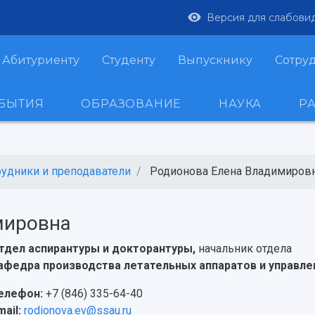
Версия для слабови
Абитуриенту
Студенту
Выпускнику
Сотру
ОБЫТИЯ
ОБРАЗОВАНИЕ
НАУКА
Р
рудники и преподаватели
Родионова Елена Владимиров
мировна
тдел аспирантуры и докторантуры,
начальник отдела
афедра производства летательных аппаратов и управл
елефон:
+7 (846) 335-64-40
mail:
rodionova.ev@ssau.ru