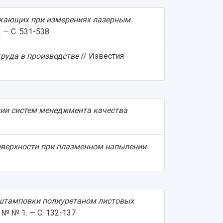
икающих при измерениях лазерным
 — С. 531-538
руда в производстве
// Известия
ции систем менеджмента качества
оверхности при плазменном напылении
штамповки полиуретаном листовых
№ № 1. — С. 132-137