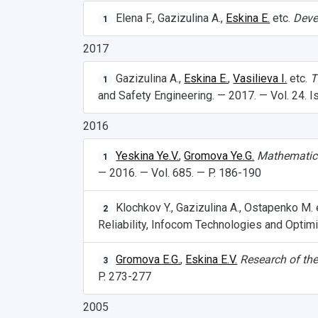
Elena F., Gazizulina A.,
Eskina E.
etc.
Deve
1
2017
Gazizulina A.,
Eskina E.
,
Vasilieva I.
etc.
T
1
and Safety Engineering. — 2017. — Vol. 24. I
2016
Yeskina Ye.V.
,
Gromova Ye.G.
Mathematica
1
— 2016. — Vol. 685. — P. 186-190
Klochkov Y., Gazizulina A., Ostapenko M. 
2
Reliability, Infocom Technologies and Optim
Gromova E.G.
,
Eskina E.V.
Research of the
3
P. 273-277
2005