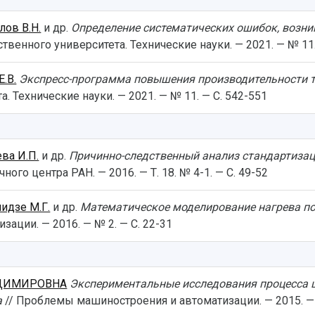
лов В.Н.
и др.
Определение систематических ошибок, возн
твенного университета. Технические науки. — 2021. — № 11.
Е.В.
Экспресс-программа повышения производительности т
. Технические науки. — 2021. — № 11. — С. 542-551
ва И.П.
и др.
Причинно-следственный анализ стандартиза
ного центра РАН. — 2016. — Т. 18. № 4-1. — С. 49-52
идзе М.Г.
и др.
Математическое моделирование нагрева п
ации. — 2016. — № 2. — С. 22-31
АДИМИРОВНА
Экспериментальные исследования процесса 
а
// Проблемы машиностроения и автоматизации. — 2015. — 