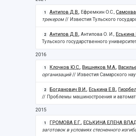
Антипов Д.В.
, Ефремкин О.С.,
Самохва
1
трекером
// Известия Тульского государс
Антипов Д.В.
, Антипова О. И.,
Еськина 
2
Тульского государственного университета
2016
Клочков Ю.С.
,
Вишняков М.А.
,
Василье
1
организаций
// Известия Самарского науч
Богданович В.И.
,
Еськина Е.В.
,
Гиорбел
2
// Проблемы машиностроения и автоматиз
2015
ГРОМОВА Е.Г.
,
ЕСЬКИНА ЕЛЕНА ВЛ
1
заготовок в условиях стесненного изгиб