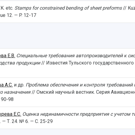
K. etc.
Stamps for constrained bending of sheet preforms
// Ku
ue 12. — P. 12-17
ва Е.В.
Специальные требования автопроизводителей к си
одства продукции
// Известия Тульского государственного 
а А.С.
и др.
Проблема обеспечения и контроля требований 
го назначения
// Омский научный вестник. Серия Авиацион
 90-98
рева Е.С.
Оценка нединамичности предприятия с учетом т
— Т. 24. № 6. — С. 25-29