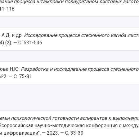
вание процесса штамповки полиуретаном листовых заготов
111-118
 А.Д. и др.
Исследование процесса стесненного изгиба лис
 (2). — С. 531-536
рова Н.Ю.
Разработка и исследлвание процесса стесненного
№2. — С. 75-81
емы психологической готовности аспирантов к выполнени
 Всероссийская научно-методическая конференция с межд
цифровизации". — 2023. — С. 33-39