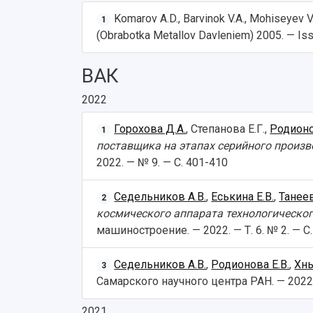
Komarov A.D., Barvinok V.A., Mohiseyev V.
1
(Obrabotka Metallov Davleniem) 2005. — Iss
ВАК
2022
Горохова Д.А.
, Степанова Е.Г.,
Родионо
1
поставщика на этапах серийного произв
2022. — № 9. — С. 401-410
Седельников А.В.
,
Еськина Е.В.
,
Танеев
2
космического аппарата технологическо
машиностроение. — 2022. — Т. 6. № 2. — С.
Седельников А.В.
,
Родионова Е.В.
,
Хны
3
Самарского научного центра РАН. — 2022. 
2021