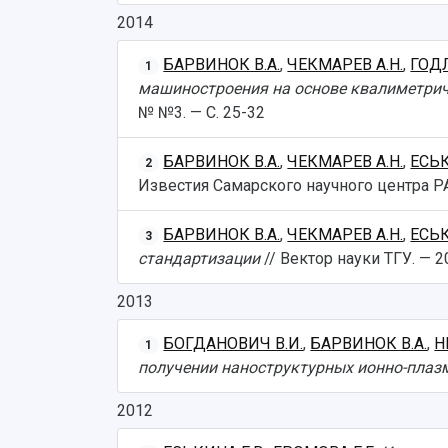
2014
БАРВИНОК В.А.
,
ЧЕКМАРЕВ А.Н.
,
ГОД
1
машиностроения на основе квалиметрич
№ №3. — С. 25-32
БАРВИНОК В.А.
,
ЧЕКМАРЕВ А.Н.
,
ЕСЬК
2
Известия Самарского научного центра РАН
БАРВИНОК В.А.
,
ЧЕКМАРЕВ А.Н.
,
ЕСЬК
3
стандартизации
// Вектор науки ТГУ. — 20
2013
БОГДАНОВИЧ В.И.
,
БАРВИНОК В.А.
,
Н
1
получении наноструктурных ионно-плаз
2012