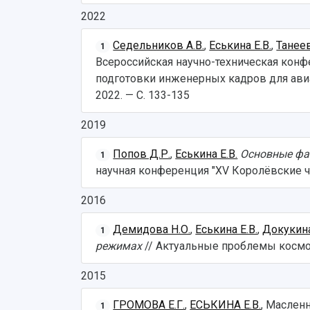
2022
Седельников А.В.
,
Еськина Е.В.
,
Танеев
1
Всероссийская научно-техническая конф
подготовки инженерных кадров для авиа
2022. — С. 133-135
2019
Попов Д.Р.
,
Еськина Е.В.
Основные фа
1
научная конференция "XV Королёвские чте
2016
Демидова Н.О.
,
Еськина Е.В.
,
Докукина
1
режимах
// Актуальные проблемы космон
2015
ГРОМОВА Е.Г.
,
ЕСЬКИНА Е.В.
, Маслен
1