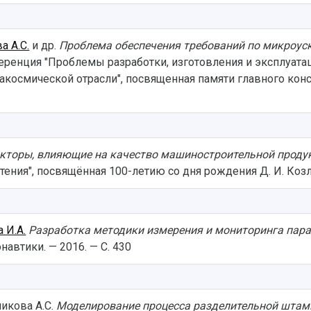
а А.С.
и др.
Проблема обеспечения требований по микроус
еренция "Проблемы разработки, изготовления и эксплуата
космической отрасли", посвященная памяти главного конс
кторы, влияющие на качество машиностроительной проду
ния", посвящённая 100-летию со дня рождения Д. И. Козлова
 И.А.
Разработка методики измерения и мониторинга пара
автики. — 2016. — С. 430
никова А.С.
Моделирование процесса разделительной штам