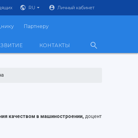
дящих
RU
Личный кабинет
днику
Партнеру
АЗВИТИЕ
КОНТАКТЫ
на
ения качеством в машиностроении,
доцент