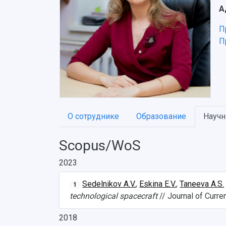
А
П
П
О сотруднике
Образование
Научн
Scopus/WoS
2023
Sedelnikov A.V.
,
Eskina E.V.
,
Taneeva A.S.
1
technological spacecraft
// Journal of Curre
2018