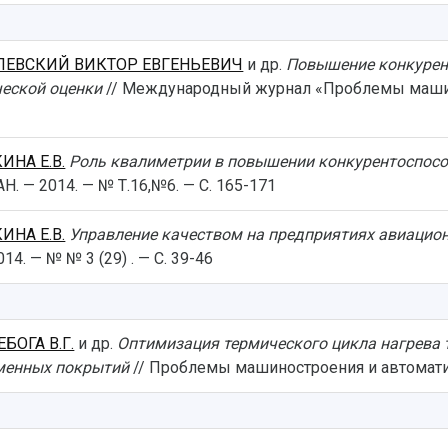
ЛЕВСКИЙ ВИКТОР ЕВГЕНЬЕВИЧ
и др.
Повышение конкурен
еской оценки
// Международный журнал «Проблемы машино
ИНА Е.В.
Роль квалиметрии в повышении конкурентоспос
. — 2014. — № Т.16,№6. — С. 165-171
ИНА Е.В.
Управление качеством на предприятиях авиацион
14. — № № 3 (29) . — С. 39-46
ЕБОГА В.Г.
и др.
Оптимизация термического цикла нагрева 
менных покрытий
// Проблемы машиностроения и автоматиза