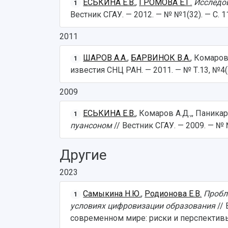
ЕСЬКИНА Е.В.
,
ГРОМОВА Е.Г.
Исследо
1
Вестник СГАУ. — 2012. — № №1(32). — С. 
2011
ШАРОВ А.А.
,
БАРВИНОК В.А.
, Комаров
1
известия СНЦ РАН. — 2011. — № Т.13, №4(4)
2009
ЕСЬКИНА Е.В.
, Комаров А.Д.,, Паника
1
пуансоном
// Вестник СГАУ. — 2009. — № 
Другие
2023
Самыкина Н.Ю.
,
Родионова Е.В.
Пробл
1
условиях цифровизации образования
//
современном мире: риски и перспективы 