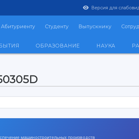
Версия для слабови
Абитуриенту
Студенту
Выпускнику
Сотру
ОБЫТИЯ
ОБРАЗОВАНИЕ
НАУКА
Р
150305D
беспечение машиностроительных производств