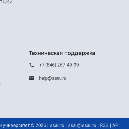
упции
Техническая поддержка
+7 (846) 267-49-99
help@ssau.ru
м
 университет © 2026 |
ssau.ru
|
ssau@ssau.ru
|
RSS
|
API