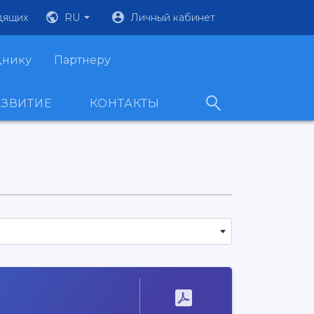
дящих
RU
Личный кабинет
днику
Партнеру
АЗВИТИЕ
КОНТАКТЫ