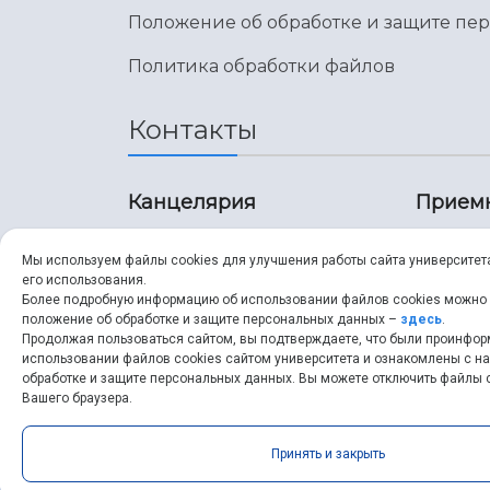
Положение об обработке и защите пе
Политика обработки файлов
Контакты
Канцелярия
Прием
8 (846) 267-43-70
8 (8
Мы используем файлы cookies для улучшения работы сайта университет
его использования.
8 (846) 267-43-70
8 (8
Более подробную информацию об использовании файлов cookies можно
положение об обработке и защите персональных данных –
здесь
.
Продолжая пользоваться сайтом, вы подтверждаете, что были проинфо
ssau@ssau.ru
pri
использовании файлов cookies сайтом университета и ознакомлены с 
обработке и защите персональных данных. Вы можете отключить файлы c
ssau
Вашего браузера.
Принять и закрыть