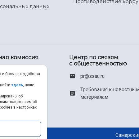
Противодействие корр
рсональных данных
ная комиссия
Центр по связям
с общественностью
00) 550-34-35
а и большего удобства
pr@ssau.ru
46) 267-48-67
 найти
здесь
, наше
Требования к новостны
рмированы об
материалам
em@ssau.ru
нашим положением об
ookies в настройках
.ru/priem
Самарский