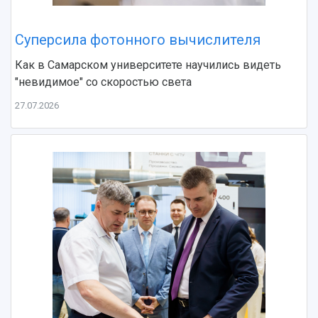
Умный дом бабочек
Международный межвузовский кампус
Суперсила фотонного вычислителя
Сведения об образовательной организации
Как в Самарском университете научились видеть
Официальные документы
"невидимое" со скоростью света
27.07.2026