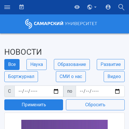
НОВОСТИ
Все
Наука
Образование
Развитие
Бортжурнал
СМИ о нас
Видео
С
по
Применить
Сбросить