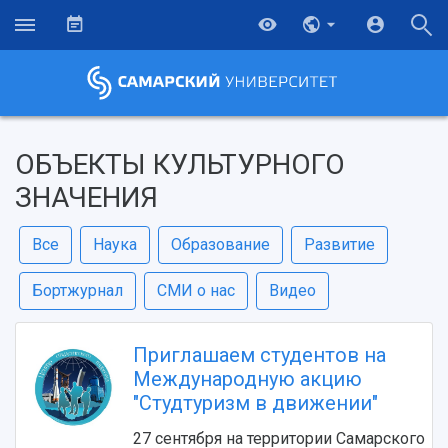
ОБЪЕКТЫ КУЛЬТУРНОГО
ЗНАЧЕНИЯ
Все
Наука
Образование
Развитие
Бортжурнал
СМИ о нас
Видео
Приглашаем студентов на
Международную акцию
"Студтуризм в движении"
27 сентября на территории Самарского