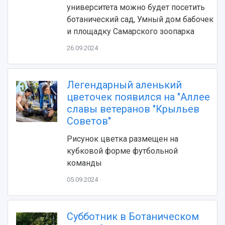
университета можно будет посетить
ботанический сад, Умный дом бабочек
и площадку Самарского зоопарка
26.09.2024
Легендарный аленький
цветочек появился на "Аллее
НАЗАД
славы ветеранов "Крыльев
Об университете
Новости
Образование
Научно-исследовательская деятельность
Советов"
История
Главные новости
Почему я выбираю Самарский университет?
Основные научные направления
Рисунок цветка размещен на
Ключевые факты
Бортжурнал
Абитуриенту
Научные школы и ведущие научные коллектив
кубковой форме футбольной
Рейтинги
Объявления
Бакалавриат и специалитет
Диссертационные советы
команды
События
Магистратура
Подготовка научных кадров
Руководство
Аспирантура
Конкурс на замещение должностей научных
05.09.2024
СМИ об университете
Наблюдательный совет
Формы обучения
работников
Попечительский совет
Учебные планы
Научно-технический совет
Пресс-центр
Ученый совет
Субботник в Ботаническом
Дополнительное образование
Научные проекты и темы
Газета "Полет"