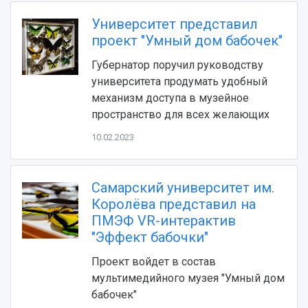
Видеолекции
деятельности
Устойчивое развитие
Университет представил
Журналы Самарского университета
Противодействие COVID-19
проект "Умный дом бабочек"
Научные конференции
Кампус
Патенты
Губернатор поручил руководству
3D-тур по университету
Публикации и издания
университета продумать удобный
Музеи
Отчеты о проведенных конференциях
механизм доступа в музейное
Учебный аэродром
пространство для всех желающих
Центр истории авиационных двигателей
10.02.2023
Ботанический сад
Умный дом бабочек
Международный межвузовский кампус
Самарский университет им.
Сведения об образовательной организации
Королёва представил на
ПМЭФ VR-интерактив
Официальные документы
"Эффект бабочки"
Проект войдет в состав
мультимедийного музея "Умный дом
бабочек"