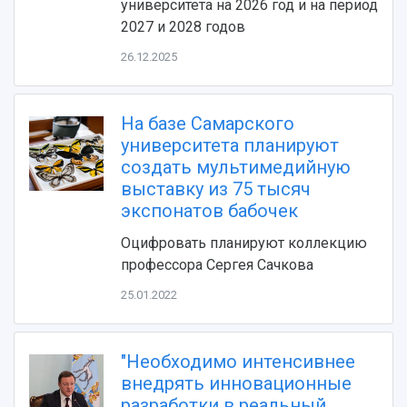
университета на 2026 год и на период
2027 и 2028 годов
26.12.2025
На базе Самарского
университета планируют
создать мультимедийную
выставку из 75 тысяч
НАЗАД
экспонатов бабочек
Об университете
Новости
Образование
Научно-исследовательская деятельность
Оцифровать планируют коллекцию
История
Главные новости
Почему я выбираю Самарский университет?
Основные научные направления
профессора Сергея Сачкова
Ключевые факты
Бортжурнал
Абитуриенту
Научные школы и ведущие научные коллектив
Рейтинги
Объявления
Бакалавриат и специалитет
Диссертационные советы
25.01.2022
События
Магистратура
Подготовка научных кадров
Руководство
Аспирантура
Конкурс на замещение должностей научных
СМИ об университете
Наблюдательный совет
Формы обучения
работников
"Необходимо интенсивнее
Попечительский совет
Учебные планы
Научно-технический совет
внедрять инновационные
Пресс-центр
Ученый совет
Дополнительное образование
разработки в реальный