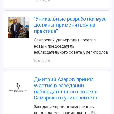
18.12.2018
Видеолекции
деятельности
Устойчивое развитие
Журналы Самарского университета
Противодействие COVID-19
"Уникальные разработки вуза
Научные конференции
Кампус
должны применяться на
Патенты
3D-тур по университету
практике"
Публикации и издания
Музеи
Отчеты о проведенных конференциях
Самарский университет посетил
Учебный аэродром
новый председатель
Центр истории авиационных двигателей
наблюдательного совета Олег Фролов
Ботанический сад
Умный дом бабочек
30.01.2018
Международный межвузовский кампус
Сведения об образовательной организации
Дмитрий Азаров принял
участие в заседании
Официальные документы
наблюдательного совета
Самарского университета
Заседание провел заместитель
председателя правительства РФ,