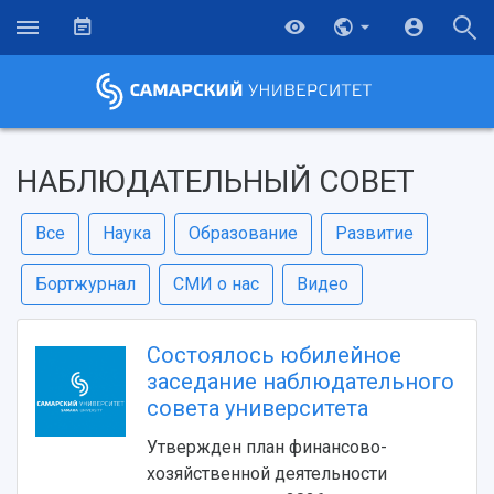
НАБЛЮДАТЕЛЬНЫЙ СОВЕТ
Все
Наука
Образование
Развитие
Бортжурнал
СМИ о нас
Видео
Состоялось юбилейное
заседание наблюдательного
совета университета
Утвержден план финансово-
хозяйственной деятельности