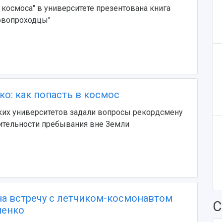
 космоса" в университете презентована книга
рвопроходцы"
ко: как попасть в космос
ких университетов задали вопросы рекордсмену
ительности пребывания вне Земли
а встречу с летчиком-космонавтом
С
ненко