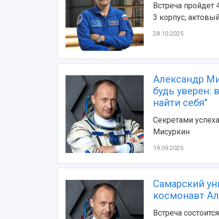
Встреча пройдет 4
3 корпус, актовый
28.10.2025
Александр Ми
будь уверен:
найти себя"
Секретами успеха
Мисуркин
19.09.2025
Самарский ун
космонавт Ал
Встреча состоитс