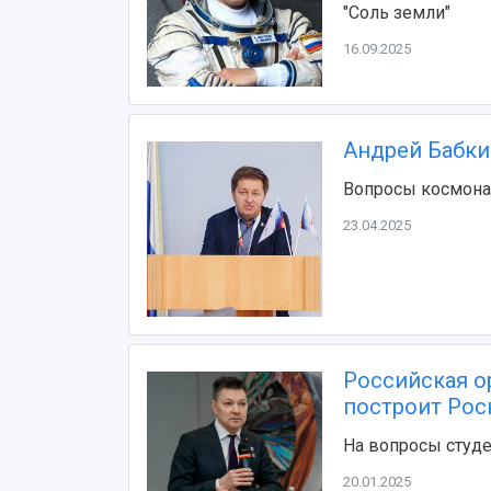
"Соль земли"
16.09.2025
Андрей Бабкин
Вопросы космона
23.04.2025
Российская о
построит Рос
На вопросы студе
20.01.2025