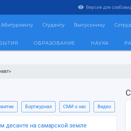
Версия для слабови
Абитуриенту
Студенту
Выпускнику
Сотру
ОБЫТИЯ
ОБРАЗОВАНИЕ
НАУКА
Р
навт»
С
звитие
Бортжурнал
СМИ о нас
Видео
м десанте на самарской земле