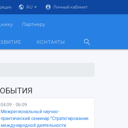
дящих
RU
Личный кабинет
днику
Партнеру
АЗВИТИЕ
КОНТАКТЫ
ОБЫТИЯ
04.09 - 06.09
Межрегиональный научно-
практический семинар "Стратегирование
международной деятельности