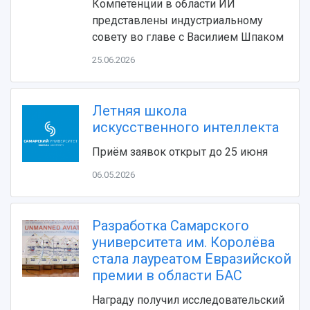
Компетенции в области ИИ
представлены индустриальному
совету во главе с Василием Шпаком
25.06.2026
Летняя школа
искусственного интеллекта
НАЗАД
Приём заявок открыт до 25 июня
Об университете
Новости
Образование
Научно-исследовательская деятельность
06.05.2026
История
Главные новости
Почему я выбираю Самарский университет?
Основные научные направления
Ключевые факты
Бортжурнал
Абитуриенту
Научные школы и ведущие научные коллектив
Рейтинги
Объявления
Бакалавриат и специалитет
Диссертационные советы
Разработка Самарского
События
Магистратура
Подготовка научных кадров
университета им. Королёва
Руководство
Аспирантура
Конкурс на замещение должностей научных
стала лауреатом Евразийской
СМИ об университете
Наблюдательный совет
Формы обучения
работников
премии в области БАС
Попечительский совет
Учебные планы
Научно-технический совет
Пресс-центр
Награду получил исследовательский
Ученый совет
Дополнительное образование