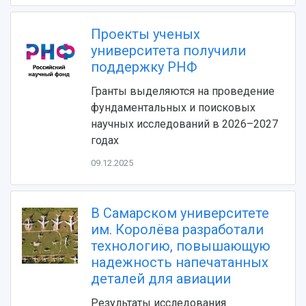
Фирменный стиль
Отчеты о научно-исследовательской
Видеолекции
деятельности
Устойчивое развитие
Проекты ученых
Журналы Самарского университета
Противодействие COVID-19
университета получили
Научные конференции
Кампус
поддержку РНФ
Патенты
3D-тур по университету
Публикации и издания
Гранты выделяются на проведение
Музеи
Отчеты о проведенных конференциях
фундаментальных и поисковых
Учебный аэродром
научных исследований в 2026–2027
Центр истории авиационных двигателей
годах
Ботанический сад
Умный дом бабочек
09.12.2025
Международный межвузовский кампус
Сведения об образовательной организации
В Самарском университете
им. Королёва разработали
Официальные документы
технологию, повышающую
надежность напечатанных
деталей для авиации
Результаты исследования