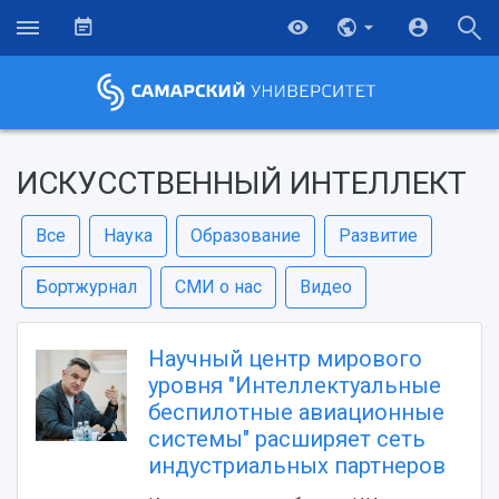
ИСКУССТВЕННЫЙ ИНТЕЛЛЕКТ
Все
Наука
Образование
Развитие
Бортжурнал
СМИ о нас
Видео
Научный центр мирового
уровня "Интеллектуальные
беспилотные авиационные
системы" расширяет сеть
индустриальных партнеров