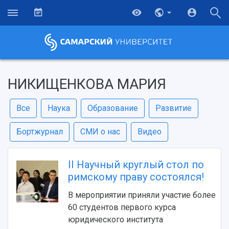
НИКИЩЕНКОВА МАРИЯ
Все
Наука
Образование
Развитие
Бортжурнал
СМИ о нас
Видео
II Научный круглый стол по
римскому праву состоялся!
В мероприятии приняли участие более
60 студентов первого курса
юридического института