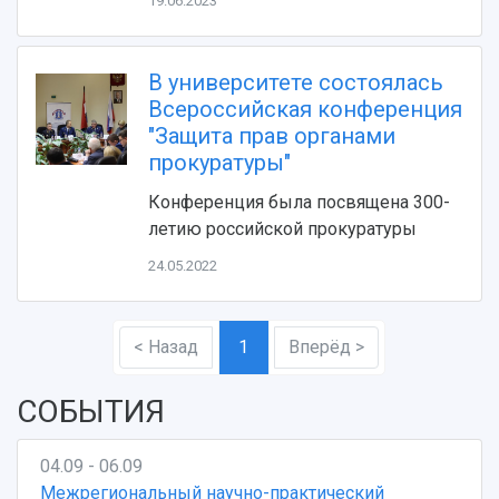
19.06.2023
Противодействие COVID-19
Научные конференции
Кампус
Патенты
3D-тур по университету
Публикации и издания
В университете состоялась
Музеи
Отчеты о проведенных конференциях
Всероссийская конференция
Учебный аэродром
"Защита прав органами
Центр истории авиационных двигателей
прокуратуры"
Ботанический сад
Конференция была посвящена 300-
Умный дом бабочек
летию российской прокуратуры
Международный межвузовский кампус
24.05.2022
Сведения об образовательной организации
Официальные документы
< Назад
1
Вперёд >
СОБЫТИЯ
04.09 - 06.09
Межрегиональный научно-практический