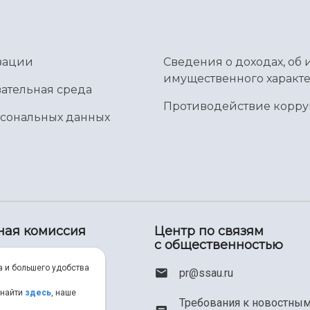
зации
Сведения о доходах, об 
имущественного характе
ательная среда
Противодействие корр
рсональных данных
ная комиссия
Центр по связям
с общественностью
00) 550-34-35
а и большего удобства
pr@ssau.ru
46) 267-48-67
 найти
здесь
, наше
Требования к новостны