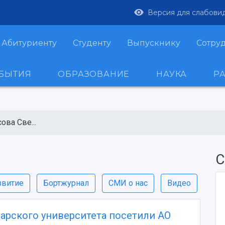
Версия для слабови
Абитуриенту
Студенту
Выпускнику
Сотру
ОБЫТИЯ
ОБРАЗОВАНИЕ
НАУКА
Р
ова Све...
С
звитие
Бортжурнал
СМИ о нас
Видео
арского университета посетили АО