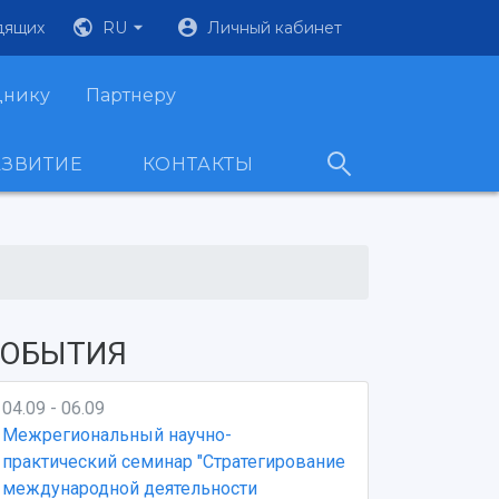
дящих
RU
Личный кабинет
днику
Партнеру
АЗВИТИЕ
КОНТАКТЫ
ОБЫТИЯ
04.09 - 06.09
Межрегиональный научно-
практический семинар "Стратегирование
международной деятельности