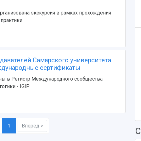
рганизована экскурсия в рамках прохождения
 практики
давателей Самарского университета
ждународные сертификаты
ны в Регистр Международного сообщества
огики - IGIP
1
Вперёд >
С