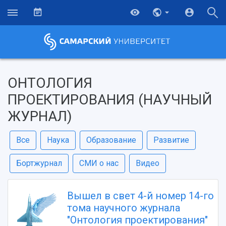
ОНТОЛОГИЯ
ПРОЕКТИРОВАНИЯ (НАУЧНЫЙ
ЖУРНАЛ)
Все
Наука
Образование
Развитие
Бортжурнал
СМИ о нас
Видео
Вышел в свет 4-й номер 14-го
тома научного журнала
"Онтология проектирования"