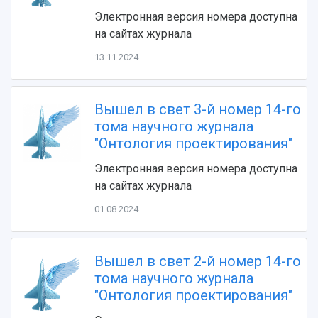
Электронная версия номера доступна
на сайтах журнала
13.11.2024
Вышел в свет 3-й номер 14-го
тома научного журнала
НАЗАД
"Онтология проектирования"
Об университете
Новости
Образование
Научно-исследовательская деятельность
Электронная версия номера доступна
История
Главные новости
Почему я выбираю Самарский университет?
Основные научные направления
на сайтах журнала
Ключевые факты
Бортжурнал
Абитуриенту
Научные школы и ведущие научные коллектив
01.08.2024
Рейтинги
Объявления
Бакалавриат и специалитет
Диссертационные советы
События
Магистратура
Подготовка научных кадров
Руководство
Аспирантура
Конкурс на замещение должностей научных
СМИ об университете
Вышел в свет 2-й номер 14-го
Наблюдательный совет
Формы обучения
работников
тома научного журнала
Попечительский совет
Учебные планы
Научно-технический совет
Пресс-центр
"Онтология проектирования"
Ученый совет
Дополнительное образование
Научные проекты и темы
Газета "Полет"
Ректорат