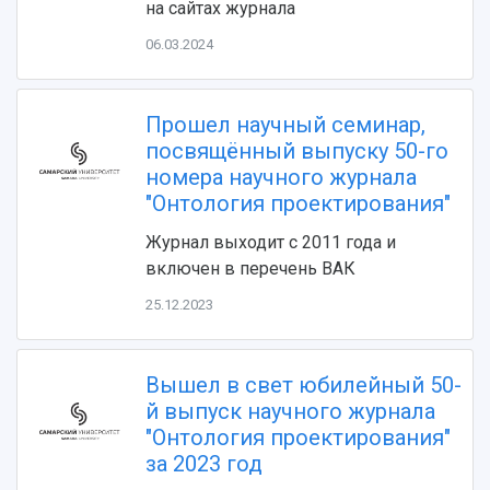
Видеолекции
деятельности
на сайтах журнала
Устойчивое развитие
Журналы Самарского университета
06.03.2024
Противодействие COVID-19
Научные конференции
Кампус
Патенты
3D-тур по университету
Публикации и издания
Прошел научный семинар,
Музеи
Отчеты о проведенных конференциях
посвящённый выпуску 50-го
Учебный аэродром
номера научного журнала
Центр истории авиационных двигателей
"Онтология проектирования"
Ботанический сад
Умный дом бабочек
Журнал выходит с 2011 года и
Международный межвузовский кампус
включен в перечень ВАК
Сведения об образовательной организации
25.12.2023
Официальные документы
Вышел в свет юбилейный 50-
й выпуск научного журнала
"Онтология проектирования"
за 2023 год