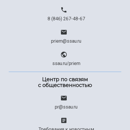
8 (846) 267-48-67
priem@ssau.ru
ssau.ru/priem
Центр по связям
с общественностью
pr@ssau.ru
Требования к новостным