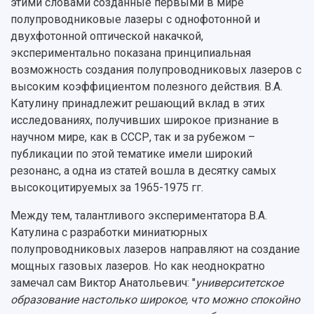
этими словами созданные первыми в мире
Музеи
Отчеты о проведенных конференциях
полупроводниковые лазеры с однофотонной и
Учебный аэродром
двухфотонной оптической накачкой,
Центр истории авиационных двигателей
экспериментально показана принципиальная
Ботанический сад
возможность создания полупроводниковых лазеров с
Умный дом бабочек
высоким коэффициентом полезного действия. В.А.
Международный межвузовский кампус
Катулину принадлежит решающий вклад в этих
Сведения об образовательной организации
исследованиях, получивших широкое признание в
научном мире, как в СССР, так и за рубежом –
Официальные документы
публикации по этой тематике имели широкий
резонанс, а одна из статей вошла в десятку самых
высокоцитируемых за 1965-1975 гг.
Между тем, талантливого экспериментатора В.А.
Катулина с разработки миниатюрных
полупроводниковых лазеров направляют на создание
мощных газовых лазеров. Но как неоднократно
замечал сам Виктор Анатольевич: "
университетское
образование настолько широкое, что можно спокойно