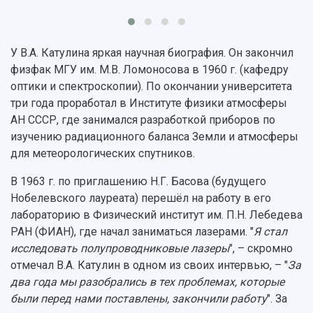
Научная инфраструктура
Расписание занятий
Заслуженные деятели
Подкасты
Научно-исследовательские подразделения
Структура университета
Стипендии
Структурная схема управления научно-
Просветительский проект "Одержимы наукой
У В.А. Катулина яркая научная биография. Он закончил
Институты и факультеты
исследовательской деятельностью
Тестирование иностранных граждан на
физфак МГУ им. М.В. Ломоносова в 1960 г. (кафедру
Кафедры
Материальная база
знание русского языка, истории России и
оптики и спектроскопии). По окончании университета
Научные подразделения
Подразделения научного обслуживания
основ законодательства РФ
три года проработал в Институте физики атмосферы
Отделы и службы
Организационные документы
АН СССР, где занимался разработкой приборов по
Общественные организации
Платные образовательные услуги
Результаты научно-исследовательской
изучению радиационного баланса Земли и атмосферы
Институт искусственного интеллекта
Скидки на обучение
деятельности
для метеорологических спутников.
Инжиниринговый центр
Научно-технические разработки
Подготовительные курсы
Аграрный карбоновый полигон
В 1963 г. по приглашению Н.Г. Басова (будущего
Конкурсы научных проектов и грантов
Архив
Нобелевского лауреата) перешёл на работу в его
Областной конкурс "Молодой учёный"
Библиотека
лабораторию в Физический институт им. П.Н. Лебедева
Фирменный стиль
Отчеты о научно-исследовательской
РАН (ФИАН), где начал заниматься лазерами. "
Я стал
Видеолекции
деятельности
исследовать полупроводниковые лазеры
", – скромно
Устойчивое развитие
Журналы Самарского университета
отмечал В.А. Катулин в одном из своих интервью, – "
За
Противодействие COVID-19
Научные конференции
Кампус
два года мы разобрались в тех проблемах, которые
Патенты
были перед нами поставлены, закончили работу
". За
3D-тур по университету
Публикации и издания