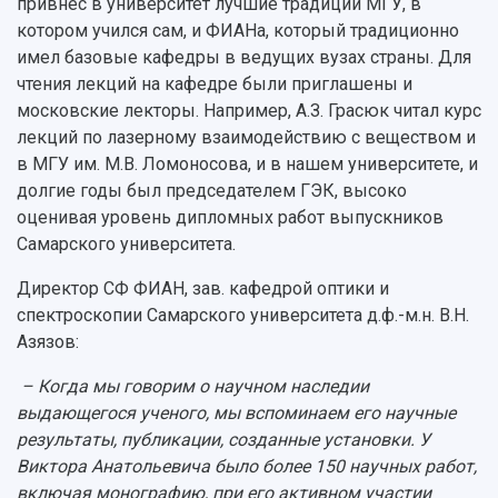
привнес в университет лучшие традиции МГУ, в
котором учился сам, и ФИАНа, который традиционно
имел базовые кафедры в ведущих вузах страны. Для
чтения лекций на кафедре были приглашены и
московские лекторы. Например, А.З. Грасюк читал курс
лекций по лазерному взаимодействию с веществом и
в МГУ им. М.В. Ломоносова, и в нашем университете, и
долгие годы был председателем ГЭК, высоко
оценивая уровень дипломных работ выпускников
Самарского университета.
Директор СФ ФИАН, зав. кафедрой оптики и
спектроскопии Самарского университета д.ф.-м.н. В.Н.
Азязов:
– Когда мы говорим о научном наследии
выдающегося ученого, мы вспоминаем его научные
результаты, публикации, созданные установки. У
Виктора Анатольевича было более 150 научных работ,
включая монографию, при его активном участии