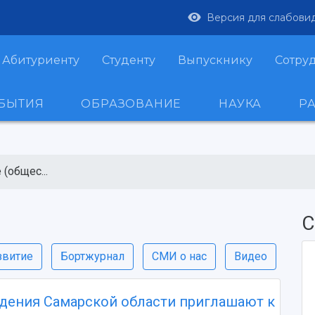
Версия для слабови
Абитуриенту
Студенту
Выпускнику
Сотру
ОБЫТИЯ
ОБРАЗОВАНИЕ
НАУКА
Р
(общес...
С
звитие
Бортжурнал
СМИ о нас
Видео
дения Самарской области приглашают к