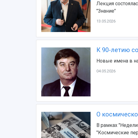
Лекция состоялас
"Знание"
13.05.2026
К 90-летию с
Новые имена в на
04.05.2026
О космическо
В рамках "Недели
"Космические пе