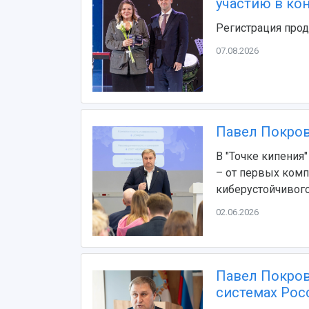
участию в ко
Регистрация прод
07.08.2026
Павел Покров
В "Точке кипения
– от первых ком
киберустойчивого
02.06.2026
Павел Покров
системах Рос