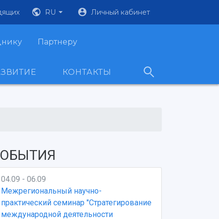
дящих
RU
Личный кабинет
днику
Партнеру
АЗВИТИЕ
КОНТАКТЫ
ОБЫТИЯ
04.09 - 06.09
Межрегиональный научно-
практический семинар "Стратегирование
международной деятельности