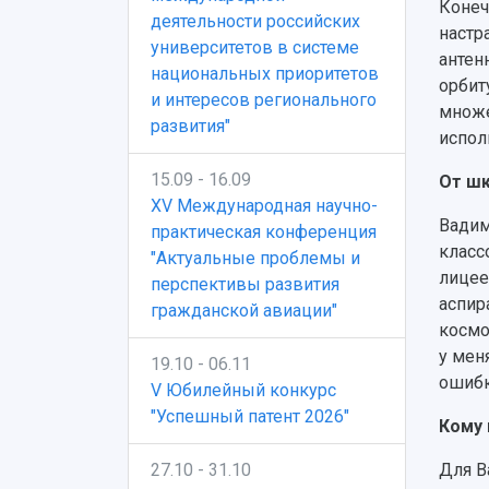
Конеч
деятельности российских
настр
университетов в системе
антен
национальных приоритетов
орбит
и интересов регионального
множе
развития"
испол
15.09 - 16.09
От шк
XV Международная научно-
Вадим
практическая конференция
класс
"Актуальные проблемы и
лицее
перспективы развития
аспир
гражданской авиации"
космо
у мен
19.10 - 06.11
ошибк
V Юбилейный конкурс
"Успешный патент 2026"
Кому 
Для В
27.10 - 31.10