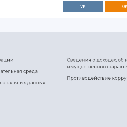
VK
O
зации
Сведения о доходах, об 
имущественного характе
ательная среда
Противодействие корр
рсональных данных