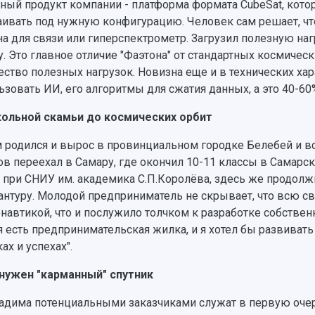
ный продукт компании - платформа формата CubeSat, кот
аивать под нужную конфигурацию. Человек сам решает, чт
на для связи или гиперспектрометр. Загрузил полезную нагр
у. Это главное отличие "Фаэтона" от стандартных космичес
ство полезных нагрузок. Новизна еще и в технических хар
ьзовать ИИ, его алгоритмы для сжатия данных, а это 40-60%
ольной скамьи до космических орбит
 родился и вырос в провинциальном городке Белебей и все
ов переехал в Самару, где окончил 10-11 классы в Сама
 при СНИУ им. академика С.П.Королёва, здесь же продолжи
антуру. Молодой предприниматель не скрывает, что всю с
навтикой, что и послужило толчком к разработке собственног
я есть предпринимательская жилка, и я хотел бы развивать
ах и успехах".
нужен "карманный" спутник
адима потенциальными заказчиками служат в первую оче