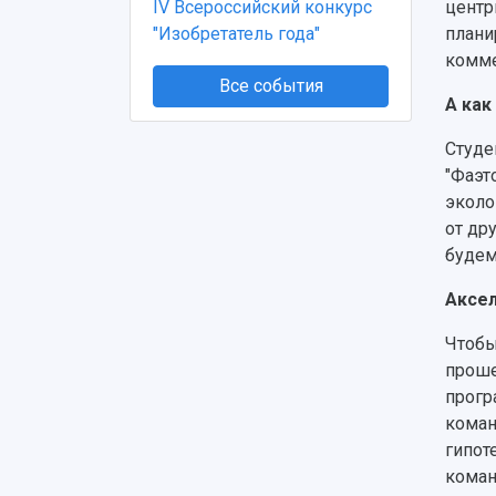
центр
IV Всероссийский конкурс
плани
"Изобретатель года"
комме
Все события
А как
Студе
"Фаэт
эколо
от др
будем
Аксел
Чтобы
проше
прогр
коман
гипот
коман