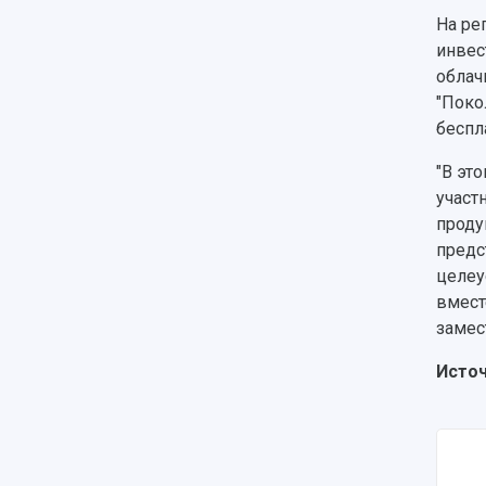
На ре
инвес
облач
"Поко
беспл
"В эт
участ
проду
предс
целеу
вмест
замес
Источ