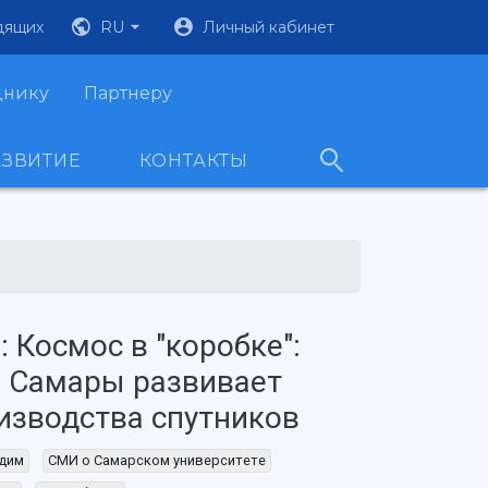
дящих
RU
Личный кабинет
днику
Партнеру
АЗВИТИЕ
КОНТАКТЫ
: Космос в "коробке":
з Самары развивает
изводства спутников
адим
СМИ о Самарском университете