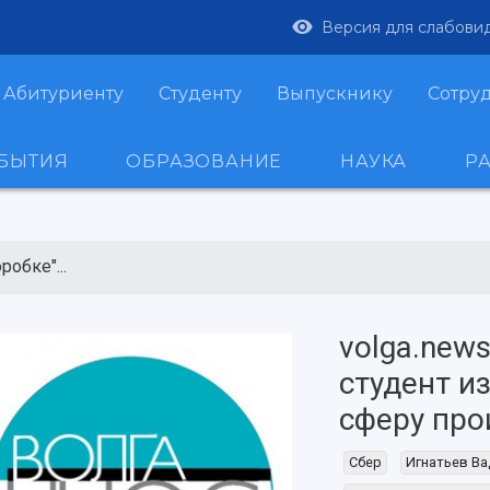
Версия для слабови
Абитуриенту
Студенту
Выпускнику
Сотру
ОБЫТИЯ
ОБРАЗОВАНИЕ
НАУКА
Р
робке"...
volga.news
студент и
сферу про
Сбер
Игнатьев В