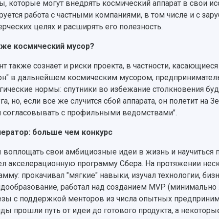
ы, которые могут внедрять космический аппарат в свои и
руется работа с частными компаниями, в том числе и с за
рческих целях и расширять его полезность.
 же космический мусор?
нт также сознает и риски проекта, в частности, касающиеся 
он" в дальнейшем космическим мусором, предприниматель
гические нормы: спутники во избежание столкновения буд
уга, но, если все же случится сбой аппарата, он полетит на
 согласовывать с профильными ведомствами".
ератор: больше чем конкурс
 воплощать свои амбициозные идеи в жизнь и научиться
л акселерационную программу Сбера. На протяжении нес
амму: прокачивал "мягкие" навыки, изучал технологии, бизн
дообразование, работал над созданием MVP (минимально 
езы с поддержкой менторов из числа опытных предпринима
ды прошли путь от идеи до готового продукта, а некоторы