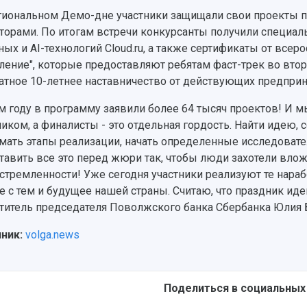
гиональном Демо-дне участники защищали свои проекты пе
торами. По итогам встречи конкурсанты получили специа
ных и AI-технологий Cloud.ru, а также сертификаты от все
ление", которые предоставляют ребятам фаст-трек во втор
атное 10-летнее наставничество от действующих предприн
ом году в программу заявили более 64 тысяч проектов! И
ником, а финалисты - это отдельная гордость. Найти идею, 
мать этапы реализации, начать определенные исследовате
тавить все это перед жюри так, чтобы люди захотели вложи
стремленности! Уже сегодня участники реализуют те нараб
е с тем и будущее нашей страны. Считаю, что праздник идей
титель председателя Поволжского банка Сбербанка Юлия 
ник:
volga.news
Поделиться в социальных