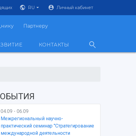
дящих
RU
Личный кабинет
днику
Партнеру
АЗВИТИЕ
КОНТАКТЫ
ОБЫТИЯ
04.09 - 06.09
Межрегиональный научно-
практический семинар "Стратегирование
международной деятельности