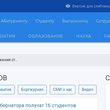
Версия для слабови
Абитуриенту
Студенту
Выпускнику
Сотру
ОБЫТИЯ
ОБРАЗОВАНИЕ
НАУКА
Р
ения ст...
ОВ
С
звитие
Бортжурнал
СМИ о нас
Видео
бернатора получат 16 студентов