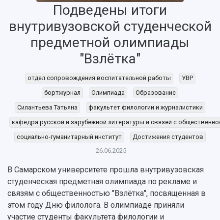
Подведены итоги
Об университете
Новости
Образование
Научно-исследовательская деятельность
внутривузовской студенческой
История
Главные новости
Почему я выбираю Самарский университет?
Основные научные направления
предметной олимпиады
Ключевые факты
Бортжурнал
Абитуриенту
Научные школы и ведущие научные коллектив
Рейтинги
Объявления
Бакалавриат и специалитет
Диссертационные советы
"Взлётка"
События
Магистратура
Подготовка научных кадров
Руководство
Аспирантура
Конкурс на замещение должностей научных
отдел сопровождения воспитательной работы
УВР
СМИ об университете
Наблюдательный совет
Формы обучения
работников
бортжурнал
Олимпиада
Образование
Попечительский совет
Учебные планы
Научно-технический совет
Пресс-центр
Силантьева Татьяна
факультет филологии и журналистики
Ученый совет
Дополнительное образование
Научные проекты и темы
Газета "Полет"
Ректорат
кафедра русской и зарубежной литературы и связей с общественн
Институты и факультеты
Газета "Самарский университет"
социально-гуманитарный институт
Достижения студентов
Кадровый резерв
Аспирантура и докторантура
Мы в соцсетях
Образовательные программы
26.06.2025
Персоналии
Справочные материалы
В Самарском университете прошла внутривузовская
Мультимедиа
Профессорско-преподавательский состав
Сотрудники и преподаватели
студенческая предметная олимпиада по рекламе и
Научная инфраструктура
Расписание занятий
Заслуженные деятели
Подкасты
связям с общественностью "Взлётка", посвященная в
Научно-исследовательские подразделения
этом году Дню филолога. В олимпиаде приняли
Структура университета
Стипендии
Структурная схема управления научно-
Просветительский проект "Одержимы наукой
участие студенты факультета филологии и