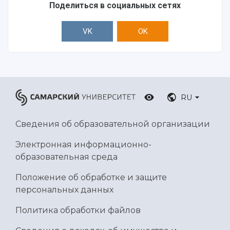
Ботанический сад
Поделиться в социальных сетях
Умный дом бабочек
Международный межвузовский кампус
VK
OK
Сведения об образовательной организации
Официальные документы
RU
Сведения об образовательной организации
Электронная информационно-
образовательная среда
Положение об обработке и защите
персональных данных
Политика обработки файлов