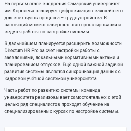
Институты и факультеты
исследовательской деятельностью
На первом этапе внедрения Самарский университет
Тестирование иностранных граждан на
Кафедры
Материальная база
им. Королёва планирует цифровизацию важнейшего
знание русского языка, истории России и
Научные подразделения
Подразделения научного обслуживания
для всех вузов процесса – трудоустройства. В
основ законодательства РФ
Отделы и службы
Организационные документы
настоящий момент завершен этап проектирования и
Общественные организации
ведутся работы по настройке системы.
Платные образовательные услуги
Результаты научно-исследовательской
Институт искусственного интеллекта
Скидки на обучение
деятельности
В дальнейшем планируется расширить возможности
Инжиниринговый центр
Научно-технические разработки
Directum HR Pro за счёт настройки работы с
Подготовительные курсы
Аграрный карбоновый полигон
Конкурсы научных проектов и грантов
заявлениями, локальными нормативными актами и
Архив
Областной конкурс "Молодой учёный"
планированием отпусков. Ещё одной важной задачей
Библиотека
Фирменный стиль
Отчеты о научно-исследовательской
развития системы является синхронизация данных с
Видеолекции
деятельности
кадровой учётной системой университета.
Устойчивое развитие
Журналы Самарского университета
Часть работ по развитию системы команда
Противодействие COVID-19
Научные конференции
Кампус
университета реализовывает самостоятельно: с этой
Патенты
целью ряд специалистов проходят обучение на
3D-тур по университету
Публикации и издания
специализированных курсах по настройке системы.
Музеи
Отчеты о проведенных конференциях
Учебный аэродром
Центр истории авиационных двигателей