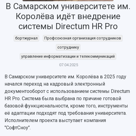
НАЗАД
В Самарском университете им.
Об университете
Новости
Образование
Научно-исследовательская деятельность
Королёва идёт внедрение
История
Главные новости
Почему я выбираю Самарский университет?
Основные научные направления
системы Directum HR Pro
Ключевые факты
Бортжурнал
Абитуриенту
Научные школы и ведущие научные коллектив
Рейтинги
Объявления
Бакалавриат и специалитет
Диссертационные советы
бортжурнал
Профсоюзная организация сотрудников
События
Магистратура
Подготовка научных кадров
Руководство
сотруднику
Аспирантура
Конкурс на замещение должностей научных
СМИ об университете
Наблюдательный совет
управление информатизации и телекоммуникаций
Формы обучения
работников
Попечительский совет
Учебные планы
Научно-технический совет
07.04.2025
Пресс-центр
Ученый совет
Дополнительное образование
Научные проекты и темы
Газета "Полет"
В Самарском университете им. Королёва в 2025 году
Ректорат
Институты и факультеты
Газета "Самарский университет"
начался переход на кадровый электронный
Кадровый резерв
Аспирантура и докторантура
документооборот с использованием системы Directum
Мы в соцсетях
Образовательные программы
HR Pro. Система была выбрана по причине готовой
Персоналии
Справочные материалы
базовой функциональности, кроме того, инструменты
Мультимедиа
Профессорско-преподавательский состав
Сотрудники и преподаватели
её адаптации подходят под требования университета.
Научная инфраструктура
Расписание занятий
Заслуженные деятели
Исполнителем проекта выступает компания
Подкасты
Научно-исследовательские подразделения
"СофтСноу".
Структура университета
Стипендии
Структурная схема управления научно-
Просветительский проект "Одержимы наукой