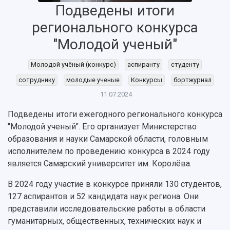
Подведены итоги
НАЗАД
регионального конкурса
Об университете
Новости
Образование
Научно-исследовательская деятельность
"Молодой ученый"
История
Главные новости
Почему я выбираю Самарский университет?
Основные научные направления
Ключевые факты
Бортжурнал
Абитуриенту
Научные школы и ведущие научные коллектив
Молодой учёный (конкурс)
аспиранту
студенту
Рейтинги
Объявления
Бакалавриат и специалитет
Диссертационные советы
События
Магистратура
Подготовка научных кадров
сотруднику
молодые ученые
Конкурсы
бортжурнал
Руководство
Аспирантура
Конкурс на замещение должностей научных
11.07.2024
СМИ об университете
Наблюдательный совет
Формы обучения
работников
Попечительский совет
Подведены итоги ежегодного регионального конкурса
Учебные планы
Научно-технический совет
Пресс-центр
Ученый совет
"Молодой ученый". Его организует Министерство
Дополнительное образование
Научные проекты и темы
Газета "Полет"
Ректорат
образования и науки Самарской области, головным
Институты и факультеты
Газета "Самарский университет"
исполнителем по проведению конкурса в 2024 году
Кадровый резерв
Аспирантура и докторантура
является Самарский университет им. Королёва.
Мы в соцсетях
Образовательные программы
Персоналии
Справочные материалы
В 2024 году участие в конкурсе приняли 130 студентов,
Мультимедиа
Профессорско-преподавательский состав
Сотрудники и преподаватели
127 аспирантов и 52 кандидата наук региона. Они
Научная инфраструктура
Расписание занятий
Заслуженные деятели
представили исследовательские работы в области
Подкасты
Научно-исследовательские подразделения
гуманитарных, общественных, технических наук и
Структура университета
Стипендии