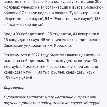
Структурная схема управления научно-
естествознания. Всего же в конкурсе участвовали 309
Просветительский проект "Одержимы наукой
Институты и факультеты
исследовательской деятельностью
молодых ученых из 14 организаций и вузов Самарской
Тестирование иностранных граждан на
Кафедры
Материальная база
области: 87 заявок подано в раздел "Гуманитарные и
знание русского языка, истории России и
Научные подразделения
Подразделения научного обслуживания
основ законодательства РФ
общественные науки", 84 – "Естественные науки", 138
Отделы и службы
Организационные документы
– "Технические науки".
Общественные организации
Платные образовательные услуги
Результаты научно-исследовательской
Среди 93 победителей - 35 студентов, 43 аспиранта и
Институт искусственного интеллекта
Скидки на обучение
деятельности
15 кандидатов наук. 48 человек из них представляют
Инжиниринговый центр
Научно-технические разработки
Подготовительные курсы
Самарский университет им. Королёва.
Аграрный карбоновый полигон
Конкурсы научных проектов и грантов
Архив
Отметим, что в 2022 году были увеличены денежные
Областной конкурс "Молодой учёный"
Библиотека
Фирменный стиль
выплаты победителям. Теперь студенты получат 50
Отчеты о научно-исследовательской
Видеолекции
тыс. рублей, аспиранты и соискатели ученой степени
деятельности
Устойчивое развитие
кандидата наук – 100 тыс. рублей, кандидаты наук –
Журналы Самарского университета
Противодействие COVID-19
150 тыс. рублей.
Научные конференции
Кампус
Патенты
Справочно:
3D-тур по университету
Публикации и издания
Музеи
Отчеты о проведенных конференциях
О денежных выплатах и торжественной церемонии
Учебный аэродром
вручения дипломов победителям конкурса "Молодой
Центр истории авиационных двигателей