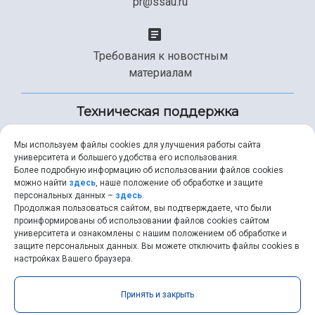
pr@ssau.ru
Требования к новостным
материалам
Техническая поддержка
Мы используем файлы cookies для улучшения работы сайта
университета и большего удобства его использования.
+7 (846) 267-49-99
Более подробную информацию об использовании файлов cookies
можно найти
здесь
, наше положение об обработке и защите
персональных данных –
здесь
.
Продолжая пользоваться сайтом, вы подтверждаете, что были
help@ssau.ru
проинформированы об использовании файлов cookies сайтом
университета и ознакомлены с нашим положением об обработке и
защите персональных данных. Вы можете отключить файлы cookies в
настройках Вашего браузера.
Самарский университет © 2026 |
ssau.ru
|
ssau@ssau.ru
|
Принять и закрыть
RSS
|
API