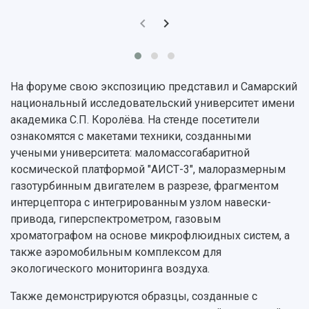
Устойчивое развитие
Журналы Самарского университета
Противодействие COVID-19
Научные конференции
Кампус
Патенты
3D-тур по университету
Публикации и издания
Музеи
Отчеты о проведенных конференциях
На форуме свою экспозицию представил и Самарский
Учебный аэродром
национальный исследовательский университет имени
Центр истории авиационных двигателей
академика С.П. Королёва. На стенде посетители
Ботанический сад
ознакомятся с макетами техники, созданными
Умный дом бабочек
учеными университета: маломассогабаритной
Международный межвузовский кампус
космической платформой "АИСТ-3", малоразмерным
Сведения об образовательной организации
газотурбинным двигателем в разрезе, фрагментом
интерцептора с интегрированным узлом навески-
Официальные документы
привода, гиперспектрометром, газовым
хроматографом на основе микрофлюидных систем, а
также аэромобильным комплексом для
экологического мониторинга воздуха.
Также демонстрируются образцы, созданные с