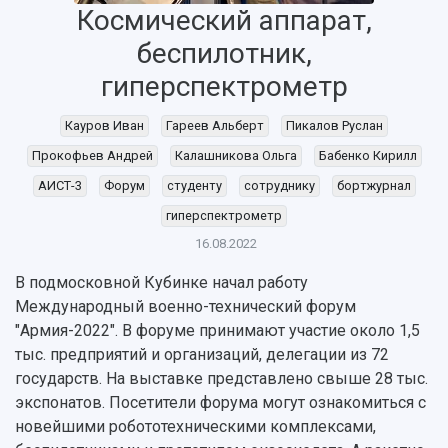
Космический аппарат,
беспилотник,
гиперспектрометр
Кауров Иван
Гареев Альберт
Пикалов Руслан
Прокофьев Андрей
Калашникова Ольга
Бабенко Кирилл
НАЗАД
АИСТ-3
Форум
студенту
сотруднику
бортжурнал
Об университете
Новости
Образование
Научно-исследовательская деятельность
гиперспектрометр
История
Главные новости
Почему я выбираю Самарский университет?
Основные научные направления
16.08.2022
Ключевые факты
Бортжурнал
Абитуриенту
Научные школы и ведущие научные коллектив
В подмосковной Кубинке начал работу
Рейтинги
Объявления
Бакалавриат и специалитет
Диссертационные советы
Международный военно-технический форум
События
Магистратура
Подготовка научных кадров
Руководство
"Армия-2022". В форуме принимают участие около 1,5
Аспирантура
Конкурс на замещение должностей научных
СМИ об университете
тыс. предприятий и организаций, делегации из 72
Наблюдательный совет
Формы обучения
работников
государств. На выставке представлено свыше 28 тыс.
Попечительский совет
Учебные планы
Научно-технический совет
Пресс-центр
экспонатов. Посетители форума могут ознакомиться с
Ученый совет
Дополнительное образование
Научные проекты и темы
Газета "Полет"
новейшими робототехническими комплексами,
Ректорат
Институты и факультеты