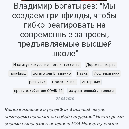
Владимир Богатырев: "Мы
создаем гринфилды, чтобы
гибко реагировать на
современные запросы,
предъявляемые высшей
школе"
Институт искусственного интеллекта
Дорожная карта
гринфилд
Богатырев Владимир
Наука
Исследования
развитие
Проект 5-100
Интервью
противодействие COVID-19
искусственный интеллект
НАЗАД
25.05.2020
Об университете
Новости
Образование
Научно-исследовательская деятельность
Какие изменения в российской высшей школе
История
Главные новости
Почему я выбираю Самарский университет?
Основные научные направления
неминуемо повлечет за собой пандемия? Некоторыми
Ключевые факты
Бортжурнал
Абитуриенту
Научные школы и ведущие научные коллектив
своими выводами в интервью РИА Новости делится
Рейтинги
Объявления
Бакалавриат и специалитет
Диссертационные советы