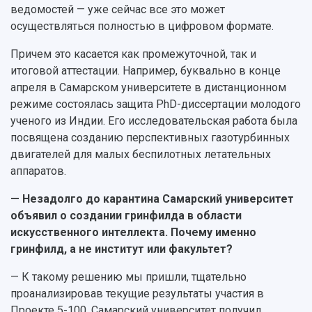
Институт искусственного интеллекта
Скидки на обучение
ведомостей — уже сейчас все это может
деятельности
Инжиниринговый центр
осуществляться полностью в цифровом формате.
Научно-технические разработки
Подготовительные курсы
Аграрный карбоновый полигон
Конкурсы научных проектов и грантов
Архив
Причем это касается как промежуточной, так и
Областной конкурс "Молодой учёный"
Библиотека
итоговой аттестации. Например, буквально в конце
Фирменный стиль
Отчеты о научно-исследовательской
апреля в Самарском университете в дистанционном
Видеолекции
деятельности
режиме состоялась защита PhD-диссертации молодого
Устойчивое развитие
Журналы Самарского университета
ученого из Индии. Его исследовательская работа была
Противодействие COVID-19
Научные конференции
посвящена созданию перспективных газотурбинных
Кампус
Патенты
двигателей для малых беспилотных летательных
3D-тур по университету
Публикации и издания
аппаратов.
Музеи
Отчеты о проведенных конференциях
Учебный аэродром
— Незадолго до карантина Самарский университет
Центр истории авиационных двигателей
объявил о создании гринфилда в области
Ботанический сад
искусственного интеллекта. Почему именно
Умный дом бабочек
гринфилд, а не институт или факультет?
Международный межвузовский кампус
— К такому решению мы пришли, тщательно
Сведения об образовательной организации
проанализировав текущие результаты участия в
Проекте 5-100. Самарский университет получил