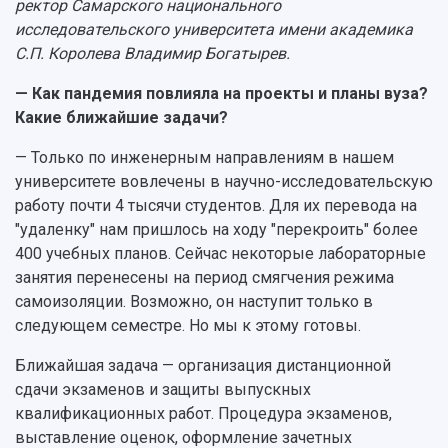
ректор Самарского национального
События
Магистратура
Подготовка научных кадров
Руководство
исследовательского университета имени академика
Аспирантура
Конкурс на замещение должностей научных
СМИ об университете
С.П. Королева Владимир Богатырев.
Наблюдательный совет
Формы обучения
работников
Попечительский совет
Учебные планы
Научно-технический совет
— Как пандемия повлияла на проекты и планы вуза?
Пресс-центр
Ученый совет
Дополнительное образование
Какие ближайшие задачи?
Научные проекты и темы
Газета "Полет"
Ректорат
Институты и факультеты
Газета "Самарский университет"
— Только по инженерным направлениям в нашем
Кадровый резерв
Аспирантура и докторантура
университете вовлечены в научно-исследовательскую
Мы в соцсетях
Образовательные программы
работу почти 4 тысячи студентов. Для их перевода на
Персоналии
Справочные материалы
"удаленку" нам пришлось на ходу "перекроить" более
Мультимедиа
Профессорско-преподавательский состав
Сотрудники и преподаватели
400 учебных планов. Сейчас некоторые лабораторные
Научная инфраструктура
Расписание занятий
Заслуженные деятели
Подкасты
занятия перенесены на период смягчения режима
Научно-исследовательские подразделения
самоизоляции. Возможно, он наступит только в
Структура университета
Стипендии
Структурная схема управления научно-
Просветительский проект "Одержимы наукой
следующем семестре. Но мы к этому готовы.
Институты и факультеты
исследовательской деятельностью
Тестирование иностранных граждан на
Кафедры
Материальная база
Ближайшая задача — организация дистанционной
знание русского языка, истории России и
Научные подразделения
Подразделения научного обслуживания
основ законодательства РФ
сдачи экзаменов и защиты выпускных
Отделы и службы
Организационные документы
квалификационных работ. Процедура экзаменов,
Общественные организации
Платные образовательные услуги
выставление оценок, оформление зачетных
Результаты научно-исследовательской