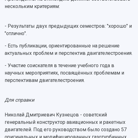
Отчеты о проведенных конференциях
нескольким критериям:
Учебный аэродром
Центр истории авиационных двигателей
Ботанический сад
- Результаты двух предыдущих семестров: "хорошо" и
Умный дом бабочек
"отлично".
Международный межвузовский кампус
- Есть публикации, ориентированные на решение
Сведения об образовательной организации
актуальных проблем и перспектив двигателестроения.
Официальные документы
- Участие соискателя в течение учебного года в
научных мероприятиях, посвящённых проблемам и
перспективам двигателестроения.
Для справки
Николай Дмитриевич Кузнецов - советский
генеральный конструктор авиационных и ракетных
двигателей. Под его руководством было создано 57
оригинальных и модифицированных газотурбинных