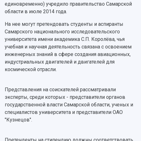
Расписание занятий
Заслуженные деятели
единовременно) учредило правительство Самарской
Подкасты
Научно-исследовательские подразделения
области в июле 2014 года.
Структура университета
Стипендии
Структурная схема управления научно-
Просветительский проект "Одержимы наукой
Институты и факультеты
исследовательской деятельностью
На нее могут претендовать студенты и аспиранты
Тестирование иностранных граждан на
Кафедры
Материальная база
Самарского национального исследовательского
знание русского языка, истории России и
Научные подразделения
Подразделения научного обслуживания
университета имени академика С.П. Королёва, чья
основ законодательства РФ
Отделы и службы
Организационные документы
учебная и научная деятельность связана с освоением
Общественные организации
Платные образовательные услуги
инженерных знаний в сфере создания авиационных,
Результаты научно-исследовательской
Институт искусственного интеллекта
индустриальных двигателей и двигателей для
Скидки на обучение
деятельности
Инжиниринговый центр
космической отрасли.
Научно-технические разработки
Подготовительные курсы
Аграрный карбоновый полигон
Конкурсы научных проектов и грантов
Архив
Областной конкурс "Молодой учёный"
Библиотека
Представления на соискателей рассматривали
Фирменный стиль
Отчеты о научно-исследовательской
эксперты, среди которых - представители органов
Видеолекции
деятельности
государственной власти Самарской области, ученых и
Устойчивое развитие
Журналы Самарского университета
специалистов университета и представители ОАО
Противодействие COVID-19
Научные конференции
"Кузнецов".
Кампус
Патенты
3D-тур по университету
Публикации и издания
Претенденты на стипендию должны соответствовать
Музеи