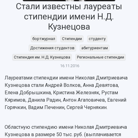
Стали известны лауреаты
стипендии имени Н.Д.
НАЗАД
Кузнецова
Об университете
Новости
Образование
Научно-исследовательская деятельность
бортжурнал
Стипендии
студенту
История
Главные новости
Почему я выбираю Самарский университет?
Основные научные направления
Ключевые факты
Бортжурнал
Абитуриенту
Научные школы и ведущие научные коллектив
Достижения студентов
абитуриентам
Рейтинги
Объявления
Бакалавриат и специалитет
Диссертационные советы
Стипендия им. Н.Д. Кузнецова
Региональные стипендии
События
Магистратура
Подготовка научных кадров
16.11.2016
Руководство
Аспирантура
Конкурс на замещение должностей научных
СМИ об университете
Наблюдательный совет
Формы обучения
работников
Лауреатами стипендии имени Николая Дмитриевича
Попечительский совет
Учебные планы
Научно-технический совет
Кузнецова стали Андрей Волков, Анна Девятова,
Пресс-центр
Ученый совет
Дополнительное образование
Елена Добрышкина, Кристина Железняк, Рустам
Научные проекты и темы
Газета "Полет"
Ректорат
Кяримов, Данила Радин, Антон Агаповичев, Евгений
Институты и факультеты
Газета "Самарский университет"
Горячкин, Вадим Печенин, Сергей Чернякин.
Кадровый резерв
Аспирантура и докторантура
Мы в соцсетях
Образовательные программы
Персоналии
Справочные материалы
Областную стипендию имени Николая Дмитриевича
Мультимедиа
Профессорско-преподавательский состав
Сотрудники и преподаватели
Кузнецова в размере 50 тыс. руб. (выплачивается
Научная инфраструктура