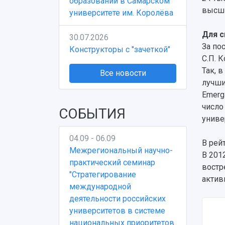
образовании в Самарском
высши
университете им. Королёва
Для с
30.07.2026
За по
Конструкторы с "зачеткой"
С.П. 
Так, 
Все новости
лучши
Emerg
число
СОБЫТИЯ
униве
04.09 - 06.09
В рей
Межрегиональный научно-
В 201
практический семинар
востр
"Стратегирование
актив
международной
деятельности российских
университетов в системе
национальных приоритетов