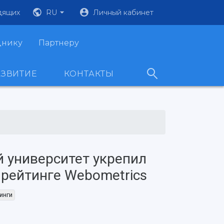
дящих
RU
Личный кабинет
днику
Партнеру
АЗВИТИЕ
КОНТАКТЫ
 университет укрепил
 рейтинге Webometrics
инги