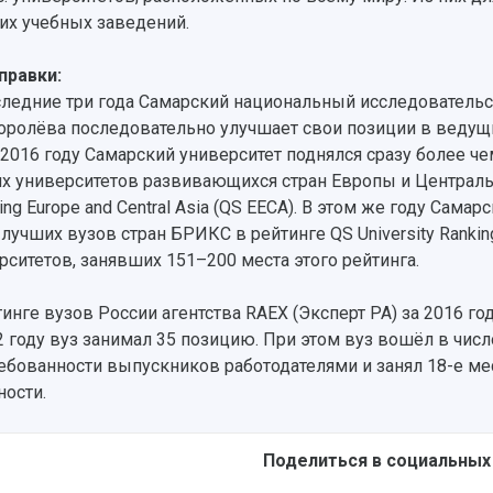
х учебных заведений.
правки:
следние три года Самарский национальный исследователь
Королёва последовательно улучшает свои позиции в ведущ
в 2016 году Самарский университет поднялся сразу более че
х университетов развивающихся стран Европы и Центрально
ing Europe and Central Asia (QS EECA). В этом же году Сама
 лучших вузов стран БРИКС в рейтинге QS University Ranking
рситетов, занявших 151–200 места этого рейтинга.
тинге вузов России агентства RAEX (Эксперт РА) за 2016 го
2 году вуз занимал 35 позицию. При этом вуз вошёл в чис
ебованности выпускников работодателями и занял 18-е ме
ности.
Поделиться в социальных