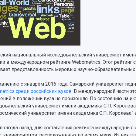
ский национальный исследовательский университет имени
ии в международном рейтинге Webometrics. Этот рейтинг со
вает представленность мировых научно-образовательных 
авнению с январём 2016 года, Самарский университет подня
etrics среди российских вузов
. В международной части эт
ений в положении вуза не произошло. По состоянию на и
довательский университет имени академика С.П. Королёв
осмический университет имени академика С.П. Королёва” з
 полгода назад, для составления рейтинга международные
с. университетов, расположенных по всему миру. Из них дл