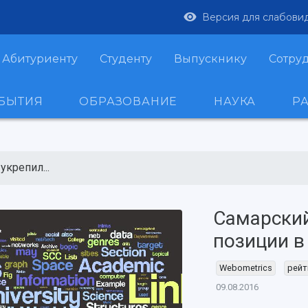
Версия для слабови
Абитуриенту
Студенту
Выпускнику
Сотру
ОБЫТИЯ
ОБРАЗОВАНИЕ
НАУКА
Р
укрепил...
Самарский
позиции в
Webometrics
рейт
09.08.2016