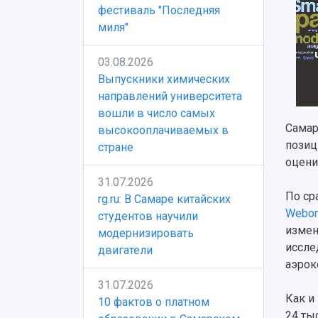
фестиваль "Последняя
миля"
03.08.2026
Выпускники химических
направлений университета
вошли в число самых
Самар
высокооплачиваемых в
позиц
стране
оцени
31.07.2026
По ср
rg.ru: В Самаре китайских
Webom
студентов научили
измен
модернизировать
иссле
двигатели
аэрок
31.07.2026
Как и
10 фактов о платном
24 ты