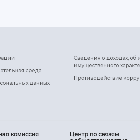
зации
Сведения о доходах, об 
имущественного характе
ательная среда
Противодействие корр
рсональных данных
ная комиссия
Центр по связям