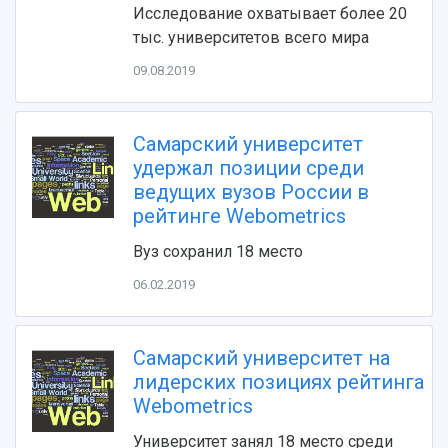
Исследование охватывает более 20
Устойчивое развитие
Журналы Самарского университета
тыс. университетов всего мира
Противодействие COVID-19
Научные конференции
Кампус
Патенты
09.08.2019
3D-тур по университету
Публикации и издания
Музеи
Отчеты о проведенных конференциях
Учебный аэродром
Самарский университет
Центр истории авиационных двигателей
удержал позиции среди
Ботанический сад
ведущих вузов России в
Умный дом бабочек
рейтинге Webometrics
Международный межвузовский кампус
Вуз сохранил 18 место
Сведения об образовательной организации
06.02.2019
Официальные документы
Самарский университет на
лидерских позициях рейтинга
Webometrics
Университет занял 18 место среди