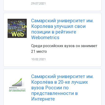
29.07.2021
Самарский университет им.
Королева улучшил свои
позиции в рейтинге
Webometrics
НАЗАД
Среди российских вузов он занимает
Об университете
Новости
Образование
Научно-исследовательская деятельность
21 место
История
Главные новости
Почему я выбираю Самарский университет?
Основные научные направления
10.02.2021
Ключевые факты
Бортжурнал
Абитуриенту
Научные школы и ведущие научные коллектив
Рейтинги
Объявления
Бакалавриат и специалитет
Диссертационные советы
События
Магистратура
Подготовка научных кадров
Самарский университет им.
Руководство
Аспирантура
Конкурс на замещение должностей научных
Королёва в 20-ке лучших
СМИ об университете
Наблюдательный совет
Формы обучения
работников
вузов России по
Попечительский совет
Учебные планы
Научно-технический совет
представленности в
Пресс-центр
Ученый совет
Дополнительное образование
Интернете
Научные проекты и темы
Газета "Полет"
Ректорат