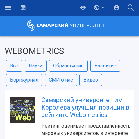
WEBOMETRICS
Все
Наука
Образование
Развитие
Бортжурнал
СМИ о нас
Видео
Самарский университет им.
Королёва улучшил позиции в
рейтинге Webometrics
Рейтинг оценивает представленность
мировых университетов в интернете