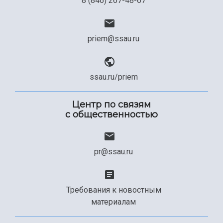
8 (846) 267-48-67
priem@ssau.ru
ssau.ru/priem
Центр по связям
с общественностью
pr@ssau.ru
Требования к новостным
материалам