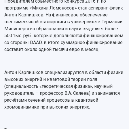
Персоналии
Справочные материалы
Победителем совместного конкурса 2016 г. по
Мультимедиа
Профессорско-преподавательский состав
программе «Михаил Ломоносов» стал аспирант-физик
Сотрудники и преподаватели
Научная инфраструктура
Расписание занятий
Антон Карпишков. На финансовое обеспечение
Заслуженные деятели
Подкасты
шестимесячной стажировки в университете Германии
Научно-исследовательские подразделения
Структура университета
Стипендии
Министерство образования и науки выделяет более
Структурная схема управления научно-
Просветительский проект "Одержимы наукой
500 тыс. руб., которые дополняются финансированием
Институты и факультеты
исследовательской деятельностью
Тестирование иностранных граждан на
со стороны DAAD, в итоге суммарное финансирование
Кафедры
Материальная база
знание русского языка, истории России и
составит около одной тысячи евро в месяц.
Научные подразделения
Подразделения научного обслуживания
основ законодательства РФ
Отделы и службы
Организационные документы
Общественные организации
Платные образовательные услуги
Результаты научно-исследовательской
Институт искусственного интеллекта
Антон Карпишков специализируется в области физики
Скидки на обучение
деятельности
Инжиниринговый центр
высоких энергий и квантовой теории поля
Научно-технические разработки
Подготовительные курсы
Аграрный карбоновый полигон
(специальность «теоретическая физика», научный
Конкурсы научных проектов и грантов
Архив
руководитель – профессор В.А. Салеев) и занимается
Областной конкурс "Молодой учёный"
Библиотека
расчётами сечений процессов в квантовой
Фирменный стиль
Отчеты о научно-исследовательской
хромодинамике при высоких энергиях.
Видеолекции
деятельности
Устойчивое развитие
Журналы Самарского университета
Противодействие COVID-19
Научные конференции
Кампус