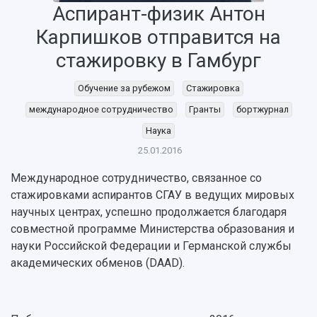
Аспирант-физик Антон
Карпишков отправится на
стажировку в Гамбург
НАЗАД
Обучение за рубежом
Стажировка
Об университете
Новости
Образование
Научно-исследовательская деятельность
международное сотрудничество
Гранты
бортжурнал
История
Главные новости
Почему я выбираю Самарский университет?
Основные научные направления
Наука
Ключевые факты
Бортжурнал
Абитуриенту
Научные школы и ведущие научные коллектив
25.01.2016
Рейтинги
Объявления
Бакалавриат и специалитет
Диссертационные советы
Международное сотрудничество, связанное со
События
Магистратура
Подготовка научных кадров
Руководство
стажировками аспирантов СГАУ в ведущих мировых
Аспирантура
Конкурс на замещение должностей научных
СМИ об университете
Наблюдательный совет
научных центрах, успешно продолжается благодаря
Формы обучения
работников
Попечительский совет
совместной программе Министерства образования и
Учебные планы
Научно-технический совет
Пресс-центр
Ученый совет
науки Российской Федерации и Германской службы
Дополнительное образование
Научные проекты и темы
Газета "Полет"
Ректорат
академических обменов (DAAD).
Институты и факультеты
Газета "Самарский университет"
Кадровый резерв
Аспирантура и докторантура
Мы в соцсетях
Образовательные программы