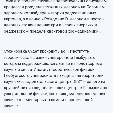
Тема его проекта связана с теоретическим описанием
Патенты
3D-тур по университету
процессов рождения тяжёлых мезонов на Большом
Публикации и издания
Музеи
адронном коллайдере в теории реджезованных
Отчеты о проведенных конференциях
Учебный аэродром
партонов, а именно: «Рождение D-мезонов в протон-
Центр истории авиационных двигателей
ядерных столкновениях при высоких энергиях в
Ботанический сад
реджевском пределе квантовой хромодинамики».
Умный дом бабочек
Международный межвузовский кампус
Стажировка будет проходить во II Институте
Сведения об образовательной организации
теоретической физики университета Гамбурга, с
Официальные документы
которым поддерживаются давние и плодотворные
научные связи. Институт теоретической физики
Гамбургского университета находится на территории
научно-исследовательского центра DESY – одного из
крупнейших исследовательских центров Германии по
ускорительной физике, фотонике, материаловедению,
физике элементарных частиц и теоретической
физике.