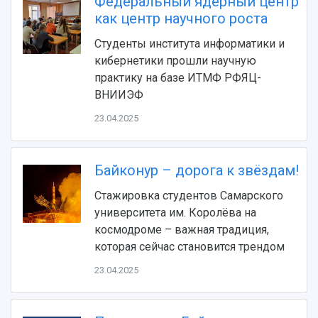
Федеральный ядерный центр
Видеолекции
деятельности
Устойчивое развитие
как центр научного роста
Журналы Самарского университета
Противодействие COVID-19
Научные конференции
Студенты института информатики и
Кампус
Патенты
кибернетики прошли научную
3D-тур по университету
Публикации и издания
практику на базе ИТМФ РФЯЦ-
Музеи
Отчеты о проведенных конференциях
ВНИИЭФ
Учебный аэродром
23.04.2025
Центр истории авиационных двигателей
Ботанический сад
Умный дом бабочек
Байконур – дорога к звёздам!
Международный межвузовский кампус
Стажировка студентов Самарского
Сведения об образовательной организации
университета им. Королёва на
Официальные документы
космодроме – важная традиция,
которая сейчас становится трендом
23.04.2025