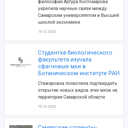
философии Артура Костомарова
укрепила научные связи между
Самарским университетом и Высшей
школой экономики
16.12.2025
Студентка биологического
НАЗАД
факультета изучала
Об университете
Новости
Образование
Научно-исследовательская деятельность
сфагновые мхи в
Ботаническом институте РАН
История
Главные новости
Почему я выбираю Самарский университет?
Основные научные направления
Ключевые факты
Бортжурнал
Абитуриенту
Научные школы и ведущие научные коллектив
Стажировка позволила подтвердить
Рейтинги
Объявления
Бакалавриат и специалитет
Диссертационные советы
открытие новых видов этих мхов на
События
Магистратура
Подготовка научных кадров
Руководство
территории Самарской области
Аспирантура
Конкурс на замещение должностей научных
СМИ об университете
Наблюдательный совет
Формы обучения
работников
10.12.2025
Попечительский совет
Учебные планы
Научно-технический совет
Пресс-центр
Ученый совет
Дополнительное образование
Научные проекты и темы
Газета "Полет"
Ректорат
Самарские студенты-