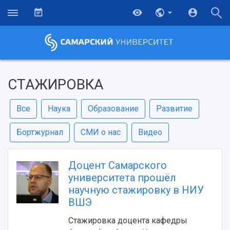
СТАЖИРОВКА
Все
Наука
Образование
Развитие
Бортжурнал
СМИ о нас
Видео
Доцент Самарского
университета прошёл
научную стажировку в НИУ
ВШЭ
Стажировка доцента кафедры