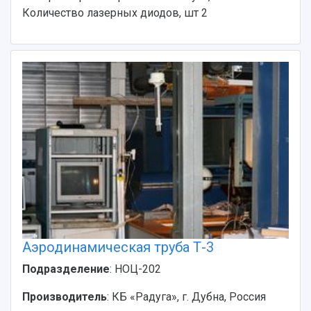
Кампус
Патенты
Количество лазерных диодов, шт 2
3D-тур по университету
Публикации и издания
Музеи
Отчеты о проведенных конференциях
Учебный аэродром
Центр истории авиационных двигателей
Ботанический сад
Умный дом бабочек
Международный межвузовский кампус
Сведения об образовательной организации
Официальные документы
Аэродинамическая труба Т-3
Подразделение
: НОЦ-202
Производитель
: КБ «Радуга», г. Дубна, Россия