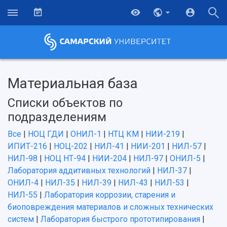
Материальная база
Списки объектов по
подразделениям
Все
|
НОЦ ГДИ
|
ОНИЛ-1
|
НТЦ КМ
|
НИИ-219
|
ИПИТ-216
|
НОЦ-202
|
НИЛ-41
|
НИИ-201
|
НИЛ-57
|
НИЛ-98
|
НОЦ НТ-94
|
НИИ-204
|
НИЛ-97
|
ОНИЛ-5
|
Лаборатория аддитивных технологий
|
НИЛ-37
|
ОНИЛ-4
|
НИЛ-35
|
НИЛ-39
|
НИЛ-43
|
НИЛ-53
|
НИЛ-55
|
Лаборатория коррозии, старения и
биоповреждения материалов и сложных технических
систем
|
Лаборатория быстрого прототипирования
|