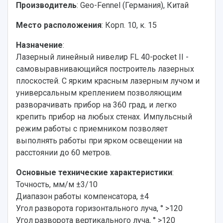
Персоналии
Справочные материалы
Производитель
: Geo-Fennel (Германия), Китай
Мультимедиа
Профессорско-преподавательский состав
Сотрудники и преподаватели
Место расположения
: Корп. 10, к. 15
Научная инфраструктура
Расписание занятий
Заслуженные деятели
Подкасты
Научно-исследовательские подразделения
Назначение
:
Структура университета
Стипендии
Структурная схема управления научно-
Лазерный линейный нивелир FL 40-pocket II -
Просветительский проект "Одержимы наукой
Институты и факультеты
исследовательской деятельностью
самовыравнивающийся построитель лазерных
Тестирование иностранных граждан на
Кафедры
Материальная база
плоскостей. С ярким красным лазерным лучом и
знание русского языка, истории России и
Научные подразделения
Подразделения научного обслуживания
основ законодательства РФ
универсальным креплением позволяющим
Отделы и службы
Организационные документы
разворачивать прибор на 360 град, и легко
Общественные организации
Платные образовательные услуги
крепить прибор на любых стенах. Импульсный
Результаты научно-исследовательской
Институт искусственного интеллекта
режим работы с приемником позволяет
Скидки на обучение
деятельности
Инжиниринговый центр
выполнять работы при ярком освещении на
Научно-технические разработки
Подготовительные курсы
Аграрный карбоновый полигон
расстоянии до 60 метров.
Конкурсы научных проектов и грантов
Архив
Областной конкурс "Молодой учёный"
Библиотека
Основные технические характеристики
:
Фирменный стиль
Отчеты о научно-исследовательской
Точность, мм/м ±3/10
Видеолекции
деятельности
Диапазон работы компенсатора, ±4
Устойчивое развитие
Журналы Самарского университета
Угол разворота горизонтального луча, ° >120
Противодействие COVID-19
Научные конференции
Угол разворота вертикального луча, ° >120