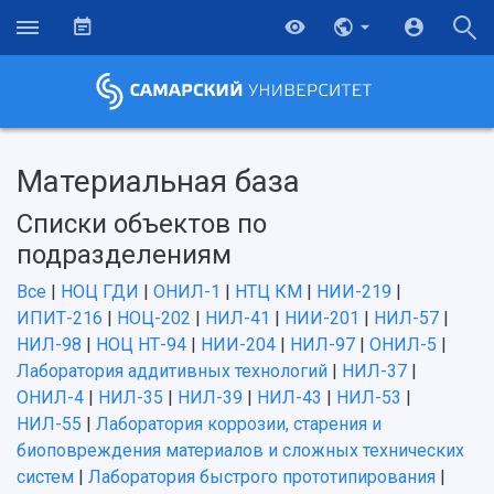
Материальная база
Списки объектов по
подразделениям
Все
|
НОЦ ГДИ
|
ОНИЛ-1
|
НТЦ КМ
|
НИИ-219
|
ИПИТ-216
|
НОЦ-202
|
НИЛ-41
|
НИИ-201
|
НИЛ-57
|
НИЛ-98
|
НОЦ НТ-94
|
НИИ-204
|
НИЛ-97
|
ОНИЛ-5
|
Лаборатория аддитивных технологий
|
НИЛ-37
|
ОНИЛ-4
|
НИЛ-35
|
НИЛ-39
|
НИЛ-43
|
НИЛ-53
|
НИЛ-55
|
Лаборатория коррозии, старения и
биоповреждения материалов и сложных технических
систем
|
Лаборатория быстрого прототипирования
|