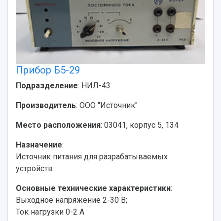
3D-тур по университету
Публикации и издания
Музеи
Отчеты о проведенных конференциях
Учебный аэродром
Центр истории авиационных двигателей
Ботанический сад
Умный дом бабочек
Прибор Б5-29
Международный межвузовский кампус
Подразделение
: НИЛ-43
Сведения об образовательной организации
Производитель
: ООО "Источник"
Официальные документы
Место расположения
: 03041, корпус 5, 134
Назначение
:
Источник питания для разрабатываемых
устройств
Основные технические характеристики
:
Выходное напряжение 2-30 В;
Ток нагрузки 0-2 А