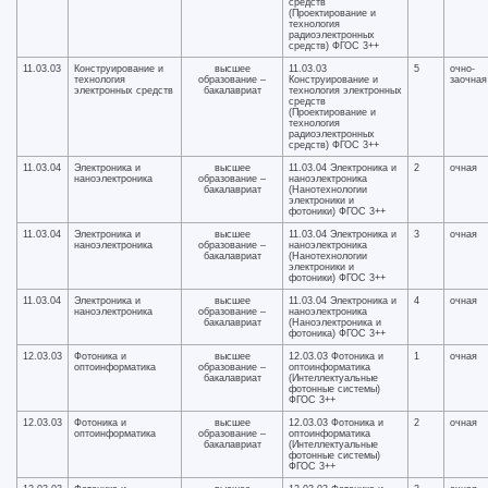
средств
(Проектирование и
технология
радиоэлектронных
средств) ФГОС 3++
11.03.03
Конструирование и
высшее
11.03.03
5
очно-
технология
образование –
Конструирование и
заочная
электронных средств
бакалавриат
технология электронных
средств
(Проектирование и
технология
радиоэлектронных
средств) ФГОС 3++
11.03.04
Электроника и
высшее
11.03.04 Электроника и
2
очная
наноэлектроника
образование –
наноэлектроника
бакалавриат
(Нанотехнологии
электроники и
фотоники) ФГОС 3++
11.03.04
Электроника и
высшее
11.03.04 Электроника и
3
очная
наноэлектроника
образование –
наноэлектроника
бакалавриат
(Нанотехнологии
электроники и
фотоники) ФГОС 3++
11.03.04
Электроника и
высшее
11.03.04 Электроника и
4
очная
наноэлектроника
образование –
наноэлектроника
бакалавриат
(Наноэлектроника и
фотоника) ФГОС 3++
12.03.03
Фотоника и
высшее
12.03.03 Фотоника и
1
очная
оптоинформатика
образование –
оптоинформатика
бакалавриат
(Интеллектуальные
фотонные системы)
ФГОС 3++
12.03.03
Фотоника и
высшее
12.03.03 Фотоника и
2
очная
оптоинформатика
образование –
оптоинформатика
бакалавриат
(Интеллектуальные
фотонные системы)
ФГОС 3++