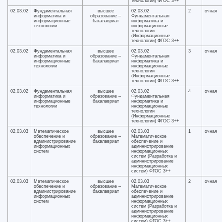
технологии) ФГОС 3++
02.03.02
Фундаментальная
высшее
02.03.02
2
очная
информатика и
образование –
Фундаментальная
информационные
бакалавриат
информатика и
технологии
информационные
технологии
(Информационные
технологии) ФГОС 3++
02.03.02
Фундаментальная
высшее
02.03.02
3
очная
информатика и
образование –
Фундаментальная
информационные
бакалавриат
информатика и
технологии
информационные
технологии
(Информационные
технологии) ФГОС 3++
02.03.02
Фундаментальная
высшее
02.03.02
4
очная
информатика и
образование –
Фундаментальная
информационные
бакалавриат
информатика и
технологии
информационные
технологии
(Информационные
технологии) ФГОС 3++
02.03.03
Математическое
высшее
02.03.03
1
очная
обеспечение и
образование –
Математическое
администрирование
бакалавриат
обеспечение и
информационных
администрирование
систем
информационных
систем (Разработка и
администрирование
информационных
систем) ФГОС 3++
02.03.03
Математическое
высшее
02.03.03
2
очная
обеспечение и
образование –
Математическое
администрирование
бакалавриат
обеспечение и
информационных
администрирование
систем
информационных
систем (Разработка и
администрирование
информационных
систем) ФГОС 3++