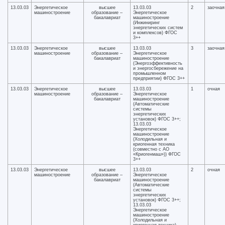
13.03.03
Энергетическое
высшее
13.03.03
2
заочная
машиностроение
образование –
Энергетическое
бакалавриат
машиностроение
(Инжиниринг
энергетических систем
и комплексов) ФГОС
3++
13.03.03
Энергетическое
высшее
13.03.03
3
заочная
машиностроение
образование –
Энергетическое
бакалавриат
машиностроение
(Энергоэффективность
и энергосбережение на
промышленном
предприятии) ФГОС 3++
13.03.03
Энергетическое
высшее
13.03.03
1
очная
машиностроение
образование –
Энергетическое
бакалавриат
машиностроение
(Автоматические
системы
энергетических
установок) ФГОС 3++;
13.03.03
Энергетическое
машиностроение
(Холодильная и
криогенная техника
(совместно с АО
«Криогенмаш»)) ФГОС
3++
13.03.03
Энергетическое
высшее
13.03.03
2
очная
машиностроение
образование –
Энергетическое
бакалавриат
машиностроение
(Автоматические
системы
энергетических
установок) ФГОС 3++;
13.03.03
Энергетическое
машиностроение
(Холодильная и