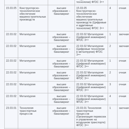
технологии) ФГОС 3++
15.03.05
Конструкторско-
высшее
15.03.05
4
очная
технологическое
образование –
Конструкторско-
обеспечение
бакалавриат
технологическое
машиностроительных
обеспечение
производств
машиностроительных
производств (Цифровые
и аддитивные
технологии) ФГОС 3++
22.03.02
Металлургия
высшее
22.03.02 Металлургия
1
заочная
образование –
(Цифровой инжиниринг)
бакалавриат
ФГОС 3++
22.03.02
Металлургия
высшее
22.03.02 Металлургия
2
заочная
образование –
(Цифровые технологии
бакалавриат
в металлургии) ФГОС
3++
22.03.02
Металлургия
высшее
22.03.02 Металлургия
1
очная
образование –
(Цифровой инжиниринг)
бакалавриат
ФГОС 3++
22.03.02
Металлургия
высшее
22.03.02 Металлургия
2
очная
образование –
(Цифровой инжиниринг)
бакалавриат
ФГОС 3++
22.03.02
Металлургия
высшее
22.03.02 Металлургия
3
очная
образование –
(Цифровой инжиниринг)
бакалавриат
ФГОС 3++
22.03.02
Металлургия
высшее
22.03.02 Металлургия
4
очная
образование –
(Цифровой инжиниринг)
бакалавриат
ФГОС 3++
23.03.01
Технология
высшее
23.03.01 Технология
1
заочная
транспортных
образование –
транспортных
процессов
бакалавриат
процессов
(Организация перевозок
и управление на
воздушном транспорте)
ФГОС 3++