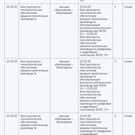
3++
15.03.05
Конструкторско-
высшее
15.03.05
1
очная
технологическое
образование –
Конструкторско-
обеспечение
бакалавриат
технологическое
машиностроительных
обеспечение
производств
машиностроительных
производств
(Автоматизация
высокотехнологического
производства) ФГОС
3++; 15.03.05
Конструкторско-
технологическое
обеспечение
машиностроительных
производств (Цифровые
и аддитивные
технологии) ФГОС 3++
15.03.05
Конструкторско-
высшее
15.03.05
2
очная
технологическое
образование –
Конструкторско-
обеспечение
бакалавриат
технологическое
машиностроительных
обеспечение
производств
машиностроительных
производств
(Автоматизация
высокотехнологического
производства) ФГОС
3++; 15.03.05
Конструкторско-
технологическое
обеспечение
машиностроительных
производств (Цифровые
и аддитивные
технологии) ФГОС 3++
15.03.05
Конструкторско-
высшее
15.03.05
3
очная
технологическое
образование –
Конструкторско-
обеспечение
бакалавриат
технологическое
машиностроительных
обеспечение
производств
машиностроительных
производств (Цифровые
и аддитивные