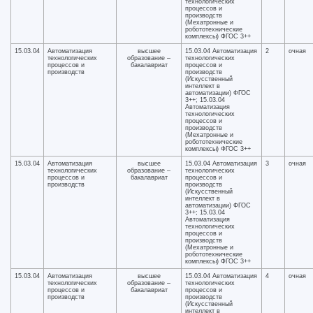
технологических
процессов и
производств
(Мехатронные и
робототехнические
комплексы) ФГОС 3++
15.03.04
Автоматизация
высшее
15.03.04 Автоматизация
2
очная
технологических
образование –
технологических
процессов и
бакалавриат
процессов и
производств
производств
(Искусственный
интеллект в
автоматизации) ФГОС
3++; 15.03.04
Автоматизация
технологических
процессов и
производств
(Мехатронные и
робототехнические
комплексы) ФГОС 3++
15.03.04
Автоматизация
высшее
15.03.04 Автоматизация
3
очная
технологических
образование –
технологических
процессов и
бакалавриат
процессов и
производств
производств
(Искусственный
интеллект в
автоматизации) ФГОС
3++; 15.03.04
Автоматизация
технологических
процессов и
производств
(Мехатронные и
робототехнические
комплексы) ФГОС 3++
15.03.04
Автоматизация
высшее
15.03.04 Автоматизация
4
очная
технологических
образование –
технологических
процессов и
бакалавриат
процессов и
производств
производств
(Искусственный
интеллект в