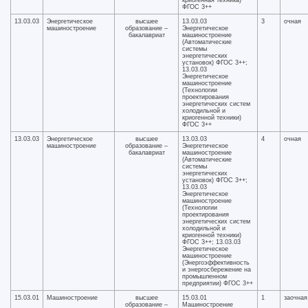
криогенная техника)
ФГОС 3++
13.03.03
Энергетическое
высшее
13.03.03
3
очная
машиностроение
образование –
Энергетическое
бакалавриат
машиностроение
(Автоматические
системы
энергетических
установок) ФГОС 3++;
13.03.03
Энергетическое
машиностроение
(Технологии
проектирования
энергетических систем
холодильной и
криогенной техники)
ФГОС 3++
13.03.03
Энергетическое
высшее
13.03.03
4
очная
машиностроение
образование –
Энергетическое
бакалавриат
машиностроение
(Автоматические
системы
энергетических
установок) ФГОС 3++;
13.03.03
Энергетическое
машиностроение
(Технологии
проектирования
энергетических систем
холодильной и
криогенной техники)
ФГОС 3++; 13.03.03
Энергетическое
машиностроение
(Энергоэффективность
и энергосбережение на
промышленном
предприятии) ФГОС 3++
15.03.01
Машиностроение
высшее
15.03.01
1
заочная
образование –
Машиностроение