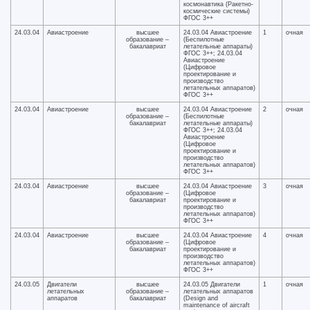
космонавтика (Ракетно-
космические системы)
ФГОС 3++
24.03.04
Авиастроение
высшее
24.03.04 Авиастроение
1
очная
образование –
(Беспилотные
бакалавриат
летательные аппараты)
ФГОС 3++; 24.03.04
Авиастроение
(Цифровое
проектирование и
производство
летательных аппаратов)
ФГОС 3++
24.03.04
Авиастроение
высшее
24.03.04 Авиастроение
2
очная
образование –
(Беспилотные
бакалавриат
летательные аппараты)
ФГОС 3++; 24.03.04
Авиастроение
(Цифровое
проектирование и
производство
летательных аппаратов)
ФГОС 3++
24.03.04
Авиастроение
высшее
24.03.04 Авиастроение
3
очная
образование –
(Цифровое
бакалавриат
проектирование и
производство
летательных аппаратов)
ФГОС 3++
24.03.04
Авиастроение
высшее
24.03.04 Авиастроение
4
очная
образование –
(Цифровое
бакалавриат
проектирование и
производство
летательных аппаратов)
ФГОС 3++
24.03.05
Двигатели
высшее
24.03.05 Двигатели
1
очная
летательных
образование –
летательных аппаратов
аппаратов
бакалавриат
(Design and
maintenance of aircraft