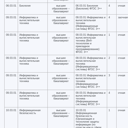
06.03.01
Биология
высшее
06.03.01 Биология
4
очная
образование –
(Биология) ФГОС 3++
бакалавриат
09.03.01
Информатика и
высшее
09.03.01 Информатика и
4
заочная
вычислительная
образование –
вычислительная
техника
бакалавриат
техника
(Информационные
системы) ФГОС 3++
09.03.01
Информатика и
высшее
09.03.01 Информатика и
1
очная
вычислительная
образование –
вычислительная
техника
бакалавриат
техника (Веб-
технологии и
прикладное
программирование)
ФГОС 3++
09.03.01
Информатика и
высшее
09.03.01 Информатика и
2
очная
вычислительная
образование –
вычислительная
техника
бакалавриат
техника
(Информационные
системы) ФГОС 3++
09.03.01
Информатика и
высшее
09.03.01 Информатика и
3
очная
вычислительная
образование –
вычислительная
техника
бакалавриат
техника
(Информационные
системы) ФГОС 3++
09.03.01
Информатика и
высшее
09.03.01 Информатика и
4
очная
вычислительная
образование –
вычислительная
техника
бакалавриат
техника
(Информационные
системы) ФГОС 3++
10.03.01
Информационная
высшее
10.03.01
1
очная
безопасность
образование –
Информационная
бакалавриат
безопасность
(Организация и
технологии защиты
информации (по
отрасли или в сфере