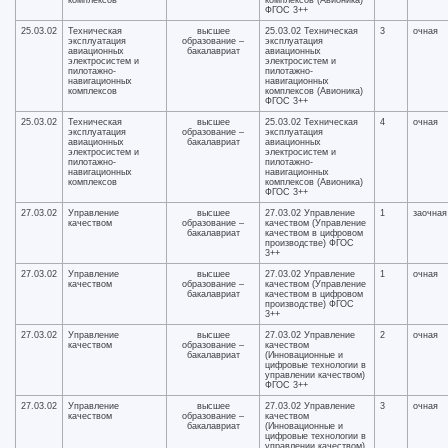
комплексов
комплексов (Авионика)
ФГОС 3++
25.03.02
Техническая
высшее
25.03.02 Техническая
3
очная
эксплуатация
образование –
эксплуатация
авиационных
бакалавриат
авиационных
электросистем и
электросистем и
пилотажно-
пилотажно-
навигационных
навигационных
комплексов
комплексов (Авионика)
ФГОС 3++
25.03.02
Техническая
высшее
25.03.02 Техническая
4
очная
эксплуатация
образование –
эксплуатация
авиационных
бакалавриат
авиационных
электросистем и
электросистем и
пилотажно-
пилотажно-
навигационных
навигационных
комплексов
комплексов (Авионика)
ФГОС 3++
27.03.02
Управление
высшее
27.03.02 Управление
1
заочная
качеством
образование –
качеством (Управление
бакалавриат
качеством в цифровом
производстве) ФГОС
3++
27.03.02
Управление
высшее
27.03.02 Управление
1
очная
качеством
образование –
качеством (Управление
бакалавриат
качеством в цифровом
производстве) ФГОС
3++
27.03.02
Управление
высшее
27.03.02 Управление
2
очная
качеством
образование –
качеством
бакалавриат
(Инновационные и
цифровые технологии в
управлении качеством)
ФГОС 3++
27.03.02
Управление
высшее
27.03.02 Управление
3
очная
качеством
образование –
качеством
бакалавриат
(Инновационные и
цифровые технологии в
управлении качеством)