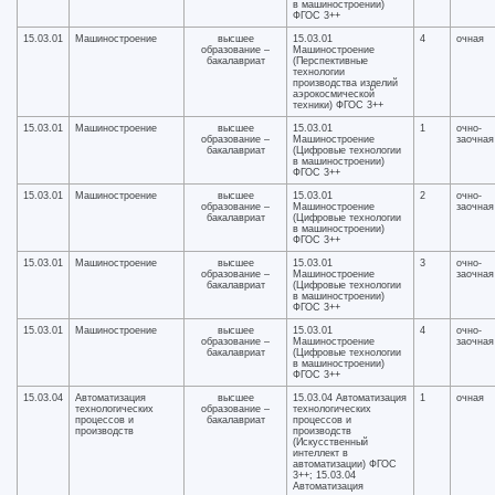
в машиностроении)
ФГОС 3++
15.03.01
Машиностроение
высшее
15.03.01
4
очная
образование –
Машиностроение
бакалавриат
(Перспективные
технологии
производства изделий
аэрокосмической
техники) ФГОС 3++
15.03.01
Машиностроение
высшее
15.03.01
1
очно-
образование –
Машиностроение
заочная
бакалавриат
(Цифровые технологии
в машиностроении)
ФГОС 3++
15.03.01
Машиностроение
высшее
15.03.01
2
очно-
образование –
Машиностроение
заочная
бакалавриат
(Цифровые технологии
в машиностроении)
ФГОС 3++
15.03.01
Машиностроение
высшее
15.03.01
3
очно-
образование –
Машиностроение
заочная
бакалавриат
(Цифровые технологии
в машиностроении)
ФГОС 3++
15.03.01
Машиностроение
высшее
15.03.01
4
очно-
образование –
Машиностроение
заочная
бакалавриат
(Цифровые технологии
в машиностроении)
ФГОС 3++
15.03.04
Автоматизация
высшее
15.03.04 Автоматизация
1
очная
технологических
образование –
технологических
процессов и
бакалавриат
процессов и
производств
производств
(Искусственный
интеллект в
автоматизации) ФГОС
3++; 15.03.04
Автоматизация