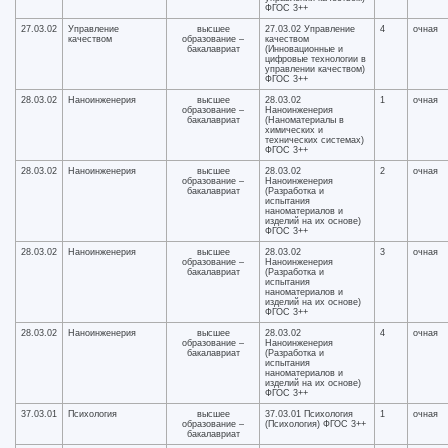
ФГОС 3++
27.03.02
Управление
высшее
27.03.02 Управление
4
очная
качеством
образование –
качеством
бакалавриат
(Инновационные и
цифровые технологии в
управлении качеством)
ФГОС 3++
28.03.02
Наноинженерия
высшее
28.03.02
1
очная
образование –
Наноинженерия
бакалавриат
(Наноматериалы в
химических и
технических системах)
ФГОС 3++
28.03.02
Наноинженерия
высшее
28.03.02
2
очная
образование –
Наноинженерия
бакалавриат
(Разработка и
испытания
наноматериалов и
изделий на их основе)
ФГОС 3++
28.03.02
Наноинженерия
высшее
28.03.02
3
очная
образование –
Наноинженерия
бакалавриат
(Разработка и
испытания
наноматериалов и
изделий на их основе)
ФГОС 3++
28.03.02
Наноинженерия
высшее
28.03.02
4
очная
образование –
Наноинженерия
бакалавриат
(Разработка и
испытания
наноматериалов и
изделий на их основе)
ФГОС 3++
37.03.01
Психология
высшее
37.03.01 Психология
1
очная
образование –
(Психология) ФГОС 3++
бакалавриат