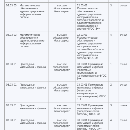
02.03.03
Математическое
высшее
02.03.03
3
очная
обеспечение и
образование –
Математическое
администрирование
бакалавриат
обеспечение и
информационных
администрирование
систем
информационных
систем (Разработка и
администрирование
информационных
систем) ФГОС 3++
02.03.03
Математическое
высшее
02.03.03
4
очная
обеспечение и
образование –
Математическое
администрирование
бакалавриат
обеспечение и
информационных
администрирование
систем
информационных
систем (Разработка и
администрирование
информационных
систем) ФГОС 3++
03.03.01
Прикладные
высшее
03.03.01 Прикладные
1
очная
математика и физика
образование –
математика и физика
бакалавриат
(Квантовые
коммуникации и
наноэлектроника) ФГОС
3++
03.03.01
Прикладные
высшее
03.03.01 Прикладные
2
очная
математика и физика
образование –
математика и физика
бакалавриат
(Квантовые
коммуникации и
оптоэлектроника) ФГОС
3++
03.03.01
Прикладные
высшее
03.03.01 Прикладные
3
очная
математика и физика
образование –
математика и физика
бакалавриат
(Киберфизические
системы) ФГОС 3++
03.03.01
Прикладные
высшее
03.03.01 Прикладные
4
очная
математика и физика
образование –
математика и физика
бакалавриат
(Киберфизические
системы) ФГОС 3++