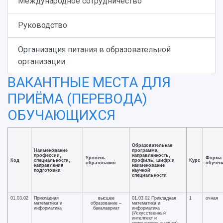
Международное сотрудничество
Руководство
Организация питания в образовательной
организации
ВАКАНТНЫЕ МЕСТА ДЛЯ
ПРИЁМА (ПЕРЕВОДА)
ОБУЧАЮЩИХСЯ
Образовательная
Наименование
программа,
профессии,
направленность,
Уровень
Форма
Код
специальности,
профиль, шифр и
Курс
образования
обучен
направления
наименование
подготовки
научной
специальности
01.03.02
Прикладная
высшее
01.03.02 Прикладная
1
очная
математика и
образование –
математика и
информатика
бакалавриат
информатика
(Искусственный
интеллект и