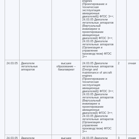
engines
(Проектирование и
техническая
эксплуатация
авиационных
двигателей)) ФГОС 3++;
24.03.05 Двигатели
летательных аппаратов
(Виртуальный
инжиниринг в
проектировании
авиационных
двигателей) ФГОС 3++;
24.03.05 Двигатели
летательных аппаратов
(Организация и
управление
производством) ФГОС
3++
24.03.05
Двигатели
высшее
24.03.05 Двигатели
2
очная
летательных
образование –
летательных аппаратов
аппаратов
бакалавриат
(Design and
maintenance of aircraft
engines
(Проектирование и
техническая
эксплуатация
авиационных
двигателей)) ФГОС 3++;
24.03.05 Двигатели
летательных аппаратов
(Виртуальный
инжиниринг в
проектировании
авиационных
двигателей) ФГОС 3++;
24.03.05 Двигатели
летательных аппаратов
(Организация и
управление
производством) ФГОС
3++
24.03.05
Двигатели
высшее
24.03.05 Двигатели
3
очная