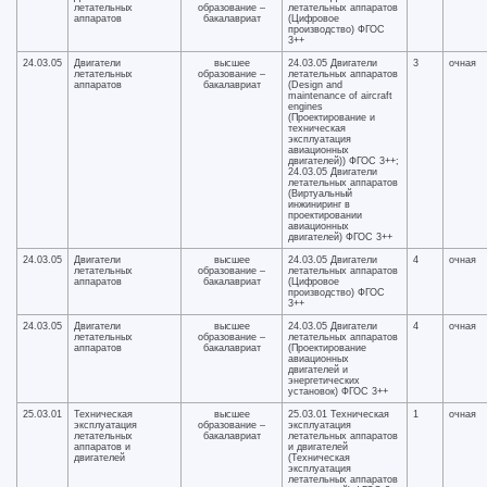
летательных
образование –
летательных аппаратов
аппаратов
бакалавриат
(Цифровое
производство) ФГОС
3++
24.03.05
Двигатели
высшее
24.03.05 Двигатели
3
очная
летательных
образование –
летательных аппаратов
аппаратов
бакалавриат
(Design and
maintenance of aircraft
engines
(Проектирование и
техническая
эксплуатация
авиационных
двигателей)) ФГОС 3++;
24.03.05 Двигатели
летательных аппаратов
(Виртуальный
инжиниринг в
проектировании
авиационных
двигателей) ФГОС 3++
24.03.05
Двигатели
высшее
24.03.05 Двигатели
4
очная
летательных
образование –
летательных аппаратов
аппаратов
бакалавриат
(Цифровое
производство) ФГОС
3++
24.03.05
Двигатели
высшее
24.03.05 Двигатели
4
очная
летательных
образование –
летательных аппаратов
аппаратов
бакалавриат
(Проектирование
авиационных
двигателей и
энергетических
установок) ФГОС 3++
25.03.01
Техническая
высшее
25.03.01 Техническая
1
очная
эксплуатация
образование –
эксплуатация
летательных
бакалавриат
летательных аппаратов
аппаратов и
и двигателей
двигателей
(Техническая
эксплуатация
летательных аппаратов