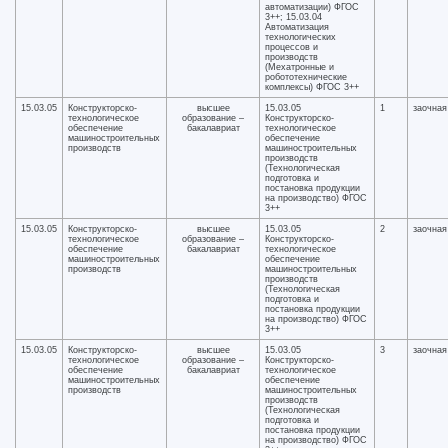
автоматизации) ФГОС
3++; 15.03.04
Автоматизация
технологических
процессов и
производств
(Мехатронные и
робототехнические
комплексы) ФГОС 3++
15.03.05
Конструкторско-
высшее
15.03.05
1
заочная
технологическое
образование –
Конструкторско-
обеспечение
бакалавриат
технологическое
машиностроительных
обеспечение
производств
машиностроительных
производств
(Технологическая
подготовка и
постановка продукции
на производство) ФГОС
3++
15.03.05
Конструкторско-
высшее
15.03.05
2
заочная
технологическое
образование –
Конструкторско-
обеспечение
бакалавриат
технологическое
машиностроительных
обеспечение
производств
машиностроительных
производств
(Технологическая
подготовка и
постановка продукции
на производство) ФГОС
3++
15.03.05
Конструкторско-
высшее
15.03.05
3
заочная
технологическое
образование –
Конструкторско-
обеспечение
бакалавриат
технологическое
машиностроительных
обеспечение
производств
машиностроительных
производств
(Технологическая
подготовка и
постановка продукции
на производство) ФГОС