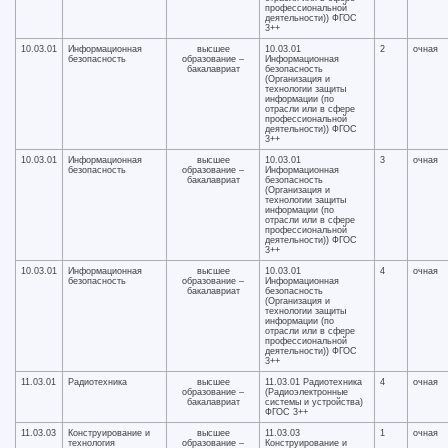
профессиональной
деятельности)) ФГОС
3++
10.03.01
Информационная
высшее
10.03.01
2
очная
безопасность
образование –
Информационная
бакалавриат
безопасность
(Организация и
технологии защиты
информации (по
отрасли или в сфере
профессиональной
деятельности)) ФГОС
3++
10.03.01
Информационная
высшее
10.03.01
3
очная
безопасность
образование –
Информационная
бакалавриат
безопасность
(Организация и
технологии защиты
информации (по
отрасли или в сфере
профессиональной
деятельности)) ФГОС
3++
10.03.01
Информационная
высшее
10.03.01
4
очная
безопасность
образование –
Информационная
бакалавриат
безопасность
(Организация и
технологии защиты
информации (по
отрасли или в сфере
профессиональной
деятельности)) ФГОС
3++
11.03.01
Радиотехника
высшее
11.03.01 Радиотехника
4
очная
образование –
(Радиоэлектронные
бакалавриат
системы и устройства)
ФГОС 3++
11.03.03
Конструирование и
высшее
11.03.03
1
очная
технология
образование –
Конструирование и