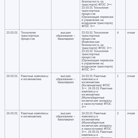
безопасность на
транспорте) ФГОС 3++;
23.03.01 Технология
транспортных
процессов
(Организация перевозок
и управление на
воздушном транспорте)
ФГОС 3++
23.03.01
Технология
высшее
23.03.01 Технология
4
очная
транспортных
образование –
транспортных
процессов
бакалавриат
процессов
(Комплексная
безопасность на
транспорте) ФГОС 3++;
23.03.01 Технология
транспортных
процессов
(Организация перевозок
и управление на
воздушном транспорте)
ФГОС 3++
24.03.01
Ракетные комплексы
высшее
24.03.01 Ракетные
1
очная
и космонавтика
образование –
комплексы и
бакалавриат
космонавтика
(Космонавтика) ФГОС
3++; 24.03.01 Ракетные
комплексы и
космонавтика
(Малогабаритные
космические аппараты
и наноспутники) ФГОС
3++
24.03.01
Ракетные комплексы
высшее
24.03.01 Ракетные
2
очная
и космонавтика
образование –
комплексы и
бакалавриат
космонавтика
(Малогабаритные
космические аппараты
и наноспутники) ФГОС
3++; 24.03.01 Ракетные
комплексы и