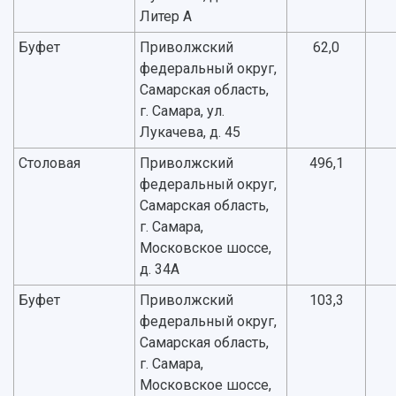
Учебный аэродром
Литер А
Центр истории авиационных двигателей
Ботанический сад
Буфет
Приволжский
62,0
Умный дом бабочек
федеральный округ,
Международный межвузовский кампус
Самарская область,
г. Самара, ул.
Сведения об образовательной организации
Лукачева, д. 45
Официальные документы
Столовая
Приволжский
496,1
федеральный округ,
Самарская область,
г. Самара,
Московское шоссе,
д. 34А
Буфет
Приволжский
103,3
федеральный округ,
Самарская область,
г. Самара,
Московское шоссе,