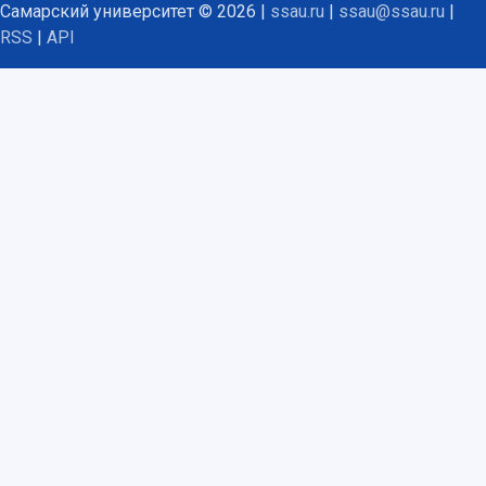
Самарский университет © 2026 |
ssau.ru
|
ssau@ssau.ru
|
RSS
|
API