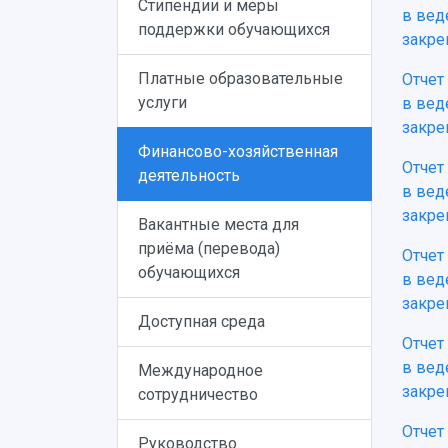
Стипендии и меры
в вед
поддержки обучающихся
закре
Платные образовательные
Отчет
услуги
в вед
закре
Финансово-хозяйственная
Отчет
деятельность
в вед
закре
Вакантные места для
приёма (перевода)
Отчет
обучающихся
в вед
закре
Доступная среда
Отчет
в вед
Международное
закре
сотрудничество
Отчет
Руководство