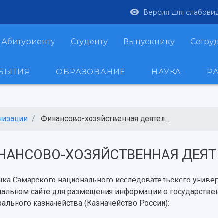
Версия для слабови
Абитуриенту
Студенту
Выпускнику
Сотру
ОБЫТИЯ
ОБРАЗОВАНИЕ
НАУКА
Р
низации
Финансово-хозяйственная деятел...
НАНСОВО-ХОЗЯЙСТВЕННАЯ ДЕЯТ
чка Самарского национального исследовательского универ
альном сайте для размещения информации о государстве
ального казначейства (Казначейство России):