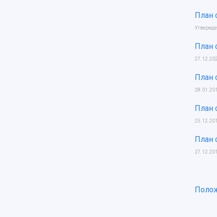
План 
Утвержде
План 
27.12.20
План 
28.01.20
План 
25.12.20
План 
27.12.20
Полож