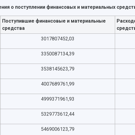
ния о поступлении финансовых и материальных средств
Поступившие финансовые и материальные
Расход
средства
средст
3017807452,03
3350087134,39
3538145623,79
4007689761,99
4999371961,93
5329773612,44
5469006123,79