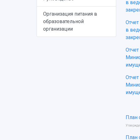
в вед
закре
Организация питания в
образовательной
Отчет
организации
в вед
закре
Отчет
Минис
имуще
Отчет
Минис
имуще
План 
Утвержде
План 