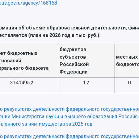
/bus.gov.ru/agency/168168
мация об объеме образовательной деятельности, фин
ствляется (план на 2026 год в тыс. руб.):
бюджетов
чет бюджетных
субъектов
местных
гнований
Российской
бюджет
рального бюджета
Федерации
3141495,2
1,2
0
 о результатах деятельности федерального государственн
ении Министерства науки и высшего образования Российс
пленного за ним имущества за 2025 год
 о результатах деятельности федерального государственн