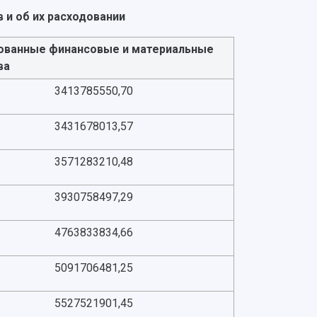
 и об их расходовании
ованные финансовые и материальные
ва
3413785550,70
3431678013,57
3571283210,48
3930758497,29
4763833834,66
5091706481,25
5527521901,45