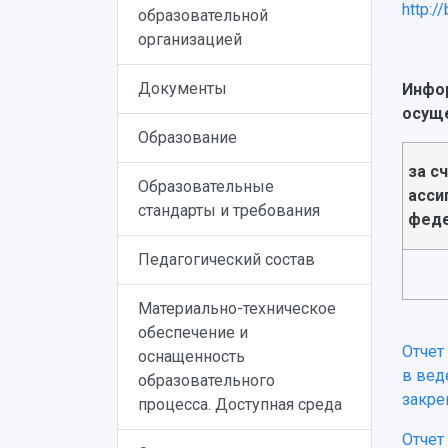
http:/
образовательной
организацией
Документы
Инфор
осуще
Образование
за с
Образовательные
асси
стандарты и требования
феде
Педагогический состав
Материально-техническое
обеспечение и
Отчет
оснащенность
в вед
образовательного
закре
процесса. Доступная среда
Отчет