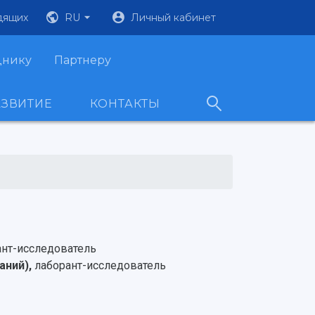
дящих
RU
Личный кабинет
днику
Партнеру
АЗВИТИЕ
КОНТАКТЫ
ант-исследователь
аний),
лаборант-исследователь