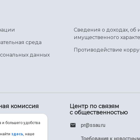
зации
Сведения о доходах, об 
имущественного характе
ательная среда
Противодействие корр
рсональных данных
ная комиссия
Центр по связям
с общественностью
00) 550-34-35
а и большего удобства
pr@ssau.ru
46) 267-48-67
 найти
здесь
, наше
Требования к новостны