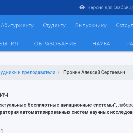
Версия для слабови
Абитуриенту
Студенту
Выпускнику
Сотру
ОБЫТИЯ
ОБРАЗОВАНИЕ
НАУКА
Р
рудники и преподаватели
Пронин Алексей Сергеевич
ич
лектуальные беспилотные авиационные системы",
лабор
ратория автоматизированных систем научных исследов
51