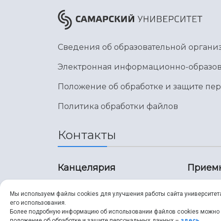
Сведения об образовательной органи
Электронная информационно-образов
Положение об обработке и защите пе
Политика обработки файлов
Контакты
Канцелярия
Прием
8 (846) 267-43-70
8 (8
Мы используем файлы cookies для улучшения работы сайта университет
его использования.
8 (846) 267-43-70
8 (8
Более подробную информацию об использовании файлов cookies можно
положение об обработке и защите персональных данных –
здесь
.