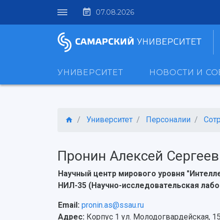
07.08.2026
УНИВЕРСИТЕТ
НОВОСТИ И С
Университет
Персоналии
Сот
Пронин Алексей Сергеев
Научный центр мирового уровня "Интел
НИЛ-35 (Научно-исследовательская лабо
Email:
pronin.as@ssau.ru
Адрес:
Корпус 1 ул. Молодогвардейская, 1