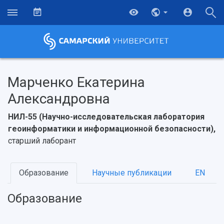
Марченко Екатерина
Александровна
НИЛ-55 (Научно-исследовательская лаборатория
геоинформатики и информационной безопасности),
старший лаборант
Образование
Научные публикации
EN
НАЗАД
Об университете
Новости
Образование
Научно-исследовательская деятельность
Образование
История
Главные новости
Почему я выбираю Самарский университет?
Основные научные направления
Ключевые факты
Бортжурнал
Абитуриенту
Научные школы и ведущие научные коллектив