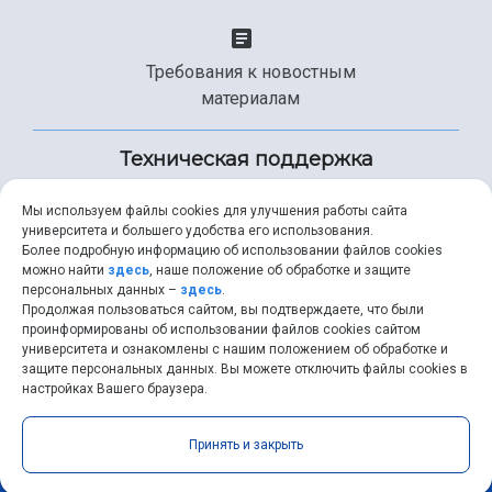
Требования к новостным
материалам
Техническая поддержка
Мы используем файлы cookies для улучшения работы сайта
университета и большего удобства его использования.
+7 (846) 267-49-99
Более подробную информацию об использовании файлов cookies
можно найти
здесь
, наше положение об обработке и защите
персональных данных –
здесь
.
Продолжая пользоваться сайтом, вы подтверждаете, что были
help@ssau.ru
проинформированы об использовании файлов cookies сайтом
университета и ознакомлены с нашим положением об обработке и
защите персональных данных. Вы можете отключить файлы cookies в
настройках Вашего браузера.
Самарский университет © 2026 |
ssau.ru
|
ssau@ssau.ru
|
Принять и закрыть
RSS
|
API