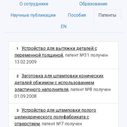
О сотруднике
Образование
Научные публикации
Пособия
Патенты
НАЗАД
Об университете
Новости
Образование
Научно-исследовательская деятельность
EN
История
Главные новости
Почему я выбираю Самарский университет?
Основные научные направления
Ключевые факты
Бортжурнал
Абитуриенту
Научные школы и ведущие научные коллектив
Устройство для вытяжки деталей с
Рейтинги
Объявления
Бакалавриат и специалитет
Диссертационные советы
1
переменной толщиной
, патент №31 получен
События
Магистратура
Подготовка научных кадров
Руководство
13.02.2009
Аспирантура
Конкурс на замещение должностей научных
СМИ об университете
Наблюдательный совет
Формы обучения
работников
Попечительский совет
Заготовка для штамповки конических
Учебные планы
Научно-технический совет
2
Пресс-центр
Ученый совет
деталей обжимом с использованием
Дополнительное образование
Научные проекты и темы
Газета "Полет"
Ректорат
эластичного наполнителя
, патент №8 получен
Институты и факультеты
Газета "Самарский университет"
01.09.2008
Кадровый резерв
Аспирантура и докторантура
Мы в соцсетях
Образовательные программы
Устройство для штамповки полого
3
Персоналии
Справочные материалы
цилиндрического полуфабриката с
Мультимедиа
Профессорско-преподавательский состав
Сотрудники и преподаватели
отверстием
, патент №7 получен
Научная инфраструктура
Расписание занятий