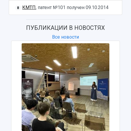
Учебный аэродром
КМТП
, патент №101 получен
09.10.2014
8
Центр истории авиационных двигателей
Ботанический сад
Умный дом бабочек
ПУБЛИКАЦИИ В НОВОСТЯХ
Международный межвузовский кампус
Все новости
Сведения об образовательной организации
Официальные документы