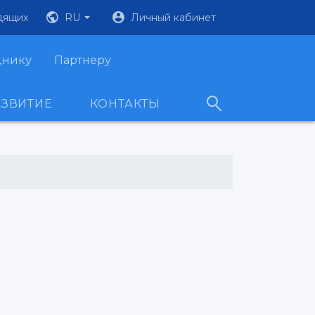
дящих
RU
Личный кабинет
днику
Партнеру
АЗВИТИЕ
КОНТАКТЫ