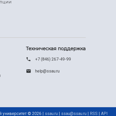
упции
Техническая поддержка
+7 (846) 267-49-99
help@ssau.ru
м
 университет © 2026 |
ssau.ru
|
ssau@ssau.ru
|
RSS
|
API