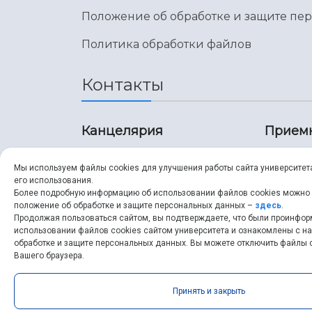
Положение об обработке и защите пе
Политика обработки файлов
Контакты
Канцелярия
Прием
8 (846) 267-43-70
8 (8
Мы используем файлы cookies для улучшения работы сайта университет
его использования.
8 (846) 267-43-70
8 (8
Более подробную информацию об использовании файлов cookies можно
положение об обработке и защите персональных данных –
здесь
.
Продолжая пользоваться сайтом, вы подтверждаете, что были проинфо
ssau@ssau.ru
pri
использовании файлов cookies сайтом университета и ознакомлены с 
обработке и защите персональных данных. Вы можете отключить файлы c
ssau
Вашего браузера.
Принять и закрыть