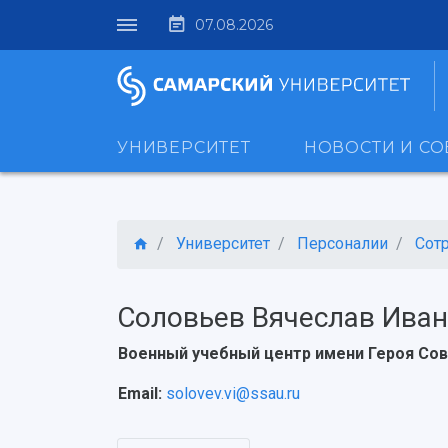
07.08.2026
УНИВЕРСИТЕТ
НОВОСТИ И С
Университет
Персоналии
Сот
Соловьев Вячеслав Ива
Военный учебный центр имени Героя Сов
Email:
solovev.vi@ssau.ru