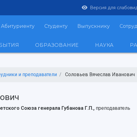
Версия для слабови
Абитуриенту
Студенту
Выпускнику
Сотру
ОБЫТИЯ
ОБРАЗОВАНИЕ
НАУКА
Р
рудники и преподаватели
Соловьев Вячеслав Иванович
нович
етского Союза генерала Губанова Г.П.,
преподаватель