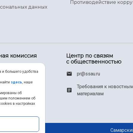
Противодействие корр
рсональных данных
ная комиссия
Центр по связям
с общественностью
00) 550-34-35
а и большего удобства
pr@ssau.ru
46) 267-48-67
 найти
здесь
, наше
Требования к новостны
рмированы об
материалам
em@ssau.ru
нашим положением об
ookies в настройках
.ru/priem
Самарский