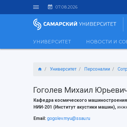
07.08.2026
УНИВЕРСИТЕТ
НОВОСТИ И С
Университет
Персоналии
Сот
Гоголев Михаил Юрьеви
Кафедра космического машиностроения 
НИИ-201 (Институт акустики машин),
инж
Email:
gogolev.myu@ssau.ru