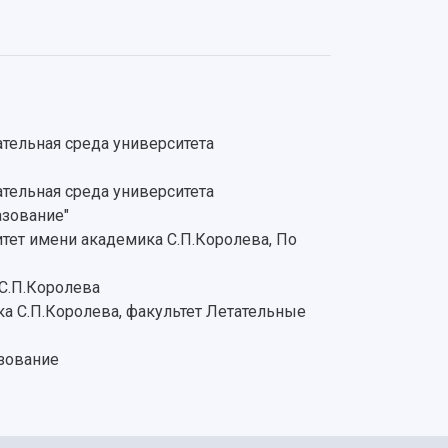
тельная среда университета
тельная среда университета
азование"
тет имени академика С.П.Королева, По
С.П.Королева
а С.П.Королева, факультет Летательные
зование