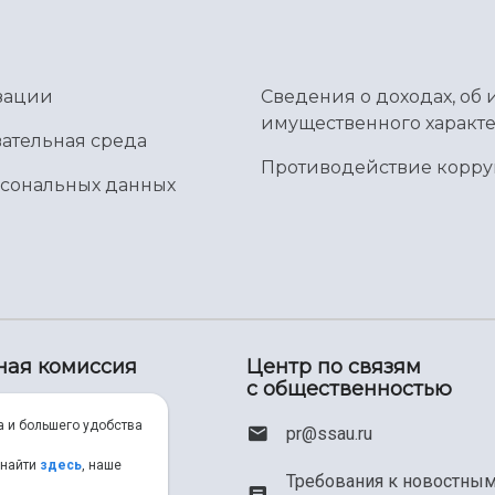
зации
Сведения о доходах, об 
имущественного характе
ательная среда
Противодействие корр
рсональных данных
ная комиссия
Центр по связям
с общественностью
00) 550-34-35
а и большего удобства
pr@ssau.ru
46) 267-48-67
 найти
здесь
, наше
Требования к новостны