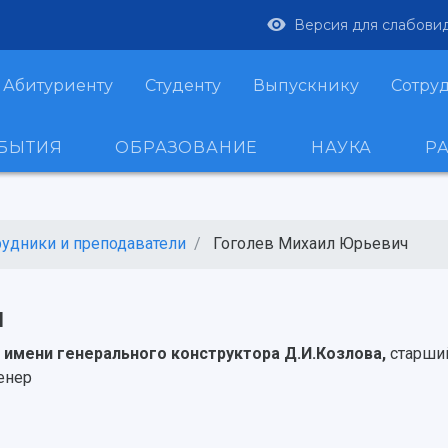
Версия для слабови
Абитуриенту
Студенту
Выпускнику
Сотру
ОБЫТИЯ
ОБРАЗОВАНИЕ
НАУКА
Р
рудники и преподаватели
Гоголев Михаил Юрьевич
ч
имени генерального конструктора Д.И.Козлова,
старши
енер