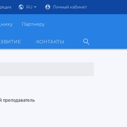
дящих
RU
Личный кабинет
днику
Партнеру
АЗВИТИЕ
КОНТАКТЫ
й преподаватель