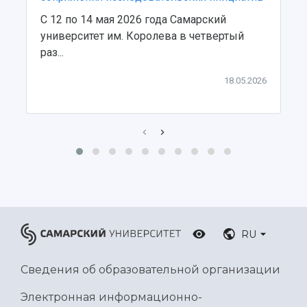
Ботанический сад
С 12 по 14 мая 2026 года Самарский
Умный дом бабочек
университет им. Королева в четвертый
Международный межвузовский кампус
раз...
Сведения об образовательной организации
18.05.2026
Официальные документы
RU
Сведения об образовательной организации
Электронная информационно-