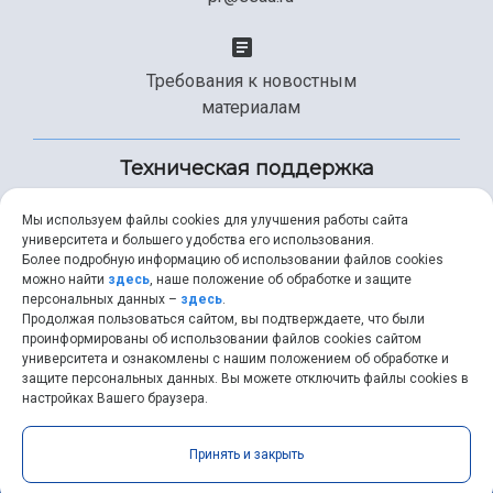
Требования к новостным
материалам
Техническая поддержка
Мы используем файлы cookies для улучшения работы сайта
университета и большего удобства его использования.
+7 (846) 267-49-99
Более подробную информацию об использовании файлов cookies
можно найти
здесь
, наше положение об обработке и защите
персональных данных –
здесь
.
Продолжая пользоваться сайтом, вы подтверждаете, что были
help@ssau.ru
проинформированы об использовании файлов cookies сайтом
университета и ознакомлены с нашим положением об обработке и
защите персональных данных. Вы можете отключить файлы cookies в
настройках Вашего браузера.
Самарский университет © 2026 |
ssau.ru
|
ssau@ssau.ru
|
Принять и закрыть
RSS
|
API