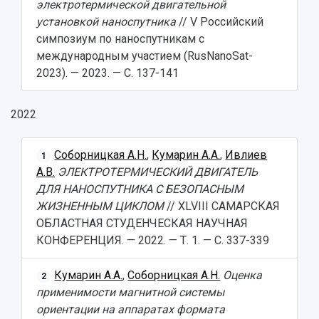
электротермической двигательной
Кампус
Патенты
установкой наноспутника
// V Российский
3D-тур по университету
Публикации и издания
симпозиум по наноспутникам с
Музеи
Отчеты о проведенных конференциях
международным участием (RusNanoSat-
Учебный аэродром
2023). — 2023. — С. 137-141
Центр истории авиационных двигателей
Ботанический сад
Умный дом бабочек
2022
Международный межвузовский кампус
Соборницкая А.Н.
,
Кумарин А.А.
,
Ивлиев
Сведения об образовательной организации
1
А.В.
ЭЛЕКТРОТЕРМИЧЕСКИЙ ДВИГАТЕЛЬ
Официальные документы
ДЛЯ НАНОСПУТНИКА С БЕЗОПАСНЫМ
ЖИЗНЕННЫМ ЦИКЛОМ
// XLVIII САМАРСКАЯ
ОБЛАСТНАЯ СТУДЕНЧЕСКАЯ НАУЧНАЯ
КОНФЕРЕНЦИЯ. — 2022. — Т. 1. — С. 337-339
Кумарин А.А.
,
Соборницкая А.Н.
Оценка
2
применимости магнитной системы
ориентации на аппаратах формата