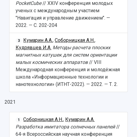
PocketCube
// ХXIV конференция молодых
ученых с международным участием
"Навигация и управление движением". —
2022. — С. 202-204
Кумарин А.А.
,
Соборницкая А.Н.
,
3
Кудрявцев И.А.
Методы расчета плоских
магнитных катушек для систем ориентации
малых космических аппаратов
// VIII
Международная конференция и молодёжная
школа «Информационные технологии и
нанотехнологии» (ИТНТ-2022). — 2022. — Т. 2.
2021
Соборницкая А.Н.
,
Кумарин А.А.
1
Разработка имитатора солнечных панелей
//
64-я Всероссийская научная конференция