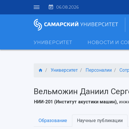
06.08.2026
УНИВЕРСИТЕТ
НОВОСТИ И С
Университет
Персоналии
Сот
Вельможин Даниил Серг
НИИ-201 (Институт акустики машин),
инже
Образование
Научные публикации