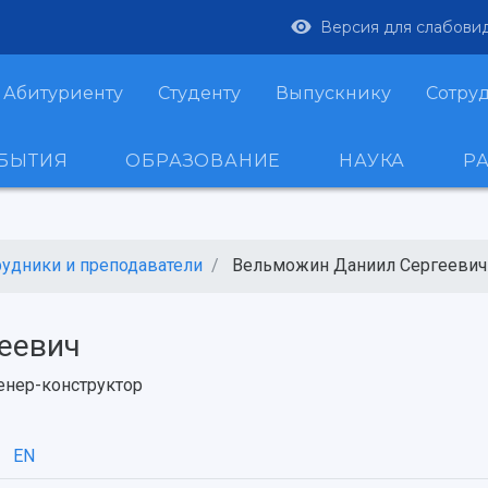
Версия для слабови
Абитуриенту
Студенту
Выпускнику
Сотру
ОБЫТИЯ
ОБРАЗОВАНИЕ
НАУКА
Р
рудники и преподаватели
Вельможин Даниил Сергеевич
еевич
нер-конструктор
EN