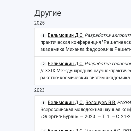
Другие
2025
Вельможин Д.С.
Разработка алгорит
1
практическая конференция "Решетневски
академика Михаила Федоровича Решетнев
Вельможин Д.С.
Разработка головно
2
// XXIХ Международная научно-практиче
ракетно-космических систем академика М
2023
Вельможин Д.С.
,
Волоцуев В.В.
РАЗР
1
Всероссийская молодёжная научная кон
«Энергия-Буран». — 2023. — Т. 1. — С. 21-
Вельможин Д.С.
, Четвериков А.С.
ОП