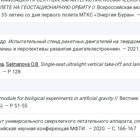
ЛЕТЕ НА ГЕОСТАЦИОНАРНУЮ ОРБИТУ
// Всероссийская м
-летию со дня первого полёта МТКС «Энергия-Буран». — 20
 др.
Испытательный стенд ракетных двигателей на твердом
мы и перспективы развития двигателестроения». — 2021. — 
na
,
Salmanova O.B.
Single-seat ultralight vertical take-off and lan
. — P. 128
module for bioligical experiments in artificial gravity
// Вестник
. — P. 51-55
т универсального сверхлегкого летательного аппарата, 
сийская научная конференция МФТИ . — 2020. — С. 166-167