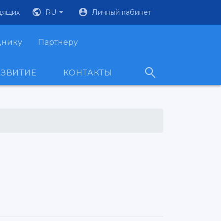
дящих
RU
Личный кабинет
днику
Партнеру
АЗВИТИЕ
КОНТАКТЫ