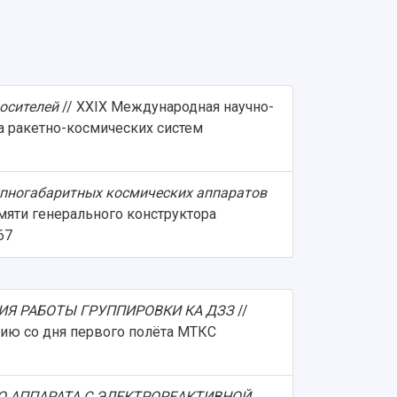
осителей
// XXIХ Международная научно-
а ракетно-космических систем
упногабаритных космических аппаратов
мяти генерального конструктора
67
Я РАБОТЫ ГРУППИРОВКИ КА ДЗЗ
//
ию со дня первого полёта МТКС
 АППАРАТА С ЭЛЕКТРОРЕАКТИВНОЙ