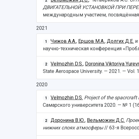
2
ДВИГАТЕЛЬНОЙ УСТАНОВКОЙ ПРИ ПЕРЕ
международным участием, посвящённая 35
2021
Чижов А.А.
,
Ершов М.А.
,
Долгих Д.Е.
и
1
научно-техническая конференция «Пробле
Velmozhin D.S.
,
Doronina Viktoriya Yurev
2
State Aerospace University. — 2021. — Vol. 1
2020
Velmozhin D.S.
Project of the spacrcraft 
1
Самарского университета 2020. — № 1 (16)
Доронина В.Ю.
,
Вельможин Д.С.
Проек
2
нижних слоях атмосферы
// 63-я Всерос