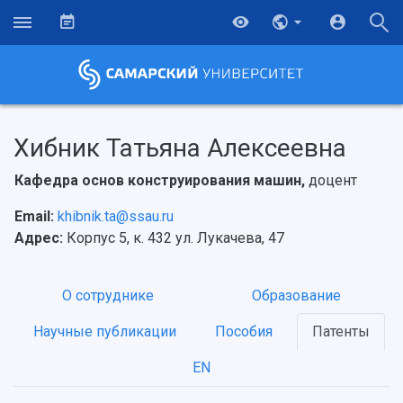
Хибник Татьяна Алексеевна
Кафедра основ конструирования машин,
доцент
Email:
khibnik.ta@ssau.ru
Адрес:
Корпус 5, к. 432 ул. Лукачева, 47
О сотруднике
Образование
Научные публикации
Пособия
Патенты
EN
НАЗАД