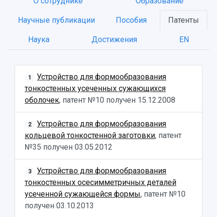
О сотруднике
Образование
Научные публикации
Пособия
Патенты
Наука
Достижения
EN
Устройство для формообразования
1
тонкостенных усеченных сужающихся
оболочек
, патент №10 получен
15.12.2008
НАЗАД
Об университете
Новости
Образование
Научно-исследовательская деятельность
Устройство для формообразования
2
кольцевой тонкостенной заготовки
, патент
История
Главные новости
Почему я выбираю Самарский университет?
Основные научные направления
№35 получен
03.05.2012
Ключевые факты
Бортжурнал
Абитуриенту
Научные школы и ведущие научные коллектив
Рейтинги
Объявления
Бакалавриат и специалитет
Диссертационные советы
События
Магистратура
Подготовка научных кадров
Устройство для формообразования
3
Руководство
Аспирантура
Конкурс на замещение должностей научных
тонкостенных осесимметричных деталей
СМИ об университете
Наблюдательный совет
Формы обучения
работников
усеченной сужающейся формы
, патент №10
Попечительский совет
Учебные планы
Научно-технический совет
получен
03.10.2013
Пресс-центр
Ученый совет