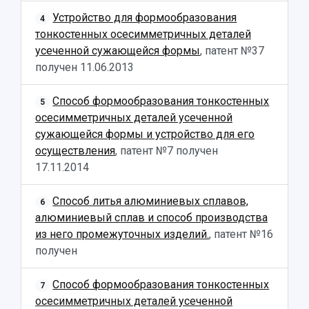
Дополнительное образование
Научные проекты и темы
Газета "Полет"
Ректорат
Устройство для формообразования
4
Институты и факультеты
Газета "Самарский университет"
тонкостенных осесимметричных деталей
Кадровый резерв
Аспирантура и докторантура
усеченной сужающейся формы
, патент №37
Мы в соцсетях
Образовательные программы
получен
11.06.2013
Персоналии
Справочные материалы
Мультимедиа
Профессорско-преподавательский состав
Сотрудники и преподаватели
Научная инфраструктура
Способ формообразования тонкостенных
Расписание занятий
5
Заслуженные деятели
Подкасты
осесимметричных деталей усеченной
Научно-исследовательские подразделения
Структура университета
Стипендии
сужающейся формы и устройство для его
Структурная схема управления научно-
Просветительский проект "Одержимы наукой
осуществления
, патент №7 получен
Институты и факультеты
исследовательской деятельностью
Тестирование иностранных граждан на
17.11.2014
Кафедры
Материальная база
знание русского языка, истории России и
Научные подразделения
Подразделения научного обслуживания
основ законодательства РФ
Способ литья алюминиевых сплавов,
6
Отделы и службы
Организационные документы
алюминиевый сплав и способ производства
Общественные организации
Платные образовательные услуги
Результаты научно-исследовательской
из него промежуточных изделий.
, патент №16
Институт искусственного интеллекта
Скидки на обучение
деятельности
получен
Инжиниринговый центр
Научно-технические разработки
Подготовительные курсы
Аграрный карбоновый полигон
Конкурсы научных проектов и грантов
Способ формообразования тонкостенных
Архив
7
Областной конкурс "Молодой учёный"
Библиотека
осесимметричных деталей усеченной