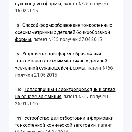
Фирменный стиль
Отчеты о научно-исследовательской
сужающейся формы
, патент №25 получен
Видеолекции
деятельности
16.02.2015
Устойчивое развитие
Журналы Самарского университета
Противодействие COVID-19
Научные конференции
Способ формообразоваия тонкостенных
8
Кампус
Патенты
осесимметричных деталей бочкообразной
3D-тур по университету
Публикации и издания
формы
, патент №35 получен
27.04.2015
Музеи
Отчеты о проведенных конференциях
Учебный аэродром
Устройство для формообразования
9
Центр истории авиационных двигателей
тонкостенных осесимметричных деталей
Ботанический сад
усеченной сужающейся формы
, патент №66
Умный дом бабочек
получен
21.05.2015
Международный межвузовский кампус
Теплопрочный электропроводный сплав
Сведения об образовательной организации
10
на основе алюминия
, патент №37 получен
Официальные документы
26.01.2016
Устройство для отбортовки и формовки
11
тонкостенной конической заготовки
, патент