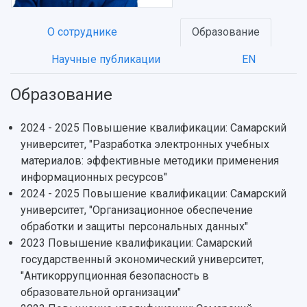
О сотруднике
Образование
Научные публикации
EN
НАЗАД
Образование
Об университете
Новости
Образование
Научно-исследовательская деятельность
История
Главные новости
Почему я выбираю Самарский университет?
Основные научные направления
2024 - 2025 Повышение квалификации: Самарский
Ключевые факты
Бортжурнал
Абитуриенту
Научные школы и ведущие научные коллектив
университет, "Разработка электронных учебных
Рейтинги
Объявления
Бакалавриат и специалитет
Диссертационные советы
материалов: эффективные методики применения
События
Магистратура
Подготовка научных кадров
информационных ресурсов"
Руководство
Аспирантура
Конкурс на замещение должностей научных
2024 - 2025 Повышение квалификации: Самарский
СМИ об университете
Наблюдательный совет
Формы обучения
работников
университет, "Организационное обеспечение
Попечительский совет
Учебные планы
Научно-технический совет
обработки и защиты персональных данных"
Пресс-центр
Ученый совет
Дополнительное образование
2023 Повышение квалификации: Самарский
Научные проекты и темы
Газета "Полет"
Ректорат
государственный экономический университет,
Институты и факультеты
Газета "Самарский университет"
"Антикоррупционная безопасность в
Кадровый резерв
Аспирантура и докторантура
образовательной организации"
Мы в соцсетях
Образовательные программы