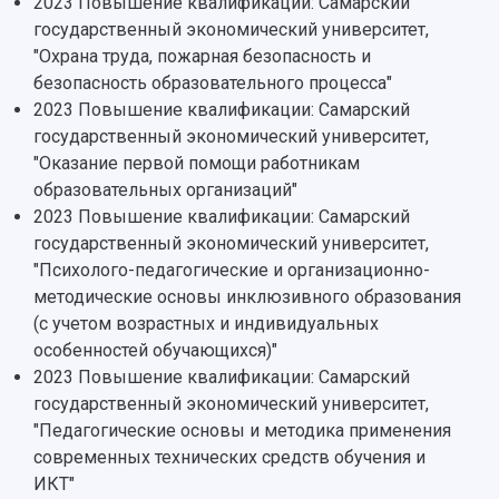
2023 Повышение квалификации: Самарский
Персоналии
Справочные материалы
государственный экономический университет,
Мультимедиа
Профессорско-преподавательский состав
Сотрудники и преподаватели
"Охрана труда, пожарная безопасность и
Научная инфраструктура
Расписание занятий
Заслуженные деятели
Подкасты
безопасность образовательного процесса"
Научно-исследовательские подразделения
2023 Повышение квалификации: Самарский
Структура университета
Стипендии
Структурная схема управления научно-
Просветительский проект "Одержимы наукой
государственный экономический университет,
Институты и факультеты
исследовательской деятельностью
Тестирование иностранных граждан на
"Оказание первой помощи работникам
Кафедры
Материальная база
знание русского языка, истории России и
образовательных организаций"
Научные подразделения
Подразделения научного обслуживания
основ законодательства РФ
2023 Повышение квалификации: Самарский
Отделы и службы
Организационные документы
государственный экономический университет,
Общественные организации
Платные образовательные услуги
Результаты научно-исследовательской
"Психолого-педагогические и организационно-
Институт искусственного интеллекта
Скидки на обучение
деятельности
методические основы инклюзивного образования
Инжиниринговый центр
Научно-технические разработки
(с учетом возрастных и индивидуальных
Подготовительные курсы
Аграрный карбоновый полигон
Конкурсы научных проектов и грантов
особенностей обучающихся)"
Архив
Областной конкурс "Молодой учёный"
2023 Повышение квалификации: Самарский
Библиотека
Фирменный стиль
Отчеты о научно-исследовательской
государственный экономический университет,
Видеолекции
деятельности
"Педагогические основы и методика применения
Устойчивое развитие
Журналы Самарского университета
современных технических средств обучения и
Противодействие COVID-19
Научные конференции
ИКТ"