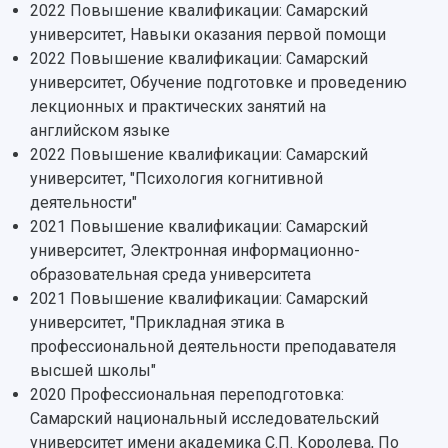
Кампус
Патенты
2022 Повышение квалификации: Самарский
3D-тур по университету
Публикации и издания
университет, Навыки оказания первой помощи
Музеи
Отчеты о проведенных конференциях
2022 Повышение квалификации: Самарский
Учебный аэродром
университет, Обучение подготовке и проведению
Центр истории авиационных двигателей
лекционных и практических занятий на
Ботанический сад
английском языке
Умный дом бабочек
2022 Повышение квалификации: Самарский
Международный межвузовский кампус
университет, "Психология когнитивной
деятельности"
Сведения об образовательной организации
2021 Повышение квалификации: Самарский
университет, Электронная информационно-
Официальные документы
образовательная среда университета
2021 Повышение квалификации: Самарский
университет, "Прикладная этика в
профессиональной деятельности преподавателя
высшей школы"
2020 Профессиональная переподготовка:
Самарский национальный исследовательский
университет имени академика С.П. Королева, По