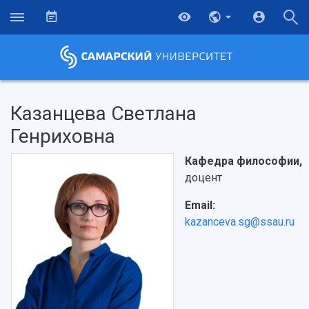
Казанцева Светлана
Генриховна
Кафедра философии,
доцент
Email:
kazanceva.sg@ssau.ru