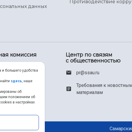
Противодействие корр
рсональных данных
ная комиссия
Центр по связям
с общественностью
00) 550-34-35
а и большего удобства
pr@ssau.ru
46) 267-48-67
 найти
здесь
, наше
Требования к новостны
рмированы об
материалам
em@ssau.ru
нашим положением об
ookies в настройках
.ru/priem
Самарский