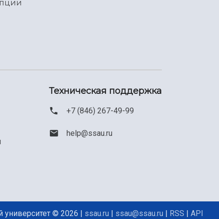
упции
Техническая поддержка
+7 (846) 267-49-99
help@ssau.ru
м
 университет © 2026 |
ssau.ru
|
ssau@ssau.ru
|
RSS
|
API