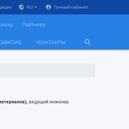
дящих
RU
Личный кабинет
днику
Партнеру
АЗВИТИЕ
КОНТАКТЫ
материалов),
ведущий инженер