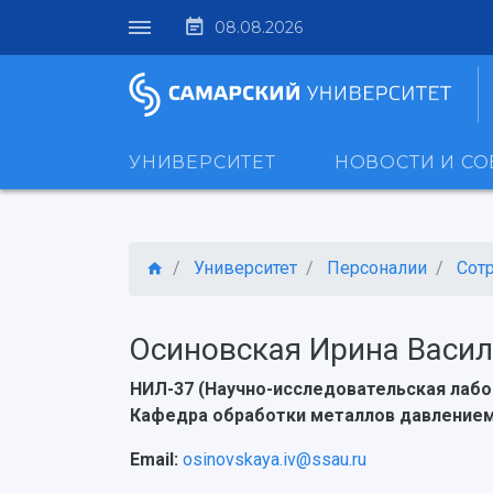
08.08.2026
УНИВЕРСИТЕТ
НОВОСТИ И С
Университет
Персоналии
Сот
Осиновская Ирина Васи
НИЛ-37 (Научно-исследовательская лаб
Кафедра обработки металлов давление
Email:
osinovskaya.iv@ssau.ru