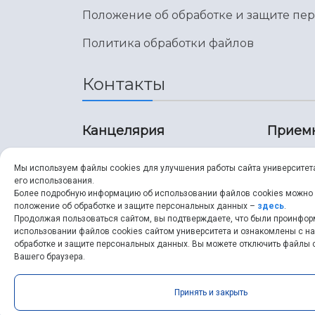
Положение об обработке и защите пе
Политика обработки файлов
Контакты
Канцелярия
Прием
8 (846) 267-43-70
8 (8
Мы используем файлы cookies для улучшения работы сайта университет
его использования.
8 (846) 267-43-70
8 (8
Более подробную информацию об использовании файлов cookies можно
положение об обработке и защите персональных данных –
здесь
.
Продолжая пользоваться сайтом, вы подтверждаете, что были проинфо
ssau@ssau.ru
pri
использовании файлов cookies сайтом университета и ознакомлены с 
обработке и защите персональных данных. Вы можете отключить файлы c
ssau
Вашего браузера.
Принять и закрыть