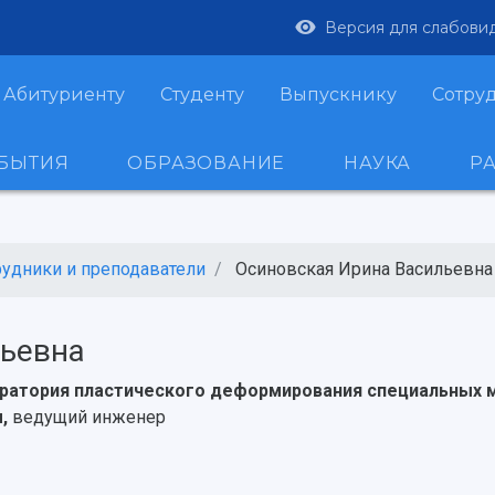
Версия для слабови
Абитуриенту
Студенту
Выпускнику
Сотру
ОБЫТИЯ
ОБРАЗОВАНИЕ
НАУКА
Р
рудники и преподаватели
Осиновская Ирина Васильевна
льевна
оратория пластического деформирования специальных 
м,
ведущий инженер