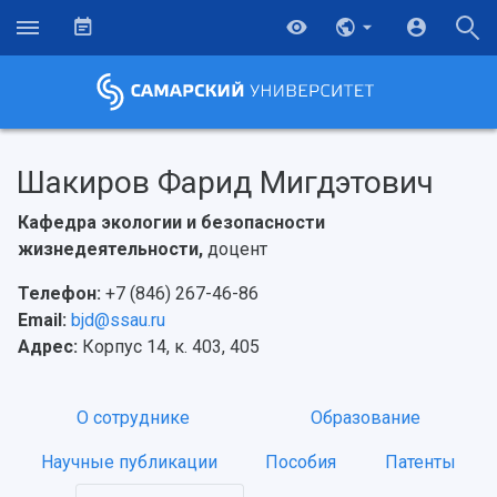
Шакиров Фарид Мигдэтович
Кафедра экологии и безопасности
жизнедеятельности,
доцент
Телефон:
+7 (846) 267-46-86
Email:
bjd@ssau.ru
Адрес:
Корпус 14, к. 403, 405
НАЗАД
О сотруднике
Образование
Об университете
Новости
Образование
Научно-исследовательская деятельность
Научные публикации
Пособия
Патенты
История
Главные новости
Почему я выбираю Самарский университет?
Основные научные направления