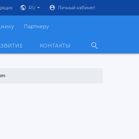
дящих
RU
Личный кабинет
днику
Партнеру
АЗВИТИЕ
КОНТАКТЫ
ич