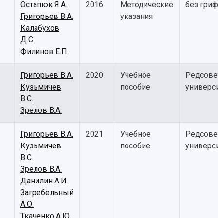
Остапюк Я.А.
2016
Методические
без гриф
Григорьев В.А.
указания
Калабухов
Д.С.
Филинов Е.П.
Григорьев В.А.
2020
Учебное
Редсове
Кузьмичев
пособие
универс
В.С.
Зрелов В.А.
Григорьев В.А.
2021
Учебное
Редсове
Кузьмичев
пособие
универс
В.С.
Зрелов В.А.
Данилин А.И.
Загребельный
А.О.
Ткаченко А.Ю.