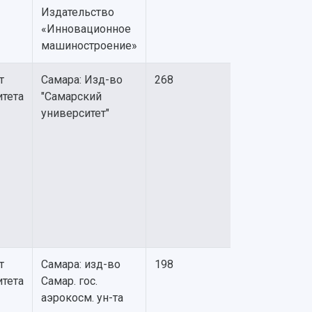
Издательство
«Инновационное
машиностроение»
т
Самара: Изд-во
268
итета
"Самарский
университет"
т
Самара: изд-во
198
итета
Самар. гос.
аэрокосм. ун-та