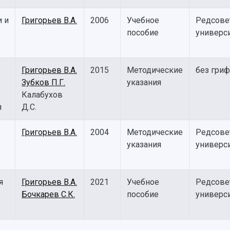
и и
Григорьев В.А.
2006
Учебное
Редсове
пособие
универс
Григорьев В.А.
2015
Методические
без гриф
Зубков П.Г.
указания
Калабухов
я
Д.С.
Григорьев В.А.
2004
Методические
Редсове
указания
универс
я
Григорьев В.А.
2021
Учебное
Редсове
Бочкарев С.К.
пособие
универс