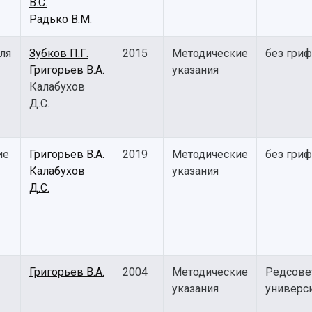
В.С.
Радько В.М.
ля
Зубков П.Г.
2015
Методические
без гриф
Григорьев В.А.
указания
Калабухов
Д.С.
ие
Григорьев В.А.
2019
Методические
без гриф
Калабухов
указания
Д.С.
Григорьев В.А.
2004
Методические
Редсове
указания
универс