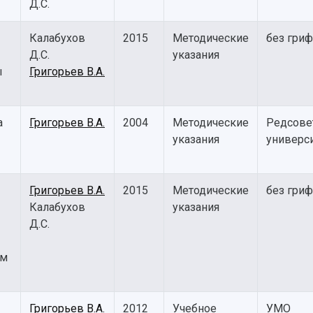
Д.С.
Калабухов
2015
Методические
без гриф
Д.С.
указания
ы
Григорьев В.А.
а
Григорьев В.А.
2004
Методические
Редсове
указания
универс
Григорьев В.А.
2015
Методические
без гриф
Калабухов
указания
Д.С.
ем
Григорьев В.А.
2012
Учебное
УМО