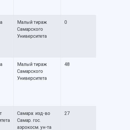
а
Малый тираж
0
Самарского
Университета
а
Малый тираж
48
Самарского
Университета
т
Самара: изд-во
27
итета
Самар. гос.
аэрокосм. ун-та