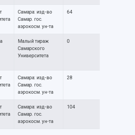
т
Самара: изд-во
64
итета
Самар. гос.
аэрокосм. ун-та
а
Малый тираж
0
Самарского
Университета
т
Самара: изд-во
28
итета
Самар. гос.
аэрокосм. ун-та
т
Самара: изд-во
104
итета
Самар. гос.
аэрокосм. ун-та