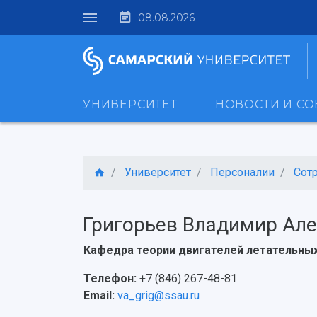
08.08.2026
УНИВЕРСИТЕТ
НОВОСТИ И С
Университет
Персоналии
Сот
Григорьев Владимир Ал
Кафедра теории двигателей летательных
Телефон:
+7 (846) 267-48-81
Email:
va_grig@ssau.ru