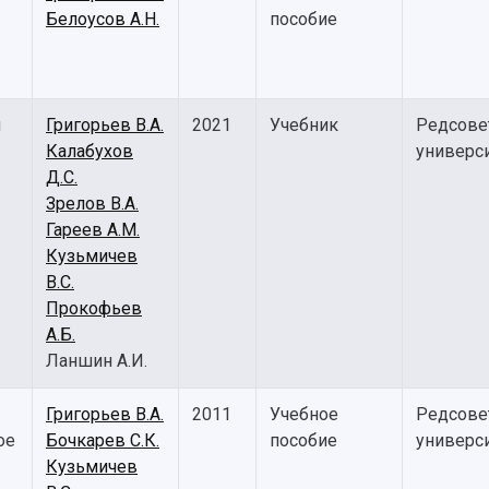
Белоусов А.Н.
пособие
я
Григорьев В.А.
2021
Учебник
Редсове
Калабухов
универс
Д.С.
Зрелов В.А.
Гареев А.М.
Кузьмичев
В.С.
Прокофьев
А.Б.
Ланшин А.И.
Григорьев В.А.
2011
Учебное
Редсове
ое
Бочкарев С.К.
пособие
универс
Кузьмичев