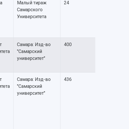
а
Малый тираж
24
Самарского
Университета
т
Самара: Изд-во
400
итета
"Самарский
университет"
т
Самара: Изд-во
436
итета
"Самарский
университет"