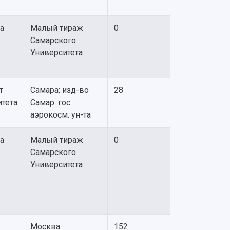
а
Малый тираж
0
Самарского
Университета
т
Самара: изд-во
28
итета
Самар. гос.
аэрокосм. ун-та
а
Малый тираж
0
Самарского
Университета
Москва:
152