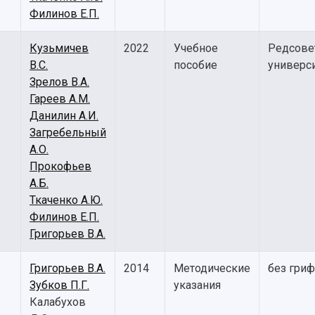
Филинов Е.П.
Кузьмичев
2022
Учебное
Редсове
В.С.
пособие
универс
Зрелов В.А.
Гареев А.М.
Данилин А.И.
Загребельный
А.О.
Прокофьев
А.Б.
Ткаченко А.Ю.
Филинов Е.П.
Григорьев В.А.
Григорьев В.А.
2014
Методические
без гриф
Зубков П.Г.
указания
Калабухов