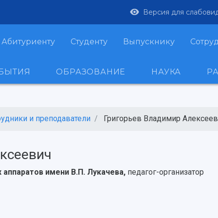
Версия для слабови
Абитуриенту
Студенту
Выпускнику
Сотру
ОБЫТИЯ
ОБРАЗОВАНИЕ
НАУКА
Р
рудники и преподаватели
Григорьев Владимир Алексеев
ексеевич
 аппаратов имени В.П. Лукачева,
педагог-организатор