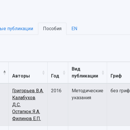
ые публикации
Пособия
EN
Вид
Авторы
Год
публикации
Гриф
Григорьев В.А.
2016
Методические
без гриф
Калабухов
указания
Д.С.
Остапюк Я.А.
Филинов Е.П.