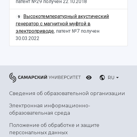
патент №29 получен
22.10.2018
Ботанический сад
Умный дом бабочек
Высокотемпературный акустический
9
Международный межвузовский кампус
генератор с магнитной муфтой в
Сведения об образовательной организации
электроприводе
, патент №7 получен
30.03.2022
Официальные документы
RU
Сведения об образовательной организации
Электронная информационно-
образовательная среда
Положение об обработке и защите
персональных данных