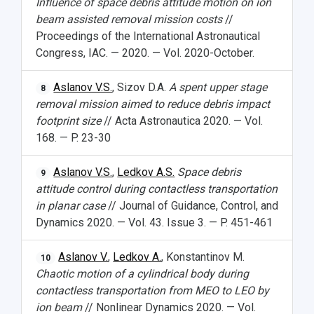
Influence of space debris attitude motion on ion
beam assisted removal mission costs
//
Proceedings of the International Astronautical
Congress, IAC. — 2020. — Vol. 2020-October.
Aslanov V.S.
, Sizov D.A.
A spent upper stage
8
removal mission aimed to reduce debris impact
footprint size
// Acta Astronautica 2020. — Vol.
168. — P. 23-30
Aslanov V.S.
,
Ledkov A.S.
Space debris
9
attitude control during contactless transportation
in planar case
// Journal of Guidance, Control, and
Dynamics 2020. — Vol. 43. Issue 3. — P. 451-461
Aslanov V.
,
Ledkov A.
, Konstantinov M.
10
Chaotic motion of a cylindrical body during
contactless transportation from MEO to LEO by
ion beam
// Nonlinear Dynamics 2020. — Vol.