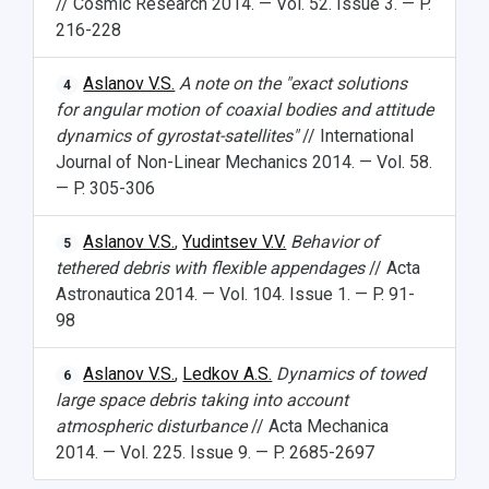
// Cosmic Research 2014. — Vol. 52. Issue 3. — P.
216-228
Aslanov V.S.
A note on the "exact solutions
4
for angular motion of coaxial bodies and attitude
dynamics of gyrostat-satellites"
// International
Journal of Non-Linear Mechanics 2014. — Vol. 58.
— P. 305-306
Aslanov V.S.
,
Yudintsev V.V.
Behavior of
5
tethered debris with flexible appendages
// Acta
Astronautica 2014. — Vol. 104. Issue 1. — P. 91-
98
Aslanov V.S.
,
Ledkov A.S.
Dynamics of towed
6
large space debris taking into account
atmospheric disturbance
// Acta Mechanica
2014. — Vol. 225. Issue 9. — P. 2685-2697