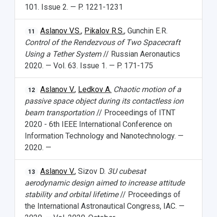
101. Issue 2. — P. 1221-1231
Aslanov V.S.
,
Pikalov R.S.
, Gunchin E.R.
11
Control of the Rendezvous of Two Spacecraft
Using a Tether System
// Russian Aeronautics
2020. — Vol. 63. Issue 1. — P. 171-175
Aslanov V.
,
Ledkov A.
Chaotic motion of a
12
passive space object during its contactless ion
beam transportation
// Proceedings of ITNT
2020 - 6th IEEE International Conference on
Information Technology and Nanotechnology. —
2020. —
Aslanov V.
, Sizov D.
3U cubesat
13
aerodynamic design aimed to increase attitude
stability and orbital lifetime
// Proceedings of
the International Astronautical Congress, IAC. —