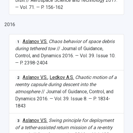
orbit
// Aerospace Science and Technology 2017.
— Vol. 71. — P. 156-162
2016
Aslanov V.S.
Chaos behavior of space debris
1
during tethered tow
// Journal of Guidance,
Control, and Dynamics 2016. — Vol. 39. Issue 10.
— P. 2398-2404
Aslanov V.S.
,
Ledkov A.S.
Chaotic motion of a
2
reentry capsule during descent into the
atmosphere
// Journal of Guidance, Control, and
Dynamics 2016. — Vol. 39. Issue 8. — P. 1834-
1843
Aslanov V.S.
Swing principle for deployment
3
of a tether-assisted return mission of a re-entry