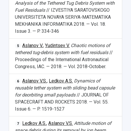
Analysis of the Tethered Tug Debris System with
Fuel Residuals
// IZVESTIYA SARATOVSKOGO
UNIVERSITETA NOVAYA SERIYA-MATEMATIKA
MEKHANIKA INFORMATIKA 2018. — Vol. 18.
Issue 3. — P. 334-346
Aslanov V.
,
Yudintsev V.
Chaotic motions of
5
tethered tug-debris system with fuel residuals
//
Proceedings of the International Astronautical
Congress, IAC. — 2018. — Vol. 2018-October.
Aslanov V.S.
,
Ledkov A.S.
Dynamics of
6
reusable tether system with sliding bead capsule
for deorbiting small payloads
// JOURNAL OF
SPACECRAFT AND ROCKETS 2018. — Vol. 55.
Issue 6. — P. 1519-1527
Ledkov A.S.
,
Aslanov V.S.
Attitude motion of
7
space debris during its removal by ion beam