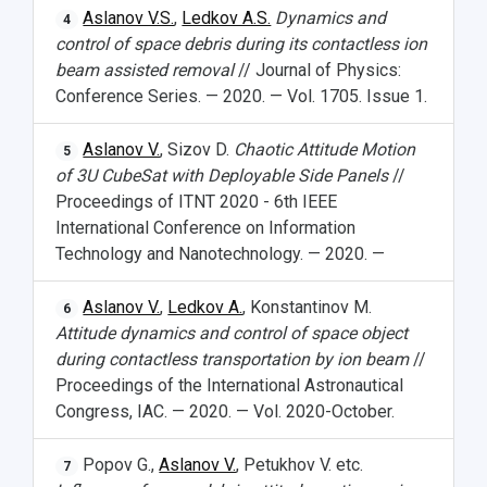
Aslanov V.S.
,
Ledkov A.S.
Dynamics and
4
control of space debris during its contactless ion
beam assisted removal
// Journal of Physics:
Conference Series. — 2020. — Vol. 1705. Issue 1.
Aslanov V.
, Sizov D.
Chaotic Attitude Motion
5
of 3U CubeSat with Deployable Side Panels
//
Proceedings of ITNT 2020 - 6th IEEE
International Conference on Information
Technology and Nanotechnology. — 2020. —
Aslanov V.
,
Ledkov A.
, Konstantinov M.
6
Attitude dynamics and control of space object
during contactless transportation by ion beam
//
Proceedings of the International Astronautical
Congress, IAC. — 2020. — Vol. 2020-October.
Popov G.,
Aslanov V.
, Petukhov V. etc.
7