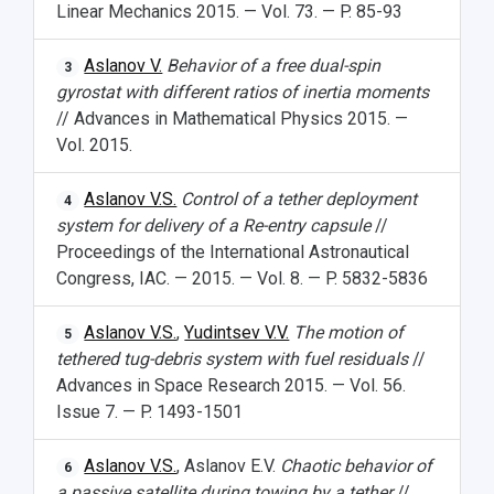
Linear Mechanics 2015. — Vol. 73. — P. 85-93
Aslanov V.
Behavior of a free dual-spin
3
gyrostat with different ratios of inertia moments
// Advances in Mathematical Physics 2015. —
Vol. 2015.
Aslanov V.S.
Control of a tether deployment
4
system for delivery of a Re-entry capsule
//
Proceedings of the International Astronautical
Congress, IAC. — 2015. — Vol. 8. — P. 5832-5836
Aslanov V.S.
,
Yudintsev V.V.
The motion of
5
tethered tug-debris system with fuel residuals
//
Advances in Space Research 2015. — Vol. 56.
Issue 7. — P. 1493-1501
Aslanov V.S.
, Aslanov E.V.
Chaotic behavior of
6
a passive satellite during towing by a tether
//