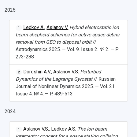
2025
Ledkov A.
,
Aslanov V.
Hybrid electrostatic ion
1
beam shepherd schemes for active space debris
removal from GEO to disposal orbit
//
Astrodynamics 2025. — Vol. 9. Issue 2. № 2. — P.
273-288
Doroshin A.V.
,
Aslanov V.S.
Perturbed
2
Dynamics of the Lagrange Gyrostat
// Russian
Journal of Nonlinear Dynamics 2025. — Vol. 21.
Issue 4. № 4. — P. 489-513
2024
Aslanov V.S.
,
Ledkov A.S.
The ion beam
1
interceptor concept for a space station collision