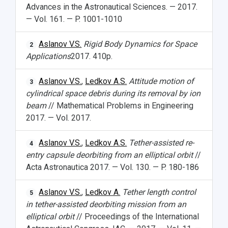
Advances in the Astronautical Sciences. — 2017.
— Vol. 161. — P. 1001-1010
Aslanov V.S.
Rigid Body Dynamics for Space
2
Applications
2017. 410p.
Aslanov V.S.
,
Ledkov A.S.
Attitude motion of
3
cylindrical space debris during its removal by ion
beam
// Mathematical Problems in Engineering
2017. — Vol. 2017.
Aslanov V.S.
,
Ledkov A.S.
Tether-assisted re-
4
entry capsule deorbiting from an elliptical orbit
//
Acta Astronautica 2017. — Vol. 130. — P. 180-186
Aslanov V.S.
,
Ledkov A.
Tether length control
5
in tether-assisted deorbiting mission from an
elliptical orbit
// Proceedings of the International