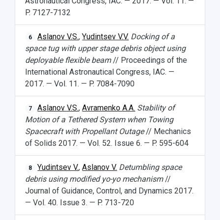
Astronautical Congress, IAC. — 2017. — Vol. 11. —
P. 7127-7132
Aslanov V.S.
,
Yudintsev V.V.
Docking of a
6
space tug with upper stage debris object using
deployable flexible beam
// Proceedings of the
International Astronautical Congress, IAC. —
2017. — Vol. 11. — P. 7084-7090
Aslanov V.S.
,
Avramenko A.A.
Stability of
7
Motion of a Tethered System when Towing
Spacecraft with Propellant Outage
// Mechanics
of Solids 2017. — Vol. 52. Issue 6. — P. 595-604
Yudintsev V.
,
Aslanov V.
Detumbling space
8
debris using modified yo-yo mechanism
//
Journal of Guidance, Control, and Dynamics 2017.
— Vol. 40. Issue 3. — P. 713-720