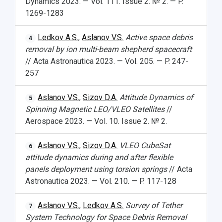
Dynamics 2023. — Vol. 111. Issue 2. № 2. — P.
Дополнительное образование
Научные проекты и темы
Газета "Полет"
Ректорат
1269-1283
Институты и факультеты
Газета "Самарский университет"
Кадровый резерв
Аспирантура и докторантура
Ledkov A.S.
,
Aslanov V.S.
Active space debris
4
Мы в соцсетях
Образовательные программы
removal by ion multi-beam shepherd spacecraft
Персоналии
Справочные материалы
// Acta Astronautica 2023. — Vol. 205. — P. 247-
Мультимедиа
Профессорско-преподавательский состав
Сотрудники и преподаватели
257
Научная инфраструктура
Расписание занятий
Заслуженные деятели
Подкасты
Научно-исследовательские подразделения
Структура университета
Стипендии
Aslanov V.S.
,
Sizov D.A.
Attitude Dynamics of
5
Структурная схема управления научно-
Просветительский проект "Одержимы наукой
Spinning Magnetic LEO/VLEO Satellites
//
Институты и факультеты
исследовательской деятельностью
Тестирование иностранных граждан на
Aerospace 2023. — Vol. 10. Issue 2. № 2.
Кафедры
Материальная база
знание русского языка, истории России и
Научные подразделения
Подразделения научного обслуживания
основ законодательства РФ
Aslanov V.S.
,
Sizov D.A.
VLEO CubeSat
6
Отделы и службы
Организационные документы
attitude dynamics during and after flexible
Общественные организации
Платные образовательные услуги
Результаты научно-исследовательской
panels deployment using torsion springs
// Acta
Институт искусственного интеллекта
Скидки на обучение
деятельности
Astronautica 2023. — Vol. 210. — P. 117-128
Инжиниринговый центр
Научно-технические разработки
Подготовительные курсы
Аграрный карбоновый полигон
Конкурсы научных проектов и грантов
Aslanov V.S.
,
Ledkov A.S.
Survey of Tether
7
Архив
Областной конкурс "Молодой учёный"
Библиотека
System Technology for Space Debris Removal