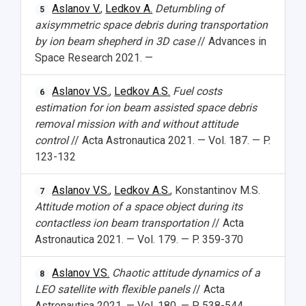
Aslanov V.
,
Ledkov A.
Detumbling of
5
axisymmetric space debris during transportation
by ion beam shepherd in 3D case
// Advances in
Space Research 2021. —
Aslanov V.S.
,
Ledkov A.S.
Fuel costs
6
estimation for ion beam assisted space debris
removal mission with and without attitude
control
// Acta Astronautica 2021. — Vol. 187. — P.
123-132
Aslanov V.S.
,
Ledkov A.S.
, Konstantinov M.S.
7
Attitude motion of a space object during its
contactless ion beam transportation
// Acta
Astronautica 2021. — Vol. 179. — P. 359-370
Aslanov V.S.
Chaotic attitude dynamics of a
8
LEO satellite with flexible panels
// Acta
Astronautica 2021. — Vol. 180. — P. 538-544