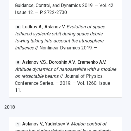
Guidance, Control, and Dynamics 2019. — Vol. 42.
Issue 12. — P. 2722-2730
Ledkov A.
,
Aslanov V.
Evolution of space
8
tethered system’s orbit during space debris
towing taking into account the atmosphere
influence
// Nonlinear Dynamics 2019. —
Aslanov V.S.
,
Doroshin A.V.
,
Eremenko A.V.
9
Attitude dynamics of nanosatellite with a module
on retractable beams
// Journal of Physics:
Conference Series. — 2019. — Vol. 1260. Issue
11.
2018
Aslanov V.
,
Yudintsev V.
Motion control of
1
space tug during debris removal by a coulomb