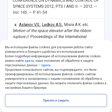
CONFERENCE ON DYNAMICS AND CONTROL OF
SPACE SYSTEMS 2012, PTS I AND II. — 2012. —
Vol. 145. — P. 41-54
Aslanov V.S.
,
Ledkov A.S.
, Misra A.K. etc.
4
Motion of the space elevator after the ribbon
rupture
// Proceedings of the International
Astronautical Congress, IAC. — 2012. — Vol. 12. —
Мы используем файлы cookies для улучшения работы сайта
P. 9408-9415
университета и большего удобства его использования.
Более подробную информацию об использовании файлов cookies
Aslanov V.S.
The dynamics and control of
можно найти
здесь
, наше положение об обработке и защите
5
персональных данных –
здесь
.
axial satellite gyrostats of variable structure
//
Продолжая пользоваться сайтом, вы подтверждаете, что были
Advances in the Astronautical Sciences. — 2012.
проинформированы об использовании файлов cookies сайтом
— Vol. 145. — P. 41-54
университета и ознакомлены с нашим положением об обработке и
защите персональных данных. Вы можете отключить файлы cookies в
настройках Вашего браузера.
Aslanov V.S.
,
Bezglasnyi S.P.
Stability and
6
instability of controlled motions of a two-mass
Принять и закрыть
pendulum of variable length
// Mechanics of
Solids 2012. — Vol. 47. Issue 3. — P. 285-297