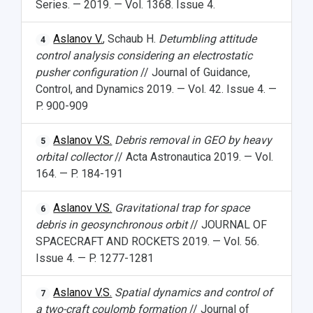
Series. — 2019. — Vol. 1368. Issue 4.
Aslanov V.
, Schaub H.
Detumbling attitude
4
control analysis considering an electrostatic
pusher configuration
// Journal of Guidance,
Control, and Dynamics 2019. — Vol. 42. Issue 4. —
P. 900-909
Aslanov V.S.
Debris removal in GEO by heavy
5
orbital collector
// Acta Astronautica 2019. — Vol.
164. — P. 184-191
Aslanov V.S.
Gravitational trap for space
6
debris in geosynchronous orbit
// JOURNAL OF
SPACECRAFT AND ROCKETS 2019. — Vol. 56.
Issue 4. — P. 1277-1281
Aslanov V.S.
Spatial dynamics and control of
7
a two-craft coulomb formation
// Journal of