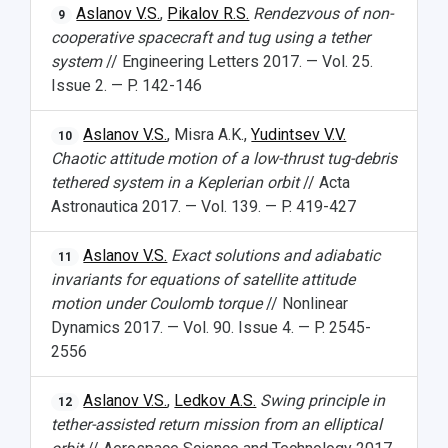
Aslanov V.S.
,
Pikalov R.S.
Rendezvous of non-
9
cooperative spacecraft and tug using a tether
system
// Engineering Letters 2017. — Vol. 25.
Issue 2. — P. 142-146
Aslanov V.S.
, Misra A.K.,
Yudintsev V.V.
10
Chaotic attitude motion of a low-thrust tug-debris
tethered system in a Keplerian orbit
// Acta
Astronautica 2017. — Vol. 139. — P. 419-427
Aslanov V.S.
Exact solutions and adiabatic
11
invariants for equations of satellite attitude
motion under Coulomb torque
// Nonlinear
Dynamics 2017. — Vol. 90. Issue 4. — P. 2545-
2556
Aslanov V.S.
,
Ledkov A.S.
Swing principle in
12
tether-assisted return mission from an elliptical