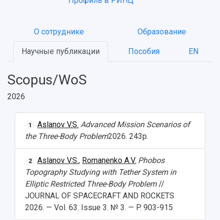
Профиль в РИНЦ
О сотруднике
Образование
Научные публикации
Пособия
EN
Scopus/WoS
2026
Aslanov V.S.
Advanced Mission Scenarios of
1
the Three-Body Problem
2026. 243p.
Aslanov V.S.
,
Romanenko A.V.
Phobos
2
Topography Studying with Tether System in
Elliptic Restricted Three-Body Problem
//
JOURNAL OF SPACECRAFT AND ROCKETS
2026. — Vol. 63. Issue 3. № 3. — P. 903-915