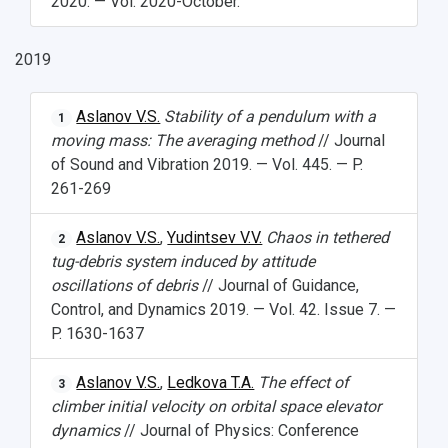
2020. — Vol. 2020-October.
2019
Aslanov V.S.
Stability of a pendulum with a
1
moving mass: The averaging method
// Journal
of Sound and Vibration 2019. — Vol. 445. — P.
261-269
Aslanov V.S.
,
Yudintsev V.V.
Chaos in tethered
2
tug-debris system induced by attitude
oscillations of debris
// Journal of Guidance,
Control, and Dynamics 2019. — Vol. 42. Issue 7. —
P. 1630-1637
Aslanov V.S.
,
Ledkova T.A.
The effect of
3
climber initial velocity on orbital space elevator
dynamics
// Journal of Physics: Conference