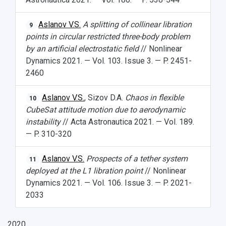
Aslanov V.S.
A splitting of collinear libration
9
points in circular restricted three-body problem
by an artificial electrostatic field
// Nonlinear
Dynamics 2021. — Vol. 103. Issue 3. — P. 2451-
2460
Aslanov V.S.
, Sizov D.A.
Chaos in flexible
10
CubeSat attitude motion due to aerodynamic
instability
// Acta Astronautica 2021. — Vol. 189.
— P. 310-320
Aslanov V.S.
Prospects of a tether system
11
deployed at the L1 libration point
// Nonlinear
Dynamics 2021. — Vol. 106. Issue 3. — P. 2021-
2033
2020