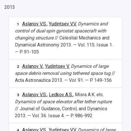
2013
Aslanov V.S.
,
Yudintsev V.V.
Dynamics and
1
control of dual-spin gyrostat spacecraft with
changing structure
// Celestial Mechanics and
Dynamical Astronomy 2013. — Vol. 115. Issue 1.
— P. 91-105
Aslanov V.
,
Yudintsev V.
Dynamics of large
2
space debris removal using tethered space tug
//
Acta Astronautica 2013. — Vol. 91. — P. 149-156
Aslanov V.S.
,
Ledkov A.S.
, Misra A.K. etc.
3
Dynamics of space elevator after tether rupture
// Journal of Guidance, Control, and Dynamics
2013. — Vol. 36. Issue 4. — P. 986-992
Aslanov V.S.
,
Yudintsev V.V.
Dynamics of large
4