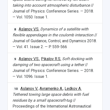
taking into account atmospheric disturbance
//
Journal of Physics: Conference Series. — 2018.
— Vol. 1050. Issue 1.
Aslanov V.S.
Dynamics of a satellite with
8
flexible appendages in the coulomb interaction
//
Journal of Guidance, Control, and Dynamics 2018.
— Vol. 41. Issue 2. — P. 559-566
Aslanov V.S.
,
Pikalov R.S.
Soft docking with
9
damping of two spacecraft using a tether
//
Journal of Physics: Conference Series. — 2018.
— Vol. 1096. Issue 1.
Aslanov V.
,
Avramenko A.
,
Ledkov A.
10
Tethered towing large space debris with fuel
residues by a small spacecraft-tug
//
Proceedings of the International Astronautical