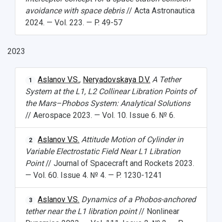
avoidance with space debris
// Acta Astronautica
2024. — Vol. 223. — P. 49-57
2023
Aslanov V.S.
,
Neryadovskaya D.V.
A Tether
1
System at the L1, L2 Collinear Libration Points of
the Mars–Phobos System: Analytical Solutions
НАЗАД
// Aerospace 2023. — Vol. 10. Issue 6. № 6.
Об университете
Новости
Образование
Научно-исследовательская деятельность
Aslanov V.S.
Attitude Motion of Cylinder in
История
Главные новости
Почему я выбираю Самарский университет?
Основные научные направления
2
Variable Electrostatic Field Near L1 Libration
Ключевые факты
Бортжурнал
Абитуриенту
Научные школы и ведущие научные коллектив
Point
// Journal of Spacecraft and Rockets 2023.
Рейтинги
Объявления
Бакалавриат и специалитет
Диссертационные советы
— Vol. 60. Issue 4. № 4. — P. 1230-1241
События
Магистратура
Подготовка научных кадров
Руководство
Аспирантура
Конкурс на замещение должностей научных
СМИ об университете
Наблюдательный совет
Aslanov V.S.
Dynamics of a Phobos-anchored
Формы обучения
работников
3
Попечительский совет
tether near the L1 libration point
// Nonlinear
Учебные планы
Научно-технический совет
Пресс-центр
Ученый совет