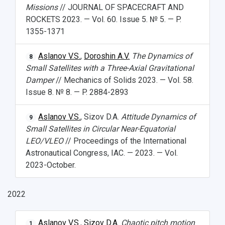
Фирменный стиль
Отчеты о научно-исследовательской
Missions
// JOURNAL OF SPACECRAFT AND
Видеолекции
деятельности
ROCKETS 2023. — Vol. 60. Issue 5. № 5. — P.
Устойчивое развитие
Журналы Самарского университета
1355-1371
Противодействие COVID-19
Научные конференции
Кампус
Патенты
Aslanov V.S.
,
Doroshin A.V.
The Dynamics of
8
3D-тур по университету
Публикации и издания
Small Satellites with a Three-Axial Gravitational
Музеи
Отчеты о проведенных конференциях
Damper
// Mechanics of Solids 2023. — Vol. 58.
Учебный аэродром
Issue 8. № 8. — P. 2884-2893
Центр истории авиационных двигателей
Ботанический сад
Aslanov V.S.
, Sizov D.A.
Attitude Dynamics of
9
Умный дом бабочек
Small Satellites in Circular Near-Equatorial
Международный межвузовский кампус
LEO/VLEO
// Proceedings of the International
Astronautical Congress, IAC. — 2023. — Vol.
Сведения об образовательной организации
2023-October.
Официальные документы
2022
Aslanov V.S.
,
Sizov D.A.
Chaotic pitch motion
1