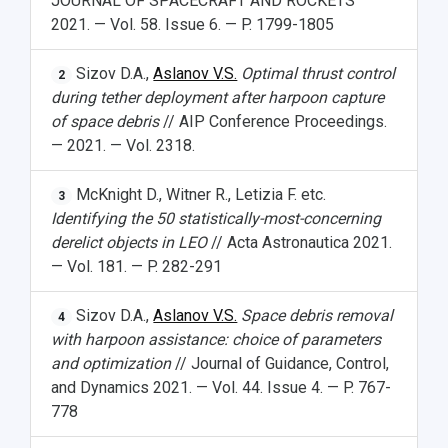
JOURNAL OF SPACECRAFT AND ROCKETS
2021. — Vol. 58. Issue 6. — P. 1799-1805
Sizov D.A.,
Aslanov V.S.
Optimal thrust control
2
during tether deployment after harpoon capture
of space debris
// AIP Conference Proceedings.
— 2021. — Vol. 2318.
McKnight D., Witner R., Letizia F. etc.
3
Identifying the 50 statistically-most-concerning
derelict objects in LEO
// Acta Astronautica 2021.
— Vol. 181. — P. 282-291
Sizov D.A.,
Aslanov V.S.
Space debris removal
4
with harpoon assistance: choice of parameters
and optimization
// Journal of Guidance, Control,
and Dynamics 2021. — Vol. 44. Issue 4. — P. 767-
778