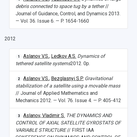
debris connected to space tug by a tether
//
Journal of Guidance, Control, and Dynamics 2013.
— Vol. 36. Issue 6. — P. 1654-1660
2012
Aslanov V.S.
,
Ledkov A.S.
Dynamics of
1
tethered satellite systems
2012. 0p.
Aslanov V.S.
,
Bezglasnyi S.P.
Gravitational
2
stabilization of a satellite using a movable mass
// Journal of Applied Mathematics and
Mechanics 2012. — Vol. 76. Issue 4. — P. 405-412
Aslanov, Vladimir S.
THE DYNAMICS AND
3
CONTROL OF AXIAL SATELLITE GYROSTATS OF
VARIABLE STRUCTURE
// FIRST IAA