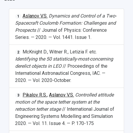
Aslanov V.S.
Dynamics and Control of a Two-
1
Spacecraft Coulomb Formation: Challenges and
Prospects
// Journal of Physics: Conference
Series. — 2020. — Vol. 1441. Issue 1.
McKnight D., Witner R., Letizia F. etc.
2
Identifying the 50 statistically-most-concerning
derelict objects in LEO
// Proceedings of the
International Astronautical Congress, IAC. —
2020. — Vol. 2020-October.
Pikalov R.S.
,
Aslanov V.S.
Controlled attitude
3
motion of the space tether system at the
retraction tether stage
// International Journal of
Engineering Systems Modelling and Simulation
2020. — Vol. 11. Issue 4. — P. 170-175