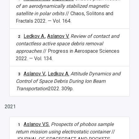
of an aerodynamically stabilized magnetic
satellite in polar orbits
// Chaos, Solitons and
Fractals 2022. — Vol. 164.
Ledkov A.
,
Aslanov V.
Review of contact and
2
contactless active space debris removal
approaches
// Progress in Aerospace Sciences
2022. — Vol. 134.
Aslanov V.
,
Ledkov A.
Attitude Dynamics and
3
Control of Space Debris During Ion Beam
Transportation
2022. 309p.
2021
Aslanov V.S.
Prospects of phobos sample
1
return mission using electrostatic container
//