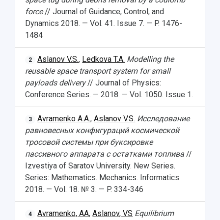
force
// Journal of Guidance, Control, and
Dynamics 2018. — Vol. 41. Issue 7. — P. 1476-
1484
Aslanov V.S.
,
Ledkova T.A.
Modelling the
2
reusable space transport system for small
payloads delivery
// Journal of Physics:
Conference Series. — 2018. — Vol. 1050. Issue 1.
Avramenko A.A.
,
Aslanov V.S.
Исследование
3
равновесных конфигураций космической
тросовой системы при буксировке
пассивного аппарата с остатками топлива
//
Izvestiya of Saratov University. New Series.
Series: Mathematics. Mechanics. Informatics
2018. — Vol. 18. № 3. — P. 334-346
Avramenko, AA
,
Aslanov, VS
Equilibrium
4