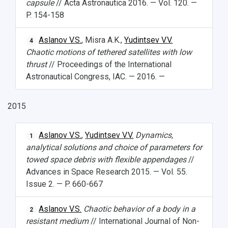
capsule
// Acta Astronautica 2016. — Vol. 120. —
P. 154-158
Aslanov V.S.
, Misra A.K.,
Yudintsev V.V.
4
Chaotic motions of tethered satellites with low
thrust
// Proceedings of the International
Astronautical Congress, IAC. — 2016. —
2015
Aslanov V.S.
,
Yudintsev V.V.
Dynamics,
1
analytical solutions and choice of parameters for
towed space debris with flexible appendages
//
Advances in Space Research 2015. — Vol. 55.
Issue 2. — P. 660-667
Aslanov V.S.
Chaotic behavior of a body in a
2
resistant medium
// International Journal of Non-