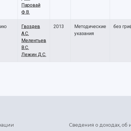
Паровай
Ф.В.
нию
Гвоздев
2013
Методические
без гри
А.С.
указания
Мелентьев
В.С.
Лежин Д.С.
зации
Сведения о доходах, об 