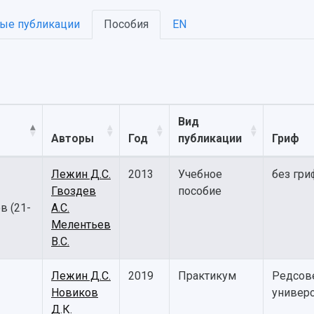
ые публикации
Пособия
EN
Вид
Авторы
Год
публикации
Гриф
Лежин Д.С.
2013
Учебное
без гри
Гвоздев
пособие
в (21-
А.С.
Мелентьев
В.С.
Лежин Д.С.
2019
Практикум
Редсов
Новиков
универс
Д.К.