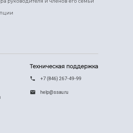
ра руководителя и членов его семьи
упции
Техническая поддержка
+7 (846) 267-49-99
help@ssau.ru
м