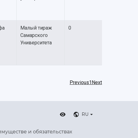
фа
Малый тираж
0
Самарского
Университета
Previous
1
Next
RU
имуществе и обязательствах