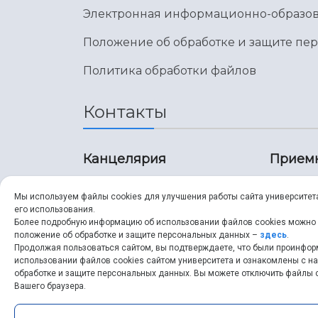
Электронная информационно-образов
Положение об обработке и защите пе
Политика обработки файлов
Контакты
Канцелярия
Прием
8 (846) 267-43-70
8 (8
Мы используем файлы cookies для улучшения работы сайта университет
его использования.
8 (846) 267-43-70
8 (8
Более подробную информацию об использовании файлов cookies можно
положение об обработке и защите персональных данных –
здесь
.
Продолжая пользоваться сайтом, вы подтверждаете, что были проинфо
ssau@ssau.ru
pri
использовании файлов cookies сайтом университета и ознакомлены с 
обработке и защите персональных данных. Вы можете отключить файлы c
ssau
Вашего браузера.