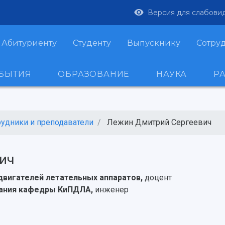
Версия для слабови
Абитуриенту
Студенту
Выпускнику
Сотру
ОБЫТИЯ
ОБРАЗОВАНИЕ
НАУКА
Р
рудники и преподаватели
Лежин Дмитрий Сергеевич
ич
двигателей летательных аппаратов,
доцент
вания кафедры КиПДЛА,
инженер