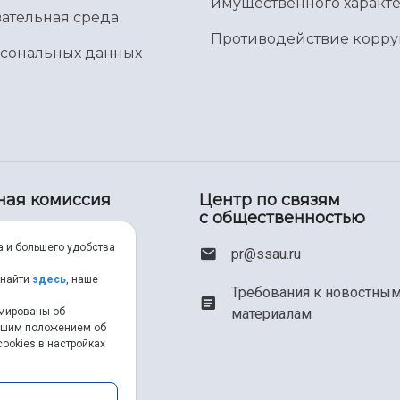
имущественного характе
ательная среда
Противодействие корр
рсональных данных
ная комиссия
Центр по связям
с общественностью
00) 550-34-35
а и большего удобства
pr@ssau.ru
46) 267-48-67
 найти
здесь
, наше
Требования к новостны
материалам
рмированы об
em@ssau.ru
нашим положением об
ookies в настройках
.ru/priem