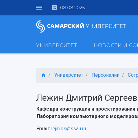
08.08.2026
УНИВЕРСИТЕТ
НОВОСТИ И С
Университет
Персоналии
Сот
Лежин Дмитрий Сергеев
Кафедра конструкции и проектирования 
Лаборатория компьютерного моделиро
Email:
lejin.ds@ssau.ru