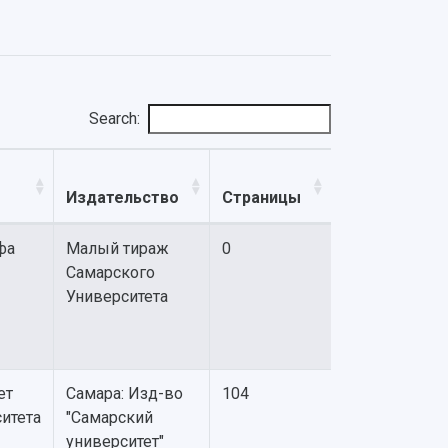
Search:
Издательство
Страницы
фа
Малый тираж
0
Самарского
Университета
ет
Самара: Изд-во
104
итета
"Самарский
университет"