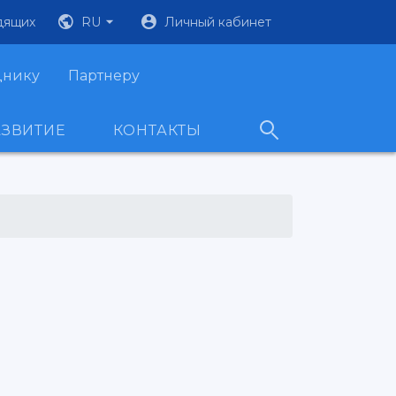
дящих
RU
Личный кабинет
днику
Партнеру
АЗВИТИЕ
КОНТАКТЫ