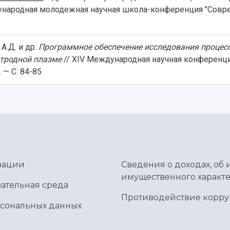
ународная молодежная научная школа-конференция "Сов
 А.Д. и др.
Программное обеспечение исследования процес
ктродной плазме
// XIV Международная научная конференци
 — С. 84-85
зации
Сведения о доходах, об 
имущественного характе
ательная среда
Противодействие корр
рсональных данных