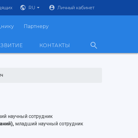
дящих
RU
Личный кабинет
днику
Партнеру
АЗВИТИЕ
КОНТАКТЫ
ич
ий научный сотрудник
аний),
младший научный сотрудник