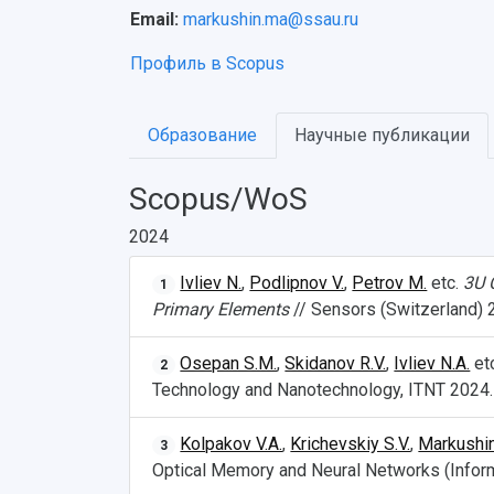
Email:
markushin.ma@ssau.ru
Профиль в Scopus
Образование
Научные публикации
Scopus/WoS
2024
Ivliev N.
,
Podlipnov V.
,
Petrov M.
etc.
3U 
1
Primary Elements
// Sensors (Switzerland) 2
Osepan S.M.
,
Skidanov R.V.
,
Ivliev N.A.
et
2
Technology and Nanotechnology, ITNT 2024.
Kolpakov V.A.
,
Krichevskiy S.V.
,
Markushin
3
Optical Memory and Neural Networks (Inform