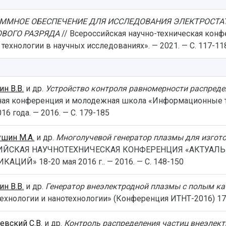
ММНОЕ ОБЕСПЕЧЕНИЕ ДЛЯ ИССЛЕДОВАНИЯ ЭЛЕКТРОСТА
ВОГО РАЗРЯДА
// Всероссийская научно-техническая кон
хнологии в научных исследованиях». — 2021. — С. 117-11
ин В.В.
и др.
Устройство контроля равномерности распреде
ая конференция и молодежная школа «Информационные те
6 года. — 2016. — С. 179-185
шин М.А.
и др.
Многолучевой генератор плазмы для изгот
СИЙСКАЯ НАУЧНО­ТЕХНИЧЕСКАЯ КОНФЕРЕНЦИЯ «АКТУА
» 18­-20 мая 2016 г.. — 2016. — С. 148-150
ин В.В.
и др.
Генератор внеэлектродной плазмы с полым к
ологии и нанотехнологии» (Конференция ИТНТ-2016) 17 – 1
евский С.В.
и др.
Контроль распределения частиц внеэлект