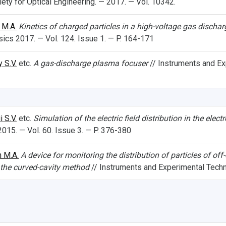
ety for Optical Engineering. — 2017. — Vol. 10342.
 M.A.
Kinetics of charged particles in a high-voltage gas dischar
sics 2017. — Vol. 124. Issue 1. — P. 164-171
 S.V.
etc.
A gas-discharge plasma focuser
// Instruments and Ex
i S.V.
etc.
Simulation of the electric field distribution in the ele
015. — Vol. 60. Issue 3. — P. 376-380
 M.A.
A device for monitoring the distribution of particles of of
 the curved-cavity method
// Instruments and Experimental Techn