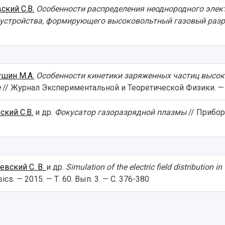
ский С.В.
Особенности распределения неоднородного элект
 устройства, формирующего высоковольтный газовый раз
шин М.А.
Особенности кинетики заряженных частиц высок
е
// Журнал Экспериментальной и Теоретической Физики. — 20
ский С.В.
и др.
Фокусатор газоразрядной плазмы
// Прибор
евский С. В.
и др.
Simulation of the electric field distribution 
sics. — 2015. — Т. 60. Вып. 3. — С. 376-380