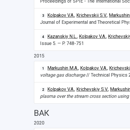
Proceedings of SPIE - The International Soci
Kolpakov V.A.
,
Krichevskii S.V.
,
Markushin
3
Journal of Experimental and Theoretical Phy
Kazanskiy N.L.
,
Kolpakov V.A.
,
Krichevskiy
4
Issue 5. — P. 748-751
2015
Markushin M.A.
,
Kolpakov V.A.
,
Krichevski
1
voltage gas discharge
// Technical Physics 2
Kolpakov V.A.
,
Krichevskiy S.V.
,
Markushin
2
plasma over the stream cross section using
ВАК
2020