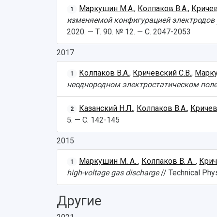
Маркушин М.А.
,
Колпаков В.А.
,
Кричев
1
изменяемой конфигурацией электродов
2020. — Т. 90. № 12. — С. 2047-2053
2017
Колпаков В.А.
,
Кричевский С.В.
,
Марку
1
неоднородном электростатическом пол
Казанский Н.Л.
,
Колпаков В.А.
,
Кричев
2
5. — С. 142-145
2015
Маркушин М. А.
,
Колпаков В. А.
,
Крич
1
high-voltage gas discharge
// Technical Phy
Другие