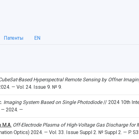
Патенты
EN
CubeSat-Based Hyperspectral Remote Sensing by Offner Imaging
024. — Vol. 24. Issue 9. № 9.
c.
Imaging System Based on Single Photodiode
// 2024 10th Int
 — 2024. —
 M.A.
Off-Electrode Plasma of High-Voltage Gas Discharge for
ation Optics) 2024. — Vol. 33. Issue Suppl 2. № Suppl 2. — P. 