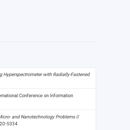
 Hyperspectrometer with Radially-Fastened
ernational Conference on Information
 Micro- and Nanotechnology Problems
//
S320-S334