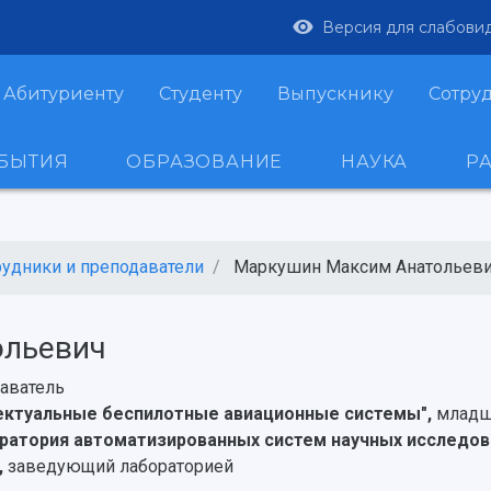
Версия для слабови
Абитуриенту
Студенту
Выпускнику
Сотру
ОБЫТИЯ
ОБРАЗОВАНИЕ
НАУКА
Р
рудники и преподаватели
Маркушин Максим Анатольев
ольевич
аватель
лектуальные беспилотные авиационные системы",
младш
ратория автоматизированных систем научных исследов
,
заведующий лабораторией