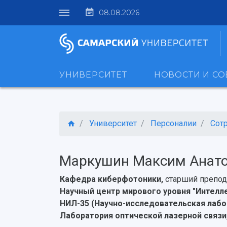
08.08.2026
УНИВЕРСИТЕТ
НОВОСТИ И С
Университет
Персоналии
Сот
Маркушин Максим Анат
Кафедра киберфотоники,
старший препод
Научный центр мирового уровня "Интел
НИЛ-35 (Научно-исследовательская лабо
Лаборатория оптической лазерной связи