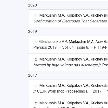
2020
Markushin M.A.
,
Kolpakov V.A.
,
Krichevski
1
Configuration of Electrodes That Generates
2019
Glashchenko V.P.,
Markushin M.A.
New Ref
1
Physics 2019. — Vol. 64. Issue 8. — P. 1194
Markushin M.A.
,
Kolpakov V.A.
,
Krichevski
2
formed by high-voltage gas discharge
// Pro
2017
Markushin M.A.
,
Kolpakov V.A.
,
Krichevski
1
// CEUR Workshop Proceedings. — 2017. — V
Markushin M.A.
,
Kolpakov V.A.
,
Krichevski
2