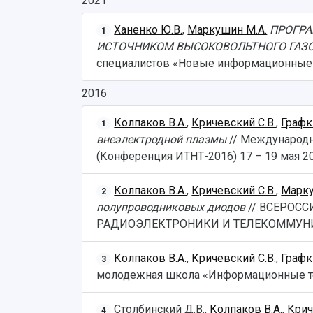
2021
Ханенко Ю.В.
,
Маркушин М.А.
ПРОГРА
1
ИСТОЧНИКОМ ВЫСОКОВОЛЬТНОГО ГАЗО
специалистов «Новые информационные те
2016
Колпаков В.А.
,
Кричевский С.В.
,
Графк
1
внеэлектродной плазмы
// Международн
(Конференция ИТНТ-2016) 17 – 19 мая 201
Колпаков В.А.
,
Кричевский С.В.
,
Марку
2
полупроводниковых диодов
// ВСЕРОС
РАДИОЭЛЕКТРОНИКИ И ТЕЛЕКОММУНИКАЦИЙ
Колпаков В.А.
,
Кричевский С.В.
,
Графк
3
молодежная школа «Информационные техн
Столбинский Д.В.,
Колпаков В.А.
,
Крич
4