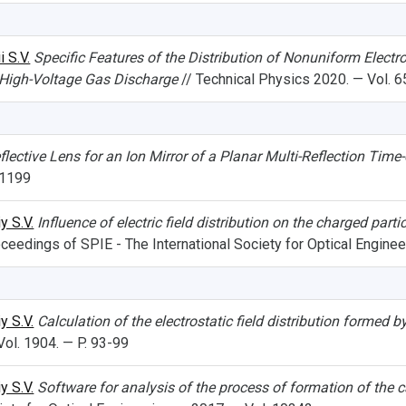
i S.V.
Specific Features of the Distribution of Nonuniform Electro
 High-Voltage Gas Discharge
// Technical Physics 2020. — Vol. 6
lective Lens for an Ion Mirror of a Planar Multi-Reflection Tim
-1199
y S.V.
Influence of electric field distribution on the charged part
ceedings of SPIE - The International Society for Optical Enginee
y S.V.
Calculation of the electrostatic field distribution formed 
ol. 1904. — P. 93-99
y S.V.
Software for analysis of the process of formation of the c