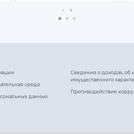
зации
Сведения о доходах, об 
имущественного характе
ательная среда
Противодействие корр
рсональных данных