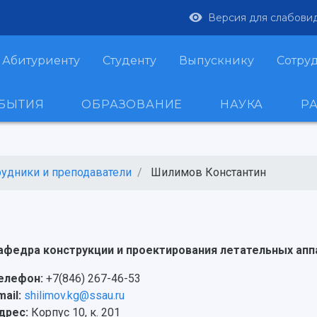
Версия для слабови
Абитуриенту
Студенту
Выпускнику
Сотру
ОБЫТИЯ
ОБРАЗОВАНИЕ
НАУКА
Р
рудники и преподаватели
Шилимов Константин
афедра конструкции и проектирования летательных апп
елефон:
+7(846) 267-46-53
mail:
shilimov.kg@ssau.ru
дрес:
Корпус 10, к. 201