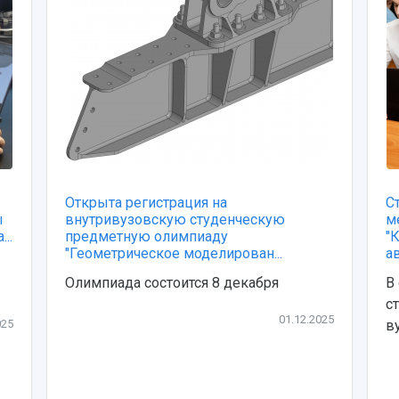
Открыта регистрация на
С
ы
внутривузовскую студенческую
м
..
предметную олимпиаду
"
"Геометрическое моделирован...
ав
Олимпиада состоится 8 декабря
В
с
01.12.2025
025
ву