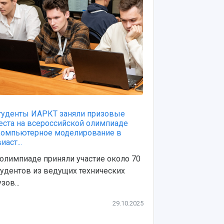
туденты ИАРКТ заняли призовые
Студенты ИА
еста на всероссийской олимпиаде
на Казанском
Компьютерное моделирование в
В стажировке
иаст...
студента 2-4
 олимпиаде приняли участие около 70
тудентов из ведущих технических
зов...
29.10.2025