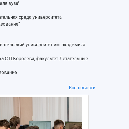
ля вуза"
тельная среда университета
азование"
овательский университет им. академика
а С.П.Королева, факультет Летательные
зование
Все новости