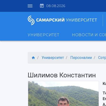
08.08.2026
УНИВЕРСИТЕТ
НОВОСТИ И С
Университет
Персоналии
Сот
Шилимов Константин
К
Т
E
А