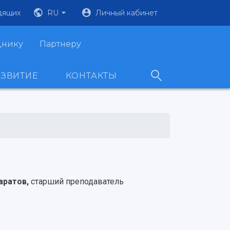
дящих
RU
Личный кабинет
днику
Партнеру
АЗВИТИЕ
КОНТАКТЫ
аратов,
старший преподаватель