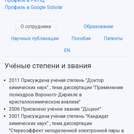
Профиль в РИНЦ
Профиль в Google Scholar
НАЗАД
Об университете
Новости
Образование
Научно-исследовательская деятельность
История
Главные новости
Почему я выбираю Самарский университет?
Основные научные направления
О сотруднике
Образование
Ключевые факты
Бортжурнал
Абитуриенту
Научные школы и ведущие научные коллектив
Научные публикации
Пособия
Патенты
Рейтинги
Объявления
Бакалавриат и специалитет
Диссертационные советы
События
Магистратура
Подготовка научных кадров
EN
Руководство
Аспирантура
Конкурс на замещение должностей научных
СМИ об университете
Наблюдательный совет
Формы обучения
работников
Учёные степени и звания
Попечительский совет
Учебные планы
Научно-технический совет
Пресс-центр
Ученый совет
Дополнительное образование
Научные проекты и темы
2011 Присуждена учёная степень "Доктор
Газета "Полет"
Ректорат
Институты и факультеты
химических наук" , тема диссертации "Применение
Газета "Самарский университет"
Кадровый резерв
Аспирантура и докторантура
полиэдров Вороного-Дирихле в
Мы в соцсетях
Образовательные программы
кристаллохимическом анализе"
Персоналии
Справочные материалы
2006 Присвоено учёное звание "Доцент"
Мультимедиа
Профессорско-преподавательский состав
Сотрудники и преподаватели
2001 Присуждена учёная степень "Кандидат
Научная инфраструктура
Расписание занятий
Заслуженные деятели
химических наук" , тема диссертации
Подкасты
Научно-исследовательские подразделения
"Стереоэффект неподеленной электронной пары в