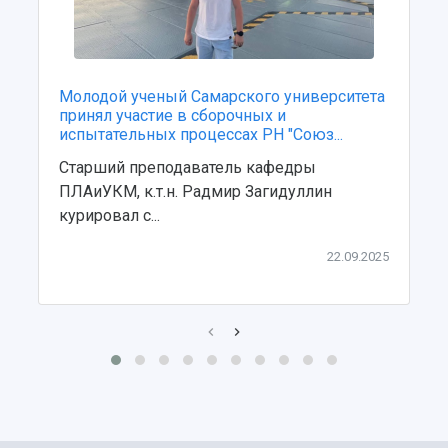
Центр истории авиационных двигателей
Ботанический сад
Умный дом бабочек
Международный межвузовский кампус
Молодой ученый Самарского университета
принял участие в сборочных и
Сведения об образовательной организации
испытательных процессах РН "Союз...
Официальные документы
Старший преподаватель кафедры
ПЛАиУКМ, к.т.н. Радмир Загидуллин
курировал с...
22.09.2025